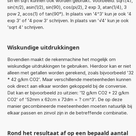
sin en sqrt kunnen ook worden gebruikt. Voorbeeld: sqrt(4),
sin(π/2), asin(1/2), sin(90), cos(pi/2), 2 exp 3, atan(1/4), 3
pow 2, acos(1) of tan(90°). In plaats van '4^3' kun je ook '4
exp 3' of '4 pow 3' schrijven. In plaats van '√4' kun je ook
'sqrt 4' schrijven.
Wiskundige uitdrukkingen
Bovendien maakt de rekenmachine het mogelijk om
wiskundige uitdrukkingen te gebruiken. Hierdoor kan er niet
alleen met getallen worden gerekend, zoals bijvoorbeeld '32
* 42 g/km CO2'. Maar verschillende meeteenheden kunnen
ook direct aan elkaar worden gekoppeld bij de conversie.
Dat kan er bijvoorbeeld zo uitzien: '12 g/km CO2 + 22 g/km
CO2' of '52mm x 62cm x 72dm = ? cm^3'. De op deze
manier gecombineerde meeteenheden moeten natuurlijk bij
elkaar passen en zinvol zijn in de betreffende combinatie.
Rond het resultaat af op een bepaald aantal