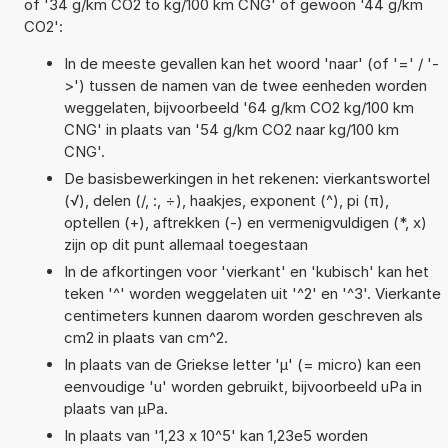
of '34 g/km CO2 to kg/100 km CNG' of gewoon '44 g/km
CO2':
In de meeste gevallen kan het woord 'naar' (of '=' / '-
>') tussen de namen van de twee eenheden worden
weggelaten, bijvoorbeeld '64 g/km CO2 kg/100 km
CNG' in plaats van '54 g/km CO2 naar kg/100 km
CNG'.
De basisbewerkingen in het rekenen: vierkantswortel
(√), delen (/, :, ÷), haakjes, exponent (^), pi (π),
optellen (+), aftrekken (-) en vermenigvuldigen (*, x)
zijn op dit punt allemaal toegestaan
In de afkortingen voor 'vierkant' en 'kubisch' kan het
teken '^' worden weggelaten uit '^2' en '^3'. Vierkante
centimeters kunnen daarom worden geschreven als
cm2 in plaats van cm^2.
In plaats van de Griekse letter 'µ' (= micro) kan een
eenvoudige 'u' worden gebruikt, bijvoorbeeld uPa in
plaats van µPa.
In plaats van '1,23 x 10^5' kan 1,23e5 worden