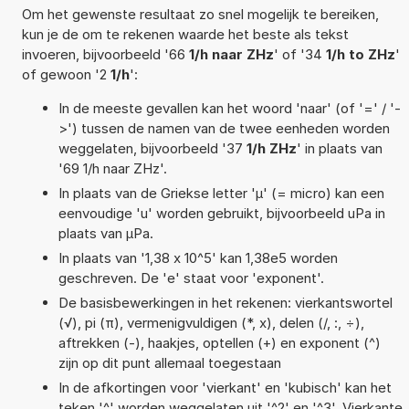
Om het gewenste resultaat zo snel mogelijk te bereiken,
kun je de om te rekenen waarde het beste als tekst
invoeren, bijvoorbeeld '66
1/h naar ZHz
' of '34
1/h to ZHz
'
of gewoon '2
1/h
':
In de meeste gevallen kan het woord 'naar' (of '=' / '-
>') tussen de namen van de twee eenheden worden
weggelaten, bijvoorbeeld '37
1/h ZHz
' in plaats van
'69 1/h naar ZHz'.
In plaats van de Griekse letter 'µ' (= micro) kan een
eenvoudige 'u' worden gebruikt, bijvoorbeeld uPa in
plaats van µPa.
In plaats van '1,38 x 10^5' kan 1,38e5 worden
geschreven. De 'e' staat voor 'exponent'.
De basisbewerkingen in het rekenen: vierkantswortel
(√), pi (π), vermenigvuldigen (*, x), delen (/, :, ÷),
aftrekken (-), haakjes, optellen (+) en exponent (^)
zijn op dit punt allemaal toegestaan
In de afkortingen voor 'vierkant' en 'kubisch' kan het
teken '^' worden weggelaten uit '^2' en '^3'. Vierkante