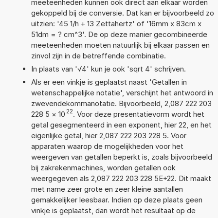
meeteenheden kunnen ook direct aan elkaar worden
gekoppeld bij de conversie. Dat kan er bijvoorbeeld zo
uitzien: '45 1/h + 13 Zettahertz' of '16mm x 83cm x
51dm = ? cm^3'. De op deze manier gecombineerde
meeteenheden moeten natuurlijk bij elkaar passen en
zinvol zijn in de betreffende combinatie.
In plaats van '√4' kun je ook 'sqrt 4' schrijven.
Als er een vinkje is geplaatst naast 'Getallen in
wetenschappelijke notatie', verschijnt het antwoord in
zwevendekommanotatie. Bijvoorbeeld, 2,087 222 203
22
228 5
×
10
. Voor deze presentatievorm wordt het
getal gesegmenteerd in een exponent, hier 22, en het
eigenlijke getal, hier 2,087 222 203 228 5. Voor
apparaten waarop de mogelijkheden voor het
weergeven van getallen beperkt is, zoals bijvoorbeeld
bij zakrekenmachines, worden getallen ook
weergegeven als 2,087 222 203 228 5E+22. Dit maakt
met name zeer grote en zeer kleine aantallen
gemakkelijker leesbaar. Indien op deze plaats geen
vinkje is geplaatst, dan wordt het resultaat op de