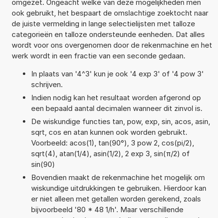
omgezet. Ongeacht welke van deze mogelijkheden men
ook gebruikt, het bespaart de omslachtige zoektocht naar
de juiste vermelding in lange selectielijsten met talloze
categorieën en talloze ondersteunde eenheden. Dat alles
wordt voor ons overgenomen door de rekenmachine en het
werk wordt in een fractie van een seconde gedaan.
In plaats van '4^3' kun je ook '4 exp 3' of '4 pow 3'
schrijven.
Indien nodig kan het resultaat worden afgerond op
een bepaald aantal decimalen wanneer dit zinvol is.
De wiskundige functies tan, pow, exp, sin, acos, asin,
sqrt, cos en atan kunnen ook worden gebruikt.
Voorbeeld: acos(1), tan(90°), 3 pow 2, cos(pi/2),
sqrt(4), atan(1/4), asin(1/2), 2 exp 3, sin(π/2) of
sin(90)
Bovendien maakt de rekenmachine het mogelijk om
wiskundige uitdrukkingen te gebruiken. Hierdoor kan
er niet alleen met getallen worden gerekend, zoals
bijvoorbeeld '80 * 48 1/h'. Maar verschillende