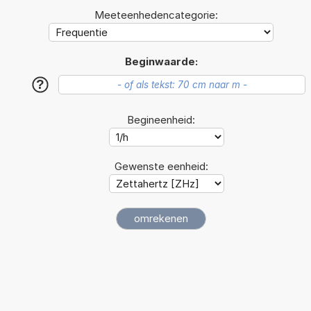
Meeteenhedencategorie:
Beginwaarde:
?
Begineenheid:
Gewenste eenheid: