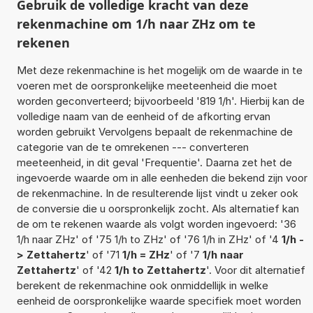
Gebruik de volledige kracht van deze
rekenmachine om 1/h naar ZHz om te
rekenen
Met deze rekenmachine is het mogelijk om de waarde in te
voeren met de oorspronkelijke meeteenheid die moet
worden geconverteerd; bijvoorbeeld '819 1/h'. Hierbij kan de
volledige naam van de eenheid of de afkorting ervan
worden gebruikt Vervolgens bepaalt de rekenmachine de
categorie van de te omrekenen --- converteren
meeteenheid, in dit geval 'Frequentie'. Daarna zet het de
ingevoerde waarde om in alle eenheden die bekend zijn voor
de rekenmachine. In de resulterende lijst vindt u zeker ook
de conversie die u oorspronkelijk zocht. Als alternatief kan
de om te rekenen waarde als volgt worden ingevoerd: '36
1/h naar ZHz' of '75 1/h to ZHz' of '76 1/h in ZHz' of '4
1/h -
> Zettahertz
' of '71
1/h = ZHz
' of '7
1/h naar
Zettahertz
' of '42
1/h to Zettahertz
'. Voor dit alternatief
berekent de rekenmachine ook onmiddellijk in welke
eenheid de oorspronkelijke waarde specifiek moet worden