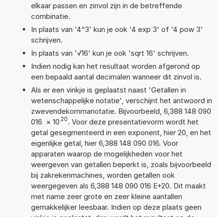
elkaar passen en zinvol zijn in de betreffende
combinatie.
In plaats van '4^3' kun je ook '4 exp 3' of '4 pow 3'
schrijven.
In plaats van '√16' kun je ook 'sqrt 16' schrijven.
Indien nodig kan het resultaat worden afgerond op
een bepaald aantal decimalen wanneer dit zinvol is.
Als er een vinkje is geplaatst naast 'Getallen in
wetenschappelijke notatie', verschijnt het antwoord in
zwevendekommanotatie. Bijvoorbeeld, 6,388 148 090
20
016
×
10
. Voor deze presentatievorm wordt het
getal gesegmenteerd in een exponent, hier 20, en het
eigenlijke getal, hier 6,388 148 090 016. Voor
apparaten waarop de mogelijkheden voor het
weergeven van getallen beperkt is, zoals bijvoorbeeld
bij zakrekenmachines, worden getallen ook
weergegeven als 6,388 148 090 016 E+20. Dit maakt
met name zeer grote en zeer kleine aantallen
gemakkelijker leesbaar. Indien op deze plaats geen