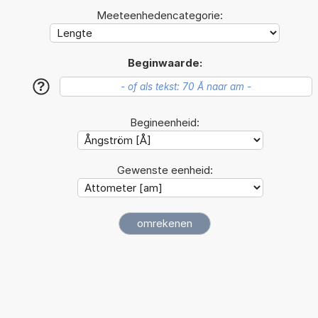
Meeteenhedencategorie:
Beginwaarde:
?
Begineenheid:
Gewenste eenheid: