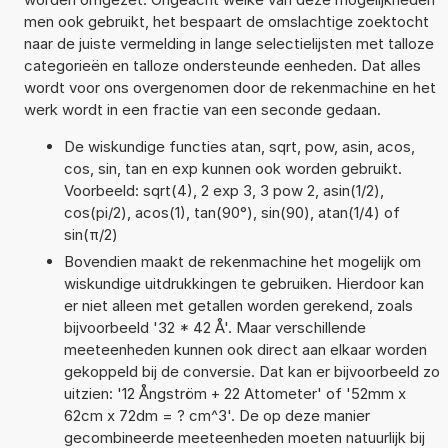
men ook gebruikt, het bespaart de omslachtige zoektocht
naar de juiste vermelding in lange selectielijsten met talloze
categorieën en talloze ondersteunde eenheden. Dat alles
wordt voor ons overgenomen door de rekenmachine en het
werk wordt in een fractie van een seconde gedaan.
De wiskundige functies atan, sqrt, pow, asin, acos,
cos, sin, tan en exp kunnen ook worden gebruikt.
Voorbeeld: sqrt(4), 2 exp 3, 3 pow 2, asin(1/2),
cos(pi/2), acos(1), tan(90°), sin(90), atan(1/4) of
sin(π/2)
Bovendien maakt de rekenmachine het mogelijk om
wiskundige uitdrukkingen te gebruiken. Hierdoor kan
er niet alleen met getallen worden gerekend, zoals
bijvoorbeeld '32 * 42 Å'. Maar verschillende
meeteenheden kunnen ook direct aan elkaar worden
gekoppeld bij de conversie. Dat kan er bijvoorbeeld zo
uitzien: '12 Ångström + 22 Attometer' of '52mm x
62cm x 72dm = ? cm^3'. De op deze manier
gecombineerde meeteenheden moeten natuurlijk bij