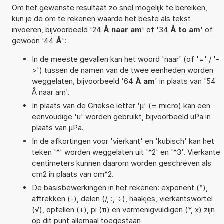
Om het gewenste resultaat zo snel mogelijk te bereiken,
kun je de om te rekenen waarde het beste als tekst
invoeren, bijvoorbeeld '24
Å naar am
' of '34
Å to am
' of
gewoon '44
Å
':
In de meeste gevallen kan het woord 'naar' (of '=' / '-
>') tussen de namen van de twee eenheden worden
weggelaten, bijvoorbeeld '64
Å am
' in plaats van '54
Å naar am'.
In plaats van de Griekse letter 'µ' (= micro) kan een
eenvoudige 'u' worden gebruikt, bijvoorbeeld uPa in
plaats van µPa.
In de afkortingen voor 'vierkant' en 'kubisch' kan het
teken '^' worden weggelaten uit '^2' en '^3'. Vierkante
centimeters kunnen daarom worden geschreven als
cm2 in plaats van cm^2.
De basisbewerkingen in het rekenen: exponent (^),
aftrekken (-), delen (/, :, ÷), haakjes, vierkantswortel
(√), optellen (+), pi (π) en vermenigvuldigen (*, x) zijn
op dit punt allemaal toegestaan