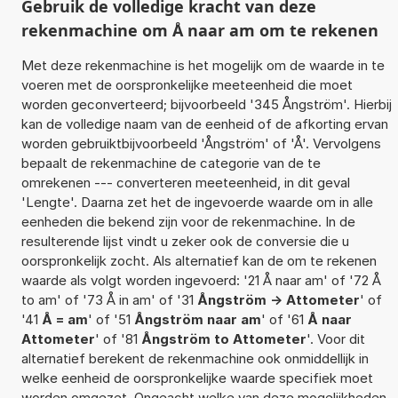
Gebruik de volledige kracht van deze
rekenmachine om Å naar am om te rekenen
Met deze rekenmachine is het mogelijk om de waarde in te
voeren met de oorspronkelijke meeteenheid die moet
worden geconverteerd; bijvoorbeeld '345 Ångström'. Hierbij
kan de volledige naam van de eenheid of de afkorting ervan
worden gebruiktbijvoorbeeld 'Ångström' of 'Å'. Vervolgens
bepaalt de rekenmachine de categorie van de te
omrekenen --- converteren meeteenheid, in dit geval
'Lengte'. Daarna zet het de ingevoerde waarde om in alle
eenheden die bekend zijn voor de rekenmachine. In de
resulterende lijst vindt u zeker ook de conversie die u
oorspronkelijk zocht. Als alternatief kan de om te rekenen
waarde als volgt worden ingevoerd: '21 Å naar am' of '72 Å
to am' of '73 Å in am' of '31
Ångström -> Attometer
' of
'41
Å = am
' of '51
Ångström naar am
' of '61
Å naar
Attometer
' of '81
Ångström to Attometer
'. Voor dit
alternatief berekent de rekenmachine ook onmiddellijk in
welke eenheid de oorspronkelijke waarde specifiek moet
worden omgezet. Ongeacht welke van deze mogelijkheden