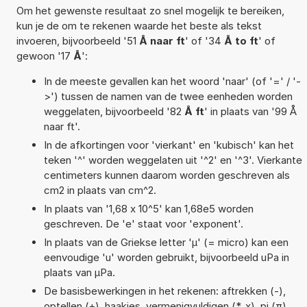
Om het gewenste resultaat zo snel mogelijk te bereiken,
kun je de om te rekenen waarde het beste als tekst
invoeren, bijvoorbeeld '51
Å naar ft
' of '34
Å to ft
' of
gewoon '17
Å
':
In de meeste gevallen kan het woord 'naar' (of '=' / '-
>') tussen de namen van de twee eenheden worden
weggelaten, bijvoorbeeld '82
Å ft
' in plaats van '99 Å
naar ft'.
In de afkortingen voor 'vierkant' en 'kubisch' kan het
teken '^' worden weggelaten uit '^2' en '^3'. Vierkante
centimeters kunnen daarom worden geschreven als
cm2 in plaats van cm^2.
In plaats van '1,68 x 10^5' kan 1,68e5 worden
geschreven. De 'e' staat voor 'exponent'.
In plaats van de Griekse letter 'µ' (= micro) kan een
eenvoudige 'u' worden gebruikt, bijvoorbeeld uPa in
plaats van µPa.
De basisbewerkingen in het rekenen: aftrekken (-),
optellen (+), haakjes, vermenigvuldigen (*, x), pi (π),