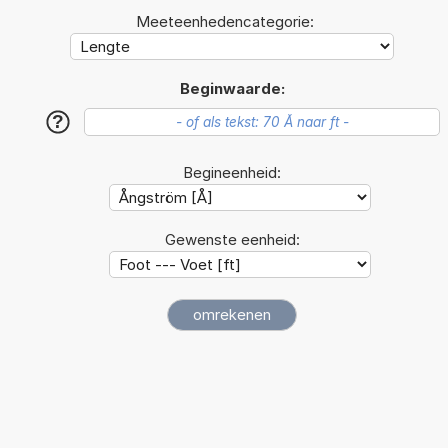
Meeteenhedencategorie:
Beginwaarde:
?
Begineenheid:
Gewenste eenheid: