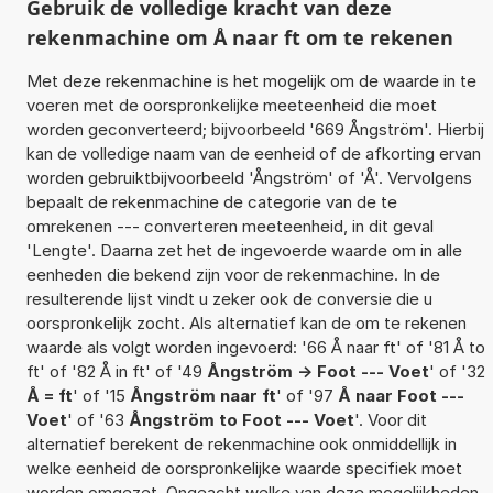
Gebruik de volledige kracht van deze
rekenmachine om Å naar ft om te rekenen
Met deze rekenmachine is het mogelijk om de waarde in te
voeren met de oorspronkelijke meeteenheid die moet
worden geconverteerd; bijvoorbeeld '669 Ångström'. Hierbij
kan de volledige naam van de eenheid of de afkorting ervan
worden gebruiktbijvoorbeeld 'Ångström' of 'Å'. Vervolgens
bepaalt de rekenmachine de categorie van de te
omrekenen --- converteren meeteenheid, in dit geval
'Lengte'. Daarna zet het de ingevoerde waarde om in alle
eenheden die bekend zijn voor de rekenmachine. In de
resulterende lijst vindt u zeker ook de conversie die u
oorspronkelijk zocht. Als alternatief kan de om te rekenen
waarde als volgt worden ingevoerd: '66 Å naar ft' of '81 Å to
ft' of '82 Å in ft' of '49
Ångström -> Foot --- Voet
' of '32
Å = ft
' of '15
Ångström naar ft
' of '97
Å naar Foot ---
Voet
' of '63
Ångström to Foot --- Voet
'. Voor dit
alternatief berekent de rekenmachine ook onmiddellijk in
welke eenheid de oorspronkelijke waarde specifiek moet
worden omgezet. Ongeacht welke van deze mogelijkheden