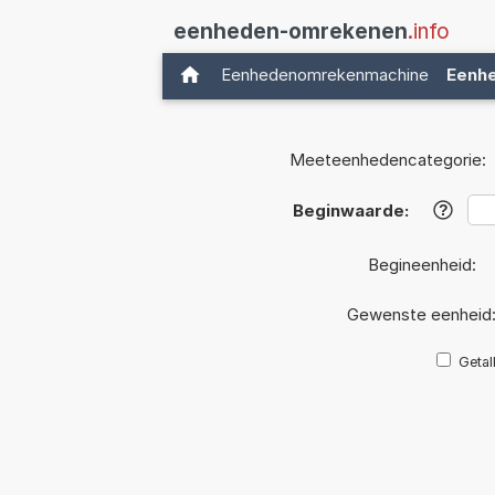
eenheden-omrekenen
.info
Eenhedenomrekenmachine
Eenh
Meeteenhedencategorie:
Beginwaarde:
?
Begineenheid:
Gewenste eenheid
Getal