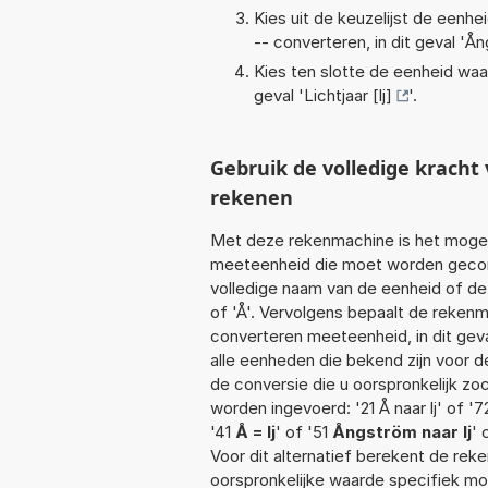
Kies uit de keuzelijst de eenh
-- converteren, in dit geval '
Ån
Kies ten slotte de eenheid waa
geval '
Lichtjaar [lj]
'.
Gebruik de volledige kracht
rekenen
Met deze rekenmachine is het mogeli
meeteenheid die moet worden geconv
volledige naam van de eenheid of de
of 'Å'. Vervolgens bepaalt de reken
converteren meeteenheid, in dit gev
alle eenheden die bekend zijn voor de
de conversie die u oorspronkelijk zo
worden ingevoerd: '21 Å naar lj' of '72 
'41
Å = lj
' of '51
Ångström naar lj
' 
Voor dit alternatief berekent de rek
oorspronkelijke waarde specifiek 