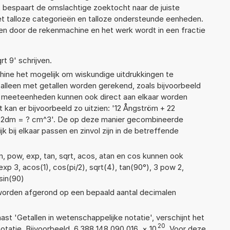
 bespaart de omslachtige zoektocht naar de juiste
met talloze categorieën en talloze ondersteunde eenheden.
n door de rekenmachine en het werk wordt in een fractie
rt 9' schrijven.
ne het mogelijk om wiskundige uitdrukkingen te
t alleen met getallen worden gerekend, zoals bijvoorbeeld
de meeteenheden kunnen ook direct aan elkaar worden
 kan er bijvoorbeeld zo uitzien: '12 Ångström + 22
 72dm = ? cm^3'. De op deze manier gecombineerde
 bij elkaar passen en zinvol zijn in de betreffende
n, pow, exp, tan, sqrt, acos, atan en cos kunnen ook
xp 3, acos(1), cos(pi/2), sqrt(4), tan(90°), 3 pow 2,
 sin(90)
 worden afgerond op een bepaald aantal decimalen
aast 'Getallen in wetenschappelijke notatie', verschijnt het
20
atie. Bijvoorbeeld, 6,388 148 090 016
×
10
. Voor deze