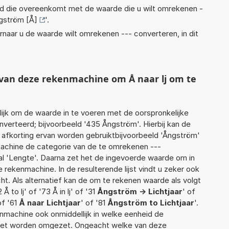
eid die overeenkomt met de waarde die u wilt omrekenen -
gström [Å]
'.
rnaar u de waarde wilt omrekenen --- converteren, in dit
 van deze rekenmachine om Å naar lj om te
jk om de waarde in te voeren met de oorspronkelijke
erteerd; bijvoorbeeld '435 Ångström'. Hierbij kan de
 afkorting ervan worden gebruiktbijvoorbeeld 'Ångström'
machine de categorie van de te omrekenen ---
al 'Lengte'. Daarna zet het de ingevoerde waarde om in
 rekenmachine. In de resulterende lijst vindt u zeker ook
cht. Als alternatief kan de om te rekenen waarde als volgt
Å to lj' of '73 Å in lj' of '31
Ångström -> Lichtjaar
' of
of '61
Å naar Lichtjaar
' of '81
Ångström to Lichtjaar
'.
enmachine ook onmiddellijk in welke eenheid de
moet worden omgezet. Ongeacht welke van deze