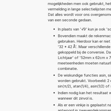
mogelijkheden men ook gebruikt, het
vermelding in lange selectielijsten 
Dat alles wordt voor ons overgenome
van een seconde gedaan.
In plaats van '√9' kun je ook 'sq
Bovendien maakt de rekenmachi
gebruiken. Hierdoor kan er nie
'32 * 42 Å'. Maar verschillen
gekoppeld bij de conversie. Dat
Lichtjaar' of '52mm x 62cm x
meeteenheden moeten natuurlijk
combinatie.
De wiskundige functies asin, si
worden gebruikt. Voorbeeld: 2 e
sin(π/2), atan(1/4), asin(1/2) of
Indien nodig kan het resultaat
wanneer dit zinvol is.
Als er een vinkje is geplaatst n
antwoord in zwevendekommanot