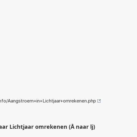
nfo/Aangstroem+in+Lichtjaar+omrekenen.php
r Lichtjaar omrekenen (Å naar lj)