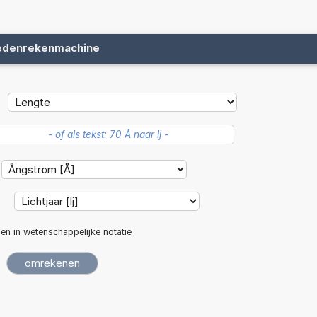
edenrekenmachine
:
len in wetenschappelijke notatie