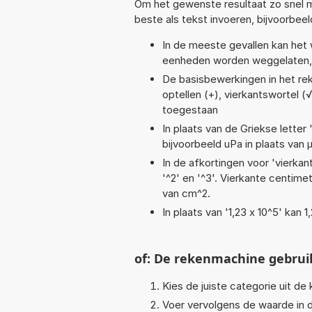
Om het gewenste resultaat zo snel m
beste als tekst invoeren, bijvoorbee
In de meeste gevallen kan het 
eenheden worden weggelaten, 
De basisbewerkingen in het reke
optellen (+), vierkantswortel (√)
toegestaan
In plaats van de Griekse letter
bijvoorbeeld uPa in plaats van 
In de afkortingen voor 'vierkan
'^2' en '^3'. Vierkante centim
van cm^2.
In plaats van '1,23 x 10^5' kan
of: De rekenmachine gebrui
Kies de juiste categorie uit de k
Voer vervolgens de waarde in d