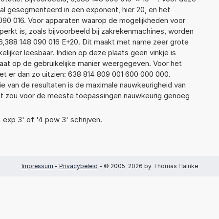
al gesegmenteerd in een exponent, hier 20, en het
48 090 016. Voor apparaten waarop de mogelijkheden voor
erkt is, zoals bijvoorbeeld bij zakrekenmachines, worden
6,388 148 090 016 E+20. Dit maakt met name zeer grote
elijker leesbaar. Indien op deze plaats geen vinkje is
taat op de gebruikelijke manier weergegeven. Voor het
t er dan zo uitzien: 638 814 809 001 600 000 000.
ie van de resultaten is de maximale nauwkeurigheid van
Dat zou voor de meeste toepassingen nauwkeurig genoeg
4 exp 3' of '4 pow 3' schrijven.
Impressum
-
Privacybeleid
- © 2005-2026 by Thomas Hainke