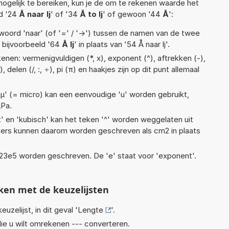
ogelijk te bereiken, kun je de om te rekenen waarde het
ld '24
Å naar lj
' of '34
Å to lj
' of gewoon '44
Å
':
woord 'naar' (of '=' / '->') tussen de namen van de twee
bijvoorbeeld '64
Å lj
' in plaats van '54 Å naar lj'.
nen: vermenigvuldigen (*, x), exponent (^), aftrekken (-),
, delen (/, :, ÷), pi (π) en haakjes zijn op dit punt allemaal
 'µ' (= micro) kan een eenvoudige 'u' worden gebruikt,
µPa.
t' en 'kubisch' kan het teken '^' worden weggelaten uit
eters kunnen daarom worden geschreven als cm2 in plaats
 1,23e5 worden geschreven. De 'e' staat voor 'exponent'.
ken met de keuzelijsten
euzelijst, in dit geval '
Lengte
'.
ie u wilt omrekenen --- converteren.