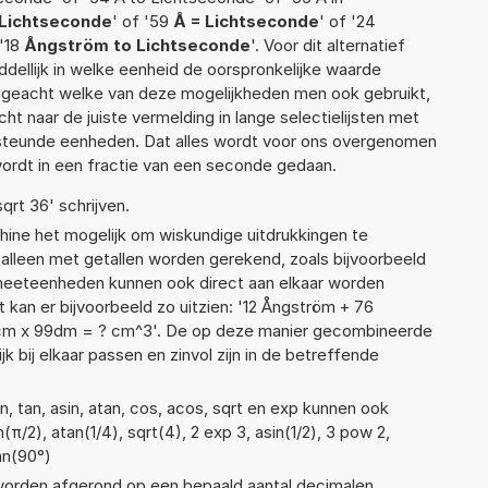
 Lichtseconde
' of '59
Å = Lichtseconde
' of '24
 '18
Ångström to Lichtseconde
'. Voor dit alternatief
ellijk in welke eenheid de oorspronkelijke waarde
geacht welke van deze mogelijkheden men ook gebruikt,
t naar de juiste vermelding in lange selectielijsten met
ersteunde eenheden. Dat alles wordt voor ons overgenomen
ordt in een fractie van een seconde gedaan.
sqrt 36' schrijven.
ne het mogelijk om wiskundige uitdrukkingen te
t alleen met getallen worden gerekend, zoals bijvoorbeeld
e meeteenheden kunnen ook direct aan elkaar worden
 kan er bijvoorbeeld zo uitzien: '12 Ångström + 76
cm x 99dm = ? cm^3'. De op deze manier gecombineerde
 bij elkaar passen en zinvol zijn in de betreffende
, tan, asin, atan, cos, acos, sqrt en exp kunnen ook
π/2), atan(1/4), sqrt(4), 2 exp 3, asin(1/2), 3 pow 2,
an(90°)
 worden afgerond op een bepaald aantal decimalen