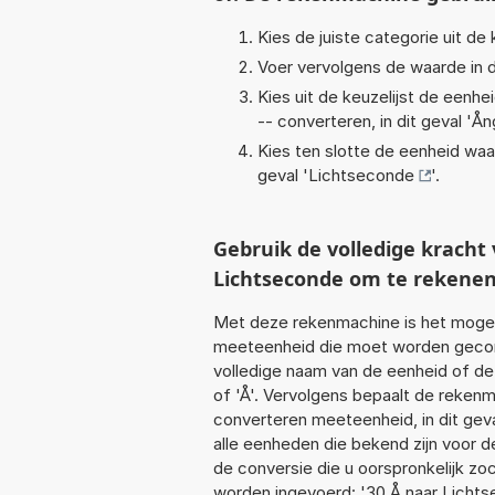
Kies de juiste categorie uit de k
Voer vervolgens de waarde in d
Kies uit de keuzelijst de eenh
-- converteren, in dit geval '
Ån
Kies ten slotte de eenheid waa
geval '
Lichtseconde
'.
Gebruik de volledige krach
Lichtseconde om te rekene
Met deze rekenmachine is het mogeli
meeteenheid die moet worden geconv
volledige naam van de eenheid of de
of 'Å'. Vervolgens bepaalt de reken
converteren meeteenheid, in dit gev
alle eenheden die bekend zijn voor de
de conversie die u oorspronkelijk zo
worden ingevoerd: '30 Å naar Lichts