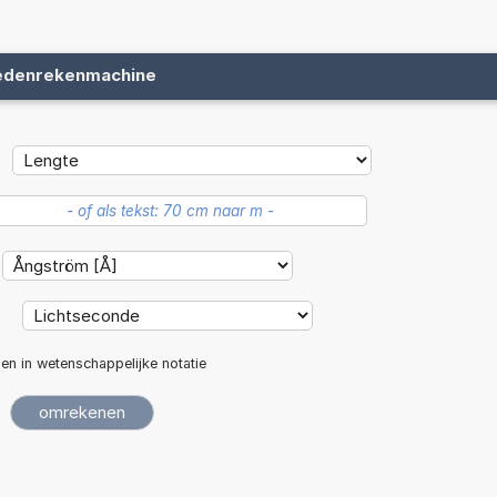
edenrekenmachine
:
len in wetenschappelijke notatie