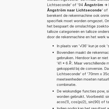
Lichtseconde' of '94
Ångström ->
Ångström naar Lichtseconde
' of
berekent de rekenmachine ook onmidd
specifiek moet worden omgezet. On
het bespaart de omslachtige zoektoch
talloze categorieën en talloze ond
door de rekenmachine en het werk w
In plaats van '√36' kun je ook '
Bovendien maakt de rekenmachi
gebruiken. Hierdoor kan er nie
'41 * 6 Å'. Maar verschillend
gekoppeld bij de conversie. Dat
Lichtseconde' of '70mm x 35
meeteenheden moeten natuurlijk
combinatie.
De wiskundige functies pow, sin
worden gebruikt. Voorbeeld: sin(
acos(1), cos(pi/2), sin(90) of t
Indien nodig kan het resultaat