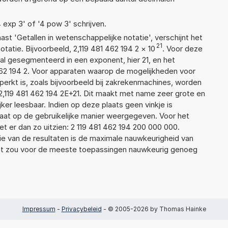
4 exp 3' of '4 pow 3' schrijven.
aast 'Getallen in wetenschappelijke notatie', verschijnt het
21
tie. Bijvoorbeeld, 2,119 481 462 194 2
×
10
. Voor deze
l gesegmenteerd in een exponent, hier 21, en het
1 462 194 2. Voor apparaten waarop de mogelijkheden voor
erkt is, zoals bijvoorbeeld bij zakrekenmachines, worden
2,119 481 462 194 2E+21. Dit maakt met name zeer grote en
jker leesbaar. Indien op deze plaats geen vinkje is
taat op de gebruikelijke manier weergegeven. Voor het
 er dan zo uitzien: 2 119 481 462 194 200 000 000.
ie van de resultaten is de maximale nauwkeurigheid van
Dat zou voor de meeste toepassingen nauwkeurig genoeg
Impressum
-
Privacybeleid
- © 2005-2026 by Thomas Hainke