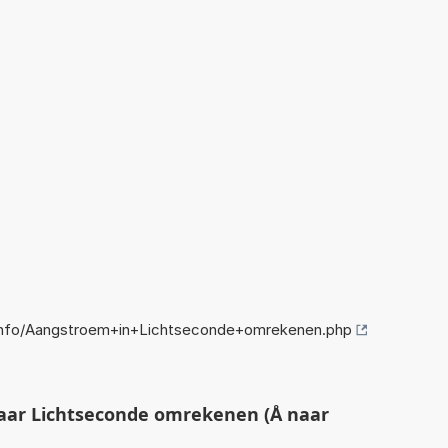
info/Aangstroem+in+Lichtseconde+omrekenen.php
ar Lichtseconde omrekenen (Å naar