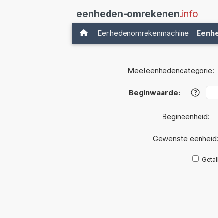
eenheden-omrekenen
.info
Eenhedenomrekenmachine
Eenh
Meeteenhedencategorie:
Beginwaarde:
?
Begineenheid:
Gewenste eenheid
Getal