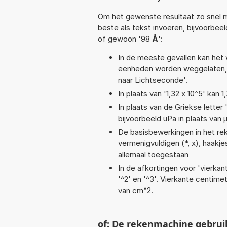
Om het gewenste resultaat zo snel m
beste als tekst invoeren, bijvoorbee
of gewoon '98
Å
':
In de meeste gevallen kan het 
eenheden worden weggelaten, 
naar Lichtseconde'.
In plaats van '1,32 x 10^5' kan
In plaats van de Griekse letter
bijvoorbeeld uPa in plaats van 
De basisbewerkingen in het reken
vermenigvuldigen (*, x), haakje
allemaal toegestaan
In de afkortingen voor 'vierkan
'^2' en '^3'. Vierkante centim
van cm^2.
of: De rekenmachine gebrui