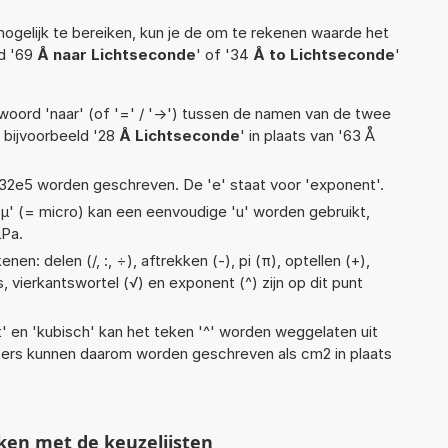
ogelijk te bereiken, kun je de om te rekenen waarde het
ld '69
Å naar Lichtseconde
' of '34
Å to Lichtseconde
'
woord 'naar' (of '=' / '->') tussen de namen van de twee
bijvoorbeeld '28
Å Lichtseconde
' in plaats van '63 Å
 1,32e5 worden geschreven. De 'e' staat voor 'exponent'.
 'µ' (= micro) kan een eenvoudige 'u' worden gebruikt,
µPa.
en: delen (/, :, ÷), aftrekken (-), pi (π), optellen (+),
s, vierkantswortel (√) en exponent (^) zijn op dit punt
t' en 'kubisch' kan het teken '^' worden weggelaten uit
eters kunnen daarom worden geschreven als cm2 in plaats
ken met de keuzelijsten