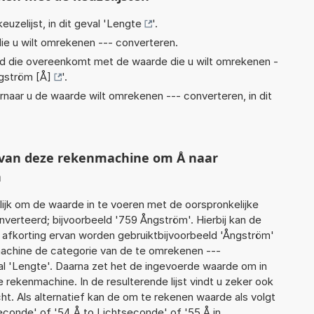
euzelijst, in dit geval '
Lengte
'.
ie u wilt omrekenen --- converteren.
eid die overeenkomt met de waarde die u wilt omrekenen -
gström [Å]
'.
rnaar u de waarde wilt omrekenen --- converteren, in dit
t van deze rekenmachine om Å naar
n
jk om de waarde in te voeren met de oorspronkelijke
erteerd; bijvoorbeeld '759 Ångström'. Hierbij kan de
 afkorting ervan worden gebruiktbijvoorbeeld 'Ångström'
machine de categorie van de te omrekenen ---
al 'Lengte'. Daarna zet het de ingevoerde waarde om in
 rekenmachine. In de resulterende lijst vindt u zeker ook
cht. Als alternatief kan de om te rekenen waarde als volgt
econde' of '54 Å to Lichtseconde' of '55 Å in