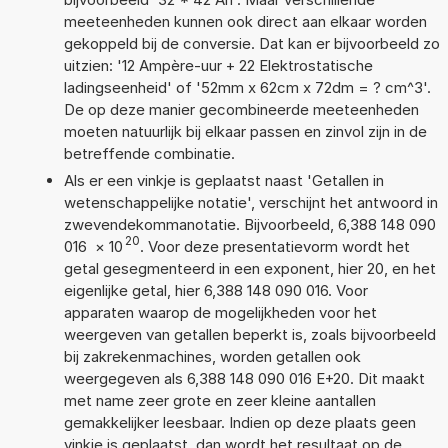
meeteenheden kunnen ook direct aan elkaar worden
gekoppeld bij de conversie. Dat kan er bijvoorbeeld zo
uitzien: '12 Ampère-uur + 22 Elektrostatische
ladingseenheid' of '52mm x 62cm x 72dm = ? cm^3'.
De op deze manier gecombineerde meeteenheden
moeten natuurlijk bij elkaar passen en zinvol zijn in de
betreffende combinatie.
Als er een vinkje is geplaatst naast 'Getallen in
wetenschappelijke notatie', verschijnt het antwoord in
zwevendekommanotatie. Bijvoorbeeld, 6,388 148 090
20
016
×
10
. Voor deze presentatievorm wordt het
getal gesegmenteerd in een exponent, hier 20, en het
eigenlijke getal, hier 6,388 148 090 016. Voor
apparaten waarop de mogelijkheden voor het
weergeven van getallen beperkt is, zoals bijvoorbeeld
bij zakrekenmachines, worden getallen ook
weergegeven als 6,388 148 090 016 E+20. Dit maakt
met name zeer grote en zeer kleine aantallen
gemakkelijker leesbaar. Indien op deze plaats geen
vinkje is geplaatst, dan wordt het resultaat op de