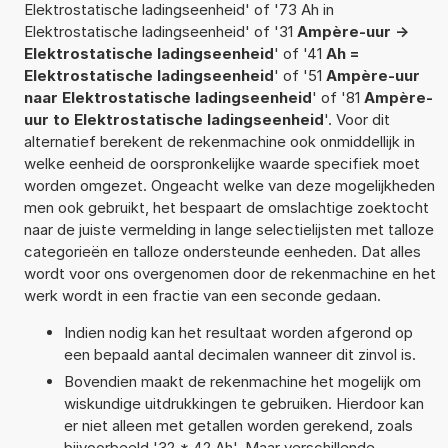
Elektrostatische ladingseenheid' of '73 Ah in
Elektrostatische ladingseenheid' of '31
Ampère-uur ->
Elektrostatische ladingseenheid
' of '41
Ah =
Elektrostatische ladingseenheid
' of '51
Ampère-uur
naar Elektrostatische ladingseenheid
' of '81
Ampère-
uur to Elektrostatische ladingseenheid
'. Voor dit
alternatief berekent de rekenmachine ook onmiddellijk in
welke eenheid de oorspronkelijke waarde specifiek moet
worden omgezet. Ongeacht welke van deze mogelijkheden
men ook gebruikt, het bespaart de omslachtige zoektocht
naar de juiste vermelding in lange selectielijsten met talloze
categorieën en talloze ondersteunde eenheden. Dat alles
wordt voor ons overgenomen door de rekenmachine en het
werk wordt in een fractie van een seconde gedaan.
Indien nodig kan het resultaat worden afgerond op
een bepaald aantal decimalen wanneer dit zinvol is.
Bovendien maakt de rekenmachine het mogelijk om
wiskundige uitdrukkingen te gebruiken. Hierdoor kan
er niet alleen met getallen worden gerekend, zoals
bijvoorbeeld '32 * 42 Ah'. Maar verschillende