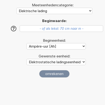
Meeteenhedencategorie:
Beginwaarde:
?
Begineenheid:
Gewenste eenheid: