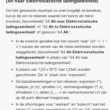
(Ah naar Elektrostatische ladingseenheid)
Om het gewenste resultaat zo snel mogelijk te bereiken,
kun je de om te rekenen waarde het beste als tekst
invoeren, bijvoorbeeld '24
Ah naar Elektrostatische
ladingseenheid
' of '34
Ah to Elektrostatische
ladingseenheid
' of gewoon '44
Ah
':
In de meeste gevallen kan het woord 'naar' (of '=' / '-
>') tussen de namen van de twee eenheden worden
weggelaten, bijvoorbeeld '64
Ah Elektrostatische
ladingseenheid
' in plaats van '54 Ah naar
Elektrostatische ladingseenheid'.
In plaats van '1,23 x 10^5' kan 1,23e5 worden
geschreven. De 'e' staat voor 'exponent'.
De basisbewerkingen in het rekenen: exponent (^),
haakjes, pi (π), optellen (+), vermenigvuldigen (*, x),
aftrekken (-), delen (/, :, ÷) en vierkantswortel (√) zijn
op dit punt allemaal toegestaan
In de afkortingen voor 'vierkant' en 'kubisch' kan het
teken '^' worden weggelaten uit '^2' en '^3'. Vierkante