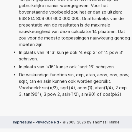
gebruikelijke manier weergegeven. Voor het
bovenstaande voorbeeld zou het er dan zo uitzien:
638 814 809 001 600 000 000. Onafhankelijk van de
presentatie van de resultaten is de maximale
nauwkeurigheid van deze calculator 14 plaatsen. Dat
zou voor de meeste toepassingen nauwkeurig genoeg
moeten zijn.
In plaats van '4^3' kun je ook '4 exp 3' of '4 pow 3'
schrijven.
In plaats van '√16' kun je ook 'sqrt 16' schrijven.
De wiskundige functies sin, exp, atan, acos, cos, pow,
sqrt, tan en asin kunnen ook worden gebruikt.
Voorbeeld: sin(π/2), sqrt(4), acos(1), atan(1/4), 2 exp
3, tan(90°), 3 pow 2, asin(1/2), sin(90) of cos(pi/2)
Impressum
-
Privacybeleid
- © 2005-2026 by Thomas Hainke