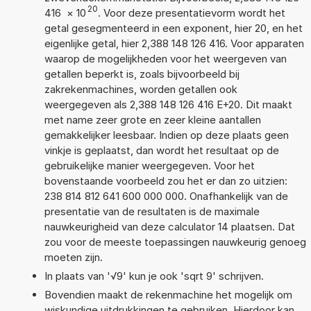
20
416
×
10
. Voor deze presentatievorm wordt het
getal gesegmenteerd in een exponent, hier 20, en het
eigenlijke getal, hier 2,388 148 126 416. Voor apparaten
waarop de mogelijkheden voor het weergeven van
getallen beperkt is, zoals bijvoorbeeld bij
zakrekenmachines, worden getallen ook
weergegeven als 2,388 148 126 416 E+20. Dit maakt
met name zeer grote en zeer kleine aantallen
gemakkelijker leesbaar. Indien op deze plaats geen
vinkje is geplaatst, dan wordt het resultaat op de
gebruikelijke manier weergegeven. Voor het
bovenstaande voorbeeld zou het er dan zo uitzien:
238 814 812 641 600 000 000. Onafhankelijk van de
presentatie van de resultaten is de maximale
nauwkeurigheid van deze calculator 14 plaatsen. Dat
zou voor de meeste toepassingen nauwkeurig genoeg
moeten zijn.
In plaats van '√9' kun je ook 'sqrt 9' schrijven.
Bovendien maakt de rekenmachine het mogelijk om
wiskundige uitdrukkingen te gebruiken. Hierdoor kan