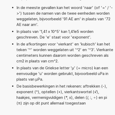
In de meeste gevallen kan het woord 'naar' (of '=' / '-
>') tussen de namen van de twee eenheden worden
weggelaten, bijvoorbeeld '91 AE am' in plaats van '72
AE naar am'.
In plaats van '1,41 x 10^5' kan 1,41e5 worden
geschreven. De 'e' staat voor 'exponent'.
In de afkortingen voor 'vierkant' en 'kubisch' kan het
teken '^' worden weggelaten uit '^2' en '^3'. Vierkante
centimeters kunnen daarom worden geschreven als
cm2 in plaats van cm^2.
In plaats van de Griekse letter 'µ' (= micro) kan een
eenvoudige 'u' worden gebruikt, bijvoorbeeld uPa in
plaats van µPa.
De basisbewerkingen in het rekenen: aftrekken (-),
exponent (^), optellen (+), vierkantswortel (√),
haakjes, vermenigvuldigen (*, x), delen (/, :, ÷) en pi
(π) zijn op dit punt allemaal toegestaan