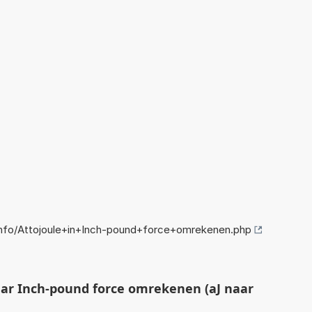
nfo/Attojoule+in+Inch-pound+force+omrekenen.php
ar Inch-pound force omrekenen (aJ naar