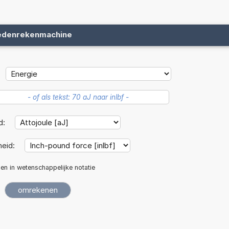
edenrekenmachine
d:
eid:
len in wetenschappelijke notatie