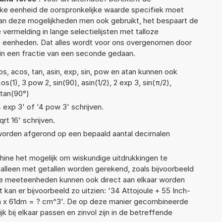
lke eenheid de oorspronkelijke waarde specifiek moet
n deze mogelijkheden men ook gebruikt, het bespaart de
vermelding in lange selectielijsten met talloze
e eenheden. Dat alles wordt voor ons overgenomen door
in een fractie van een seconde gedaan.
s, acos, tan, asin, exp, sin, pow en atan kunnen ook
(1), 3 pow 2, sin(90), asin(1/2), 2 exp 3, sin(π/2),
 tan(90°)
4 exp 3' of '4 pow 3' schrijven.
qrt 16' schrijven.
 worden afgerond op een bepaald aantal decimalen
ne het mogelijk om wiskundige uitdrukkingen te
t alleen met getallen worden gerekend, zoals bijvoorbeeld
nde meeteenheden kunnen ook direct aan elkaar worden
 kan er bijvoorbeeld zo uitzien: '34 Attojoule + 55 Inch-
 x 61dm = ? cm^3'. De op deze manier gecombineerde
 bij elkaar passen en zinvol zijn in de betreffende