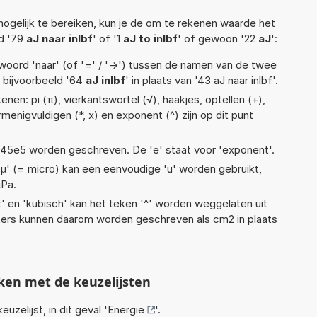
ogelijk te bereiken, kun je de om te rekenen waarde het
ld '79
aJ naar inlbf
' of '1
aJ to inlbf
' of gewoon '22
aJ
':
woord 'naar' (of '=' / '->') tussen de namen van de twee
bijvoorbeeld '64
aJ inlbf
' in plaats van '43 aJ naar inlbf'.
nen: pi (π), vierkantswortel (√), haakjes, optellen (+),
ermenigvuldigen (*, x) en exponent (^) zijn op dit punt
 1,45e5 worden geschreven. De 'e' staat voor 'exponent'.
 'µ' (= micro) kan een eenvoudige 'u' worden gebruikt,
µPa.
t' en 'kubisch' kan het teken '^' worden weggelaten uit
eters kunnen daarom worden geschreven als cm2 in plaats
ken met de keuzelijsten
euzelijst, in dit geval '
Energie
'.