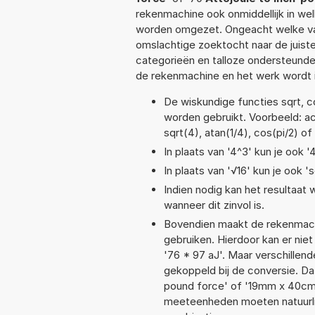
rekenmachine ook onmiddellijk in we
worden omgezet. Ongeacht welke va
omslachtige zoektocht naar de juiste 
categorieën en talloze ondersteund
de rekenmachine en het werk wordt 
De wiskundige functies sqrt, co
worden gebruikt. Voorbeeld: acos
sqrt(4), atan(1/4), cos(pi/2) of
In plaats van '4^3' kun je ook '
In plaats van '√16' kun je ook 's
Indien nodig kan het resultaat
wanneer dit zinvol is.
Bovendien maakt de rekenmachi
gebruiken. Hierdoor kan er nie
'76 * 97 aJ'. Maar verschille
gekoppeld bij de conversie. Dat
pound force' of '19mm x 40cm
meeteenheden moeten natuurlijk