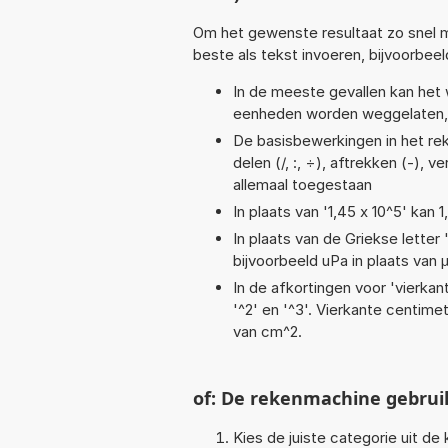
Om het gewenste resultaat zo snel m
beste als tekst invoeren, bijvoorbee
In de meeste gevallen kan het 
eenheden worden weggelaten, 
De basisbewerkingen in het reke
delen (/, :, ÷), aftrekken (-), v
allemaal toegestaan
In plaats van '1,45 x 10^5' kan
In plaats van de Griekse letter
bijvoorbeeld uPa in plaats van 
In de afkortingen voor 'vierkan
'^2' en '^3'. Vierkante centim
van cm^2.
of: De rekenmachine gebrui
Kies de juiste categorie uit de k