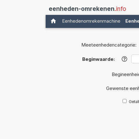
eenheden-omrekenen
.info
Eenhedenomrekenmachine
Eenh
Meeteenhedencategorie:
Beginwaarde:
?
Begineenhei
Gewenste eenh
Getal