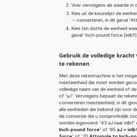
Voer vervolgens de waarde in d
Kies uit de keuzelijst de eenh
-- converteren, in dit geval '
Att
Kies ten slotte de eenheid waa
geval '
Inch-pound force [inlbf]
Gebruik de volledige kracht
te rekenen
Met deze rekenmachine is het mogeli
meeteenheid die moet worden geconve
volledige naam van de eenheid of de 
of 'aJ'. Vervolgens bepaalt de reke
converteren meeteenheid, in dit gev
alle eenheden die bekend zijn voor de
de conversie die u oorspronkelijk zo
worden ingevoerd: '43 aJ naar inlbf' of
Inch-pound force
' of '85
aJ = inlb
force
' of '70
Attojoule to Inch-p