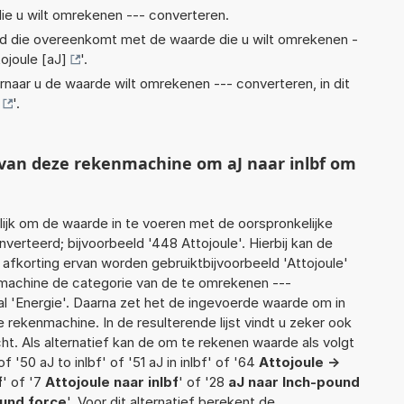
ie u wilt omrekenen --- converteren.
eid die overeenkomt met de waarde die u wilt omrekenen -
ojoule [aJ]
'.
rnaar u de waarde wilt omrekenen --- converteren, in dit
'.
 van deze rekenmachine om aJ naar inlbf om
jk om de waarde in te voeren met de oorspronkelijke
rteerd; bijvoorbeeld '448 Attojoule'. Hierbij kan de
afkorting ervan worden gebruiktbijvoorbeeld 'Attojoule'
nmachine de categorie van de te omrekenen ---
al 'Energie'. Daarna zet het de ingevoerde waarde om in
 rekenmachine. In de resulterende lijst vindt u zeker ook
cht. Als alternatief kan de om te rekenen waarde als volgt
 '50 aJ to inlbf' of '51 aJ in inlbf' of '64
Attojoule ->
f
' of '7
Attojoule naar inlbf
' of '28
aJ naar Inch-pound
ound force
'. Voor dit alternatief berekent de