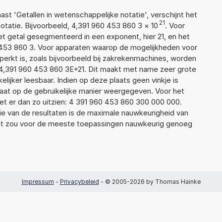
aast 'Getallen in wetenschappelijke notatie', verschijnt het
21
atie. Bijvoorbeeld, 4,391 960 453 860 3
×
10
. Voor
t getal gesegmenteerd in een exponent, hier 21, en het
60 453 860 3. Voor apparaten waarop de mogelijkheden voor
erkt is, zoals bijvoorbeeld bij zakrekenmachines, worden
4,391 960 453 860 3E+21. Dit maakt met name zeer grote
elijker leesbaar. Indien op deze plaats geen vinkje is
taat op de gebruikelijke manier weergegeven. Voor het
t er dan zo uitzien: 4 391 960 453 860 300 000 000.
ie van de resultaten is de maximale nauwkeurigheid van
Dat zou voor de meeste toepassingen nauwkeurig genoeg
Impressum
-
Privacybeleid
- © 2005-2026 by Thomas Hainke