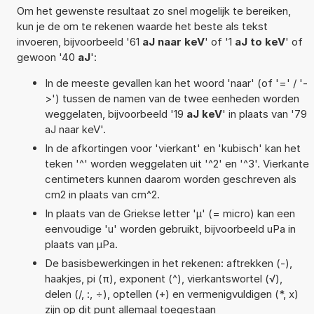
Om het gewenste resultaat zo snel mogelijk te bereiken,
kun je de om te rekenen waarde het beste als tekst
invoeren, bijvoorbeeld '61
aJ naar keV
' of '1
aJ to keV
' of
gewoon '40
aJ
':
In de meeste gevallen kan het woord 'naar' (of '=' / '-
>') tussen de namen van de twee eenheden worden
weggelaten, bijvoorbeeld '19
aJ keV
' in plaats van '79
aJ naar keV'.
In de afkortingen voor 'vierkant' en 'kubisch' kan het
teken '^' worden weggelaten uit '^2' en '^3'. Vierkante
centimeters kunnen daarom worden geschreven als
cm2 in plaats van cm^2.
In plaats van de Griekse letter 'µ' (= micro) kan een
eenvoudige 'u' worden gebruikt, bijvoorbeeld uPa in
plaats van µPa.
De basisbewerkingen in het rekenen: aftrekken (-),
haakjes, pi (π), exponent (^), vierkantswortel (√),
delen (/, :, ÷), optellen (+) en vermenigvuldigen (*, x)
zijn op dit punt allemaal toegestaan