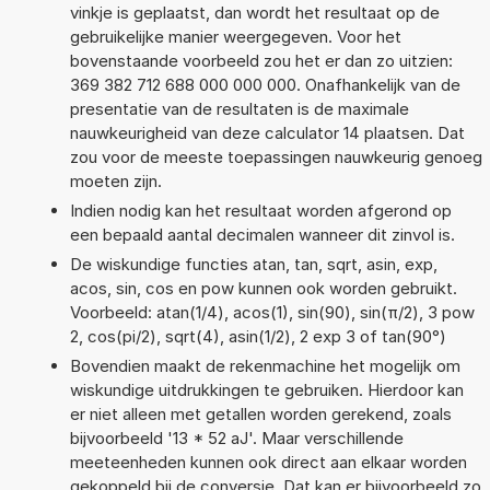
vinkje is geplaatst, dan wordt het resultaat op de
gebruikelijke manier weergegeven. Voor het
bovenstaande voorbeeld zou het er dan zo uitzien:
369 382 712 688 000 000 000. Onafhankelijk van de
presentatie van de resultaten is de maximale
nauwkeurigheid van deze calculator 14 plaatsen. Dat
zou voor de meeste toepassingen nauwkeurig genoeg
moeten zijn.
Indien nodig kan het resultaat worden afgerond op
een bepaald aantal decimalen wanneer dit zinvol is.
De wiskundige functies atan, tan, sqrt, asin, exp,
acos, sin, cos en pow kunnen ook worden gebruikt.
Voorbeeld: atan(1/4), acos(1), sin(90), sin(π/2), 3 pow
2, cos(pi/2), sqrt(4), asin(1/2), 2 exp 3 of tan(90°)
Bovendien maakt de rekenmachine het mogelijk om
wiskundige uitdrukkingen te gebruiken. Hierdoor kan
er niet alleen met getallen worden gerekend, zoals
bijvoorbeeld '13 * 52 aJ'. Maar verschillende
meeteenheden kunnen ook direct aan elkaar worden
gekoppeld bij de conversie. Dat kan er bijvoorbeeld zo