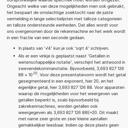
Ongeacht welke van deze mogelijkheden men ook gebruikt,
het bespaart de omslachtige zoektocht naar de juiste
vermelding in lange selectielijsten met talloze categorieën
en talloze ondersteunde eenheden. Dat alles wordt voor
ons overgenomen door de rekenmachine en het werk wordt
in een fractie van een seconde gedaan.
In plaats van '√4' kun je ook 'sqrt 4' schrijven.
Als er een vinkje is geplaatst naast 'Getallen in
wetenschappelijke notatie', verschijnt het antwoord in
zwevendekommanotatie. Bijvoorbeeld, 3,693 827 126
20
88
×
10
. Voor deze presentatievorm wordt het getal
gesegmenteerd in een exponent, hier 20, en het
eigenlijke getal, hier 3,693 827 126 88. Voor apparaten
waarop de mogelijkheden voor het weergeven van
getallen beperkt is, zoals bijvoorbeeld bij
zakrekenmachines, worden getallen ook
weergegeven als 3,693 827 126 88E+20. Dit maakt
met name zeer grote en zeer kleine aantallen
gemakkelijker leesbaar. Indien op deze plaats geen