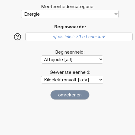
Meeteenhedencategorie:
Beginwaarde:
?
Begineenheid:
Gewenste eenheid: