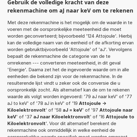
Gebruik de volledige kracht van deze
rekenmachine om aJ naar keV om te rekenen
Met deze rekenmachine is het mogelijk om de waarde in te
voeren met de oorspronkelijke meeteenheid die moet
worden geconverteerd; bijvoorbeeld '124 Attojoule'. Hierbij
kan de volledige naam van de eenheid of de afkorting ervan
worden gebruiktbijvoorbeeld 'Attojoule' of 'aJ'. Vervolgens
bepaalt de rekenmachine de categorie van de te
omrekenen --- converteren meeteenheid, in dit geval
'Energie'. Daarna zet het de ingevoerde waarde om in alle
eenheden die bekend zijn voor de rekenmachine. In de
resulterende lijst vindt u zeker ook de conversie die u
oorspronkelijk zocht. Als alternatief kan de om te rekenen
waarde als volgt worden ingevoerd: '79 aJ naar keV' of '77
aJ to keV' of '78 aJ in keV' of '19
Attojoule ->
Kiloelektronvolt
' of '58
aJ = keV
' of '97
Attojoule naar
keV
' of '37
aJ naar Kiloelektronvolt
' of '16
Attojoule to
Kiloelektronvolt
'. Voor dit alternatief berekent de
rekenmachine ook onmiddellijk in welke eenheid de
oorspronkelijke waarde specifiek moet worden omgezet.