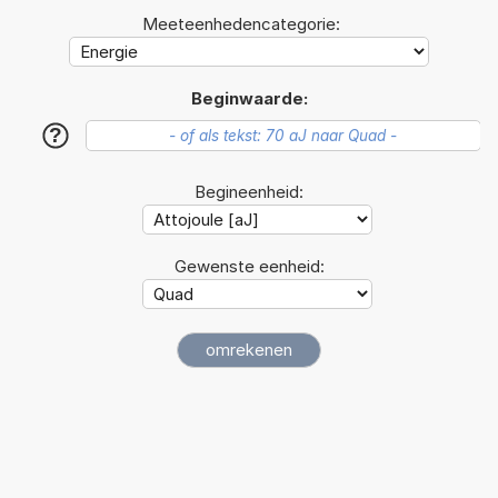
Meeteenhedencategorie:
Beginwaarde:
?
Begineenheid:
Gewenste eenheid: