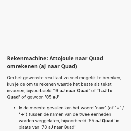
Rekenmachine: Attojoule naar Quad
omrekenen (aJ naar Quad)
Om het gewenste resultaat zo snel mogelijk te bereiken,
kun je de om te rekenen waarde het beste als tekst
invoeren, bijvoorbeeld '16
aJ naar Quad
' of '1
aJ to
Quad
' of gewoon '85
aJ
':
In de meeste gevallen kan het woord 'naar' (of '=' /
'->') tussen de namen van de twee eenheden
worden weggelaten, bijvoorbeeld '55
aJ Quad
' in
plaats van '70 aJ naar Quad'.