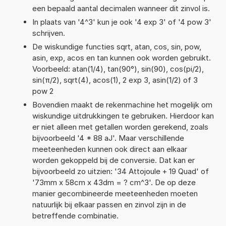
een bepaald aantal decimalen wanneer dit zinvol is.
In plaats van '4^3' kun je ook '4 exp 3' of '4 pow 3'
schrijven.
De wiskundige functies sqrt, atan, cos, sin, pow,
asin, exp, acos en tan kunnen ook worden gebruikt.
Voorbeeld: atan(1/4), tan(90°), sin(90), cos(pi/2),
sin(π/2), sqrt(4), acos(1), 2 exp 3, asin(1/2) of 3
pow 2
Bovendien maakt de rekenmachine het mogelijk om
wiskundige uitdrukkingen te gebruiken. Hierdoor kan
er niet alleen met getallen worden gerekend, zoals
bijvoorbeeld '4 * 88 aJ'. Maar verschillende
meeteenheden kunnen ook direct aan elkaar
worden gekoppeld bij de conversie. Dat kan er
bijvoorbeeld zo uitzien: '34 Attojoule + 19 Quad' of
'73mm x 58cm x 43dm = ? cm^3'. De op deze
manier gecombineerde meeteenheden moeten
natuurlijk bij elkaar passen en zinvol zijn in de
betreffende combinatie.