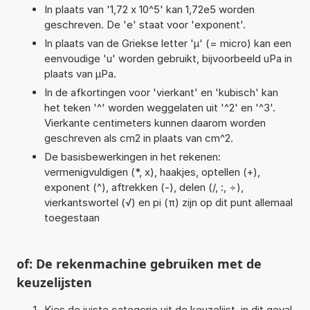
In plaats van '1,72 x 10^5' kan 1,72e5 worden
geschreven. De 'e' staat voor 'exponent'.
In plaats van de Griekse letter 'µ' (= micro) kan een
eenvoudige 'u' worden gebruikt, bijvoorbeeld uPa in
plaats van µPa.
In de afkortingen voor 'vierkant' en 'kubisch' kan
het teken '^' worden weggelaten uit '^2' en '^3'.
Vierkante centimeters kunnen daarom worden
geschreven als cm2 in plaats van cm^2.
De basisbewerkingen in het rekenen:
vermenigvuldigen (*, x), haakjes, optellen (+),
exponent (^), aftrekken (-), delen (/, :, ÷),
vierkantswortel (√) en pi (π) zijn op dit punt allemaal
toegestaan
of: De rekenmachine gebruiken met de
keuzelijsten
Kies de juiste categorie uit de keuzelijst, in dit geval