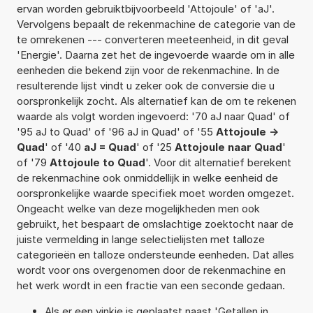
ervan worden gebruiktbijvoorbeeld 'Attojoule' of 'aJ'.
Vervolgens bepaalt de rekenmachine de categorie van de
te omrekenen --- converteren meeteenheid, in dit geval
'Energie'. Daarna zet het de ingevoerde waarde om in alle
eenheden die bekend zijn voor de rekenmachine. In de
resulterende lijst vindt u zeker ook de conversie die u
oorspronkelijk zocht. Als alternatief kan de om te rekenen
waarde als volgt worden ingevoerd: '70 aJ naar Quad' of
'95 aJ to Quad' of '96 aJ in Quad' of '55
Attojoule ->
Quad
' of '40
aJ = Quad
' of '25
Attojoule naar Quad
'
of '79
Attojoule to Quad
'. Voor dit alternatief berekent
de rekenmachine ook onmiddellijk in welke eenheid de
oorspronkelijke waarde specifiek moet worden omgezet.
Ongeacht welke van deze mogelijkheden men ook
gebruikt, het bespaart de omslachtige zoektocht naar de
juiste vermelding in lange selectielijsten met talloze
categorieën en talloze ondersteunde eenheden. Dat alles
wordt voor ons overgenomen door de rekenmachine en
het werk wordt in een fractie van een seconde gedaan.
Als er een vinkje is geplaatst naast 'Getallen in