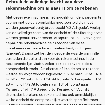
Gebruik de volledige kracht van deze
rekenmachine om aJ naar TJ om te rekenen
Met deze rekenmachine is het mogelijk om de waarde in te
voeren met de oorspronkelijke meeteenheid die moet
worden geconverteerd; bijvoorbeeld '43 Attojoule'. Hierbij
kan de volledige naam van de eenheid of de afkorting ervan
worden gebruiktbijvoorbeeld 'Attojoule' of 'aJ'. Vervolgens
bepaalt de rekenmachine de categorie van de te
omrekenen --- converteren meeteenheid, in dit geval
'Energie'. Daarna zet het de ingevoerde waarde om in alle
eenheden die bekend zijn voor de rekenmachine. In de
resulterende lijst vindt u zeker ook de conversie die u
oorspronkelijk zocht. Als alternatief kan de om te rekenen
waarde als volgt worden ingevoerd: '52 aJ naar TJ' of '32 aJ
to TJ' of '33 aJ in TJ' of '28
Attojoule -> Terajoule
' of '4
aJ = TJ
' of '79
Attojoule naar TJ
' of '55
aJ naar
Terajoule
' of '7
Attojoule to Terajoule
'. Voor dit
alternatief berekent de rekenmachine ook onmiddellijk in
welke eenheid de oorspronkelijke waarde specifiek moet
worden omgezet. Ongeacht welke van deze mogelijkheden