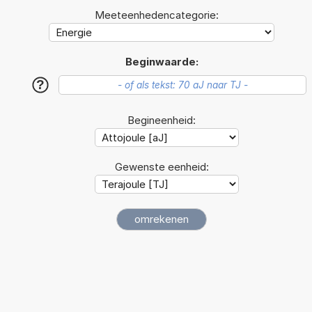
Meeteenhedencategorie:
Beginwaarde:
?
Begineenheid:
Gewenste eenheid: