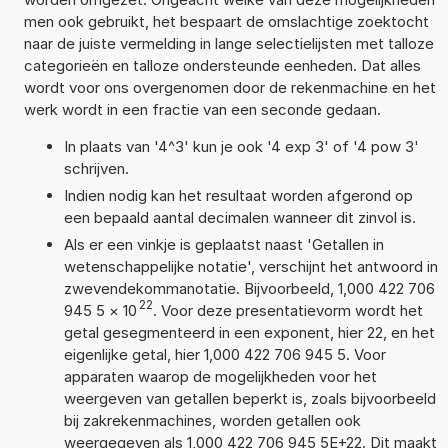
men ook gebruikt, het bespaart de omslachtige zoektocht
naar de juiste vermelding in lange selectielijsten met talloze
categorieën en talloze ondersteunde eenheden. Dat alles
wordt voor ons overgenomen door de rekenmachine en het
werk wordt in een fractie van een seconde gedaan.
In plaats van '4^3' kun je ook '4 exp 3' of '4 pow 3'
schrijven.
Indien nodig kan het resultaat worden afgerond op
een bepaald aantal decimalen wanneer dit zinvol is.
Als er een vinkje is geplaatst naast 'Getallen in
wetenschappelijke notatie', verschijnt het antwoord in
zwevendekommanotatie. Bijvoorbeeld, 1,000 422 706
22
945 5
×
10
. Voor deze presentatievorm wordt het
getal gesegmenteerd in een exponent, hier 22, en het
eigenlijke getal, hier 1,000 422 706 945 5. Voor
apparaten waarop de mogelijkheden voor het
weergeven van getallen beperkt is, zoals bijvoorbeeld
bij zakrekenmachines, worden getallen ook
weergegeven als 1,000 422 706 945 5E+22. Dit maakt