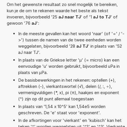
Om het gewenste resultaat zo snel mogelijk te bereiken,
kun je de om te rekenen waarde het beste als tekst
invoeren, bijvoorbeeld '25
aJ naar TJ
' of '1
aJ to TJ
' of
gewoon '76
aJ
':
In de meeste gevallen kan het woord 'naar' (of '=' / '-
>') tussen de namen van de twee eenheden worden
weggelaten, bijvoorbeeld '28
aJ TJ
' in plaats van '52
aJ naar TJ'.
In plaats van de Griekse letter 'µ' (= micro) kan een
eenvoudige 'u' worden gebruikt, bijvoorbeeld uPa in
plaats van µPa.
De basisbewerkingen in het rekenen: optellen (+),
aftrekken (-), vierkantswortel (√), delen (/, :, ÷),
vermenigvuldigen (*, x), pi (π), haakjes en exponent
(^) zijn op dit punt allemaal toegestaan
In plaats van '1,54 x 10^5' kan 1,54e5 worden
geschreven. De 'e' staat voor 'exponent'.
In de afkortingen voor 'vierkant' en 'kubisch' kan het
teken '^' worden weggelaten uit '^2' en '^3'. Vierkante