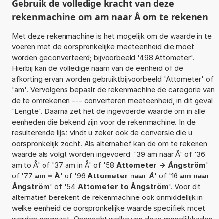
Gebruik de volledige kracht van deze
rekenmachine om am naar Å om te rekenen
Met deze rekenmachine is het mogelijk om de waarde in te
voeren met de oorspronkelijke meeteenheid die moet
worden geconverteerd; bijvoorbeeld '498 Attometer'.
Hierbij kan de volledige naam van de eenheid of de
afkorting ervan worden gebruiktbijvoorbeeld 'Attometer' of
'am'. Vervolgens bepaalt de rekenmachine de categorie van
de te omrekenen --- converteren meeteenheid, in dit geval
'Lengte'. Daarna zet het de ingevoerde waarde om in alle
eenheden die bekend zijn voor de rekenmachine. In de
resulterende lijst vindt u zeker ook de conversie die u
oorspronkelijk zocht. Als alternatief kan de om te rekenen
waarde als volgt worden ingevoerd: '39 am naar Å' of '36
am to Å' of '37 am in Å' of '58
Attometer -> Ångström
'
of '77
am = Å
' of '96
Attometer naar Å
' of '16
am naar
Ångström
' of '54
Attometer to Ångström
'. Voor dit
alternatief berekent de rekenmachine ook onmiddellijk in
welke eenheid de oorspronkelijke waarde specifiek moet
worden omgezet. Ongeacht welke van deze mogelijkheden