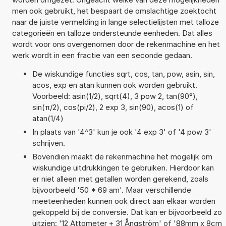
men ook gebruikt, het bespaart de omslachtige zoektocht
naar de juiste vermelding in lange selectielijsten met talloze
categorieën en talloze ondersteunde eenheden. Dat alles
wordt voor ons overgenomen door de rekenmachine en het
werk wordt in een fractie van een seconde gedaan.
De wiskundige functies sqrt, cos, tan, pow, asin, sin,
acos, exp en atan kunnen ook worden gebruikt.
Voorbeeld: asin(1/2), sqrt(4), 3 pow 2, tan(90°),
sin(π/2), cos(pi/2), 2 exp 3, sin(90), acos(1) of
atan(1/4)
In plaats van '4^3' kun je ook '4 exp 3' of '4 pow 3'
schrijven.
Bovendien maakt de rekenmachine het mogelijk om
wiskundige uitdrukkingen te gebruiken. Hierdoor kan
er niet alleen met getallen worden gerekend, zoals
bijvoorbeeld '50 * 69 am'. Maar verschillende
meeteenheden kunnen ook direct aan elkaar worden
gekoppeld bij de conversie. Dat kan er bijvoorbeeld zo
uitzien: '12 Attometer + 31 Ångström' of '88mm x 8cm