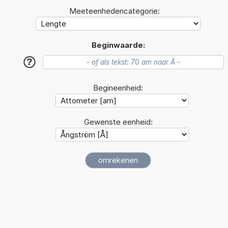
Meeteenhedencategorie:
Beginwaarde:
?
Begineenheid:
Gewenste eenheid: