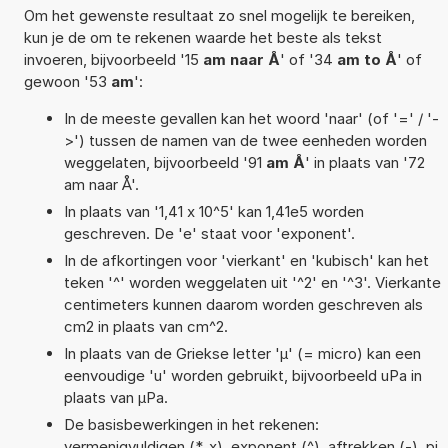
Om het gewenste resultaat zo snel mogelijk te bereiken,
kun je de om te rekenen waarde het beste als tekst
invoeren, bijvoorbeeld '15
am naar Å
' of '34
am to Å
' of
gewoon '53
am
':
In de meeste gevallen kan het woord 'naar' (of '=' / '-
>') tussen de namen van de twee eenheden worden
weggelaten, bijvoorbeeld '91
am Å
' in plaats van '72
am naar Å'.
In plaats van '1,41 x 10^5' kan 1,41e5 worden
geschreven. De 'e' staat voor 'exponent'.
In de afkortingen voor 'vierkant' en 'kubisch' kan het
teken '^' worden weggelaten uit '^2' en '^3'. Vierkante
centimeters kunnen daarom worden geschreven als
cm2 in plaats van cm^2.
In plaats van de Griekse letter 'µ' (= micro) kan een
eenvoudige 'u' worden gebruikt, bijvoorbeeld uPa in
plaats van µPa.
De basisbewerkingen in het rekenen:
vermenigvuldigen (*, x), exponent (^), aftrekken (-), pi