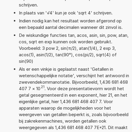
schrijven.
In plaats van '√4' kun je ook 'sqrt 4' schrijven.
Indien nodig kan het resultaat worden afgerond op
een bepaald aantal decimalen wanneer dit zinvol is.
De wiskundige functies tan, acos, asin, sin, pow, atan,
cos, sqrt en exp kunnen ook worden gebruikt.
Voorbeeld: 3 pow 2, sin(π/2), atan(1/4), 2 exp 3,
acos(1), asin(1/2), tan(90°), cos(pi/2), sqrt(4) of
sin(90)
Als er een vinkje is geplaatst naast 'Getallen in
wetenschappelijke notatie', verschijnt het antwoord in
zwevendekommanotatie. Bijvoorbeeld, 1,436 681 468
21
407 7
×
10
. Voor deze presentatievorm wordt het
getal gesegmenteerd in een exponent, hier 21, en het
eigenlijke getal, hier 1,436 681 468 407 7. Voor
apparaten waarop de mogelijkheden voor het
weergeven van getallen beperkt is, zoals bijvoorbeeld
bij zakrekenmachines, worden getallen ook
weergegeven als 1,436 681 468 407 7E+21. Dit maakt