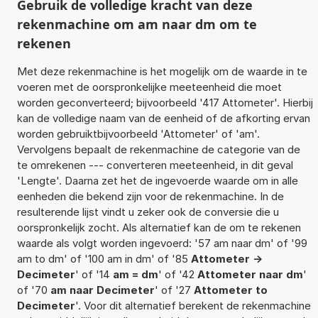
Gebruik de volledige kracht van deze
rekenmachine om am naar dm om te
rekenen
Met deze rekenmachine is het mogelijk om de waarde in te
voeren met de oorspronkelijke meeteenheid die moet
worden geconverteerd; bijvoorbeeld '417 Attometer'. Hierbij
kan de volledige naam van de eenheid of de afkorting ervan
worden gebruiktbijvoorbeeld 'Attometer' of 'am'.
Vervolgens bepaalt de rekenmachine de categorie van de
te omrekenen --- converteren meeteenheid, in dit geval
'Lengte'. Daarna zet het de ingevoerde waarde om in alle
eenheden die bekend zijn voor de rekenmachine. In de
resulterende lijst vindt u zeker ook de conversie die u
oorspronkelijk zocht. Als alternatief kan de om te rekenen
waarde als volgt worden ingevoerd: '57 am naar dm' of '99
am to dm' of '100 am in dm' of '85
Attometer ->
Decimeter
' of '14
am = dm
' of '42
Attometer naar dm
'
of '70
am naar Decimeter
' of '27
Attometer to
Decimeter
'. Voor dit alternatief berekent de rekenmachine