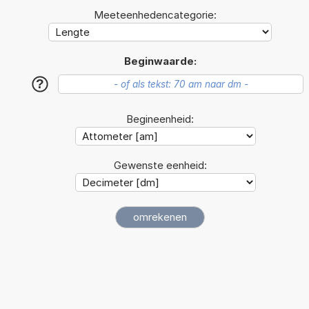
Meeteenhedencategorie:
Beginwaarde:
?
Begineenheid:
Gewenste eenheid: