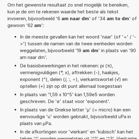
Om het gewenste resultaat zo snel mogelijk te bereiken,
kun je de om te rekenen waarde het beste als tekst
invoeren, bijvoorbeeld '6
am naar dm
' of '34
am to dm
' of
gewoon '62
am
':
In de meeste gevallen kan het woord 'naar' (of '=' / '-
>') tussen de namen van de twee eenheden worden
weggelaten, bijvoorbeeld '19
am dm
' in plaats van '90
am naar dm'.
De basisbewerkingen in het rekenen: pi (π),
vermenigvuldigen (*, x), aftrekken (-), haakjes,
exponent (^), delen (/, :, ÷), vierkantswortel (√) en
optellen (+) zijn op dit punt allemaal toegestaan
In plaats van '1,59 x 10^5' kan 1,59e5 worden
geschreven. De 'e' staat voor 'exponent'.
In plaats van de Griekse letter 'µ' (= micro) kan een
eenvoudige 'u' worden gebruikt, bijvoorbeeld uPa in
plaats van µPa.
In de afkortingen voor 'vierkant' en 'kubisch' kan het
teken '^' worden weggelaten uit '^2' en '^3'. Vierkante