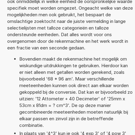
ook onmiddellijk in welke eenheid de oorspronkelijke waarde
specifiek moet worden omgezet. Ongeacht welke van deze
mogelijkheden men ook gebruikt, het bespaart de
omslachtige zoektocht naar de juiste vermelding in lange
selectielijsten met talloze categorieën en talloze
ondersteunde eenheden. Dat alles wordt voor ons
overgenomen door de rekenmachine en het werk wordt in
een fractie van een seconde gedaan.
Bovendien maakt de rekenmachine het mogelijk om
wiskundige uitdrukkingen te gebruiken. Hierdoor kan
er niet alleen met getallen worden gerekend, zoals
bijvoorbeeld '68 * 96 am'. Maar verschillende
meeteenheden kunnen ook direct aan elkaar worden
gekoppeld bij de conversie. Dat kan er bijvoorbeeld zo
uitzien: '12 Attometer + 40 Decimeter' of '25mm x
53cm x 81dm = ? cm^3'. De op deze manier
gecombineerde meeteenheden moeten natuurlijk bij
elkaar passen en zinvol zijn in de betreffende
combinatie.
In plaats van '4^3' kun je ook '4 exp 3' of '4 pow 3'