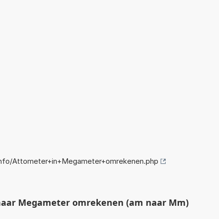
info/Attometer+in+Megameter+omrekenen.php
naar Megameter omrekenen (am naar Mm)