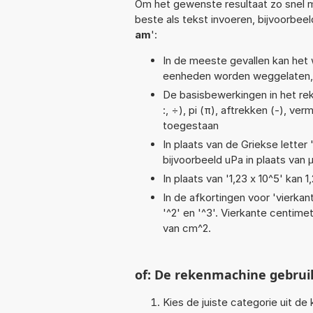
Om het gewenste resultaat zo snel m
beste als tekst invoeren, bijvoorbee
am
':
In de meeste gevallen kan het 
eenheden worden weggelaten, 
De basisbewerkingen in het reke
:, ÷), pi (π), aftrekken (-), ver
toegestaan
In plaats van de Griekse letter
bijvoorbeeld uPa in plaats van 
In plaats van '1,23 x 10^5' kan
In de afkortingen voor 'vierkan
'^2' en '^3'. Vierkante centim
van cm^2.
of: De rekenmachine gebrui
Kies de juiste categorie uit de k