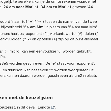
ogelijk te bereiken, kun je de om te rekenen waarde het
ld '24
am naar Mm
' of '34
am to Mm
' of gewoon '44
woord 'naar' (of '=' / '->') tussen de namen van de twee
bijvoorbeeld '64
am Mm
' in plaats van '54 am naar Mm'.
nen: haakjes, exponent (^), vierkantswortel (√), delen (/,
menigvuldigen (*, x) en optellen (+) zijn op dit punt allemaal
 'µ' (= micro) kan een eenvoudige 'u' worden gebruikt,
µPa.
 1,23e5 worden geschreven. De 'e' staat voor 'exponent'.
t' en 'kubisch' kan het teken '^' worden weggelaten uit
eters kunnen daarom worden geschreven als cm2 in plaats
ken met de keuzelijsten
euzelijst, in dit geval '
Lengte
'.