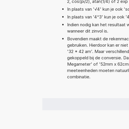
2, cos(pi/2), atan(1/4) of 2 exp
In plaats van '√4' kun je ook 'sq
In plaats van '4^3' kun je ook '
Indien nodig kan het resultaat
wanneer dit zinvol is.
Bovendien maakt de rekenmachi
gebruiken. Hierdoor kan er nie
'32 * 42 am'. Maar verschille
gekoppeld bij de conversie. Dat
Megameter' of '52mm x 62cm 
meeteenheden moeten natuurlijk
combinatie.