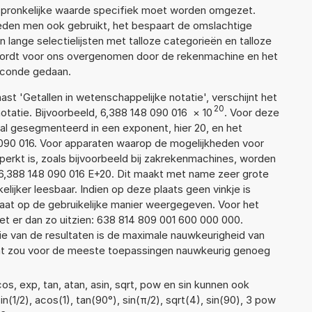
rspronkelijke waarde specifiek moet worden omgezet.
den men ook gebruikt, het bespaart de omslachtige
n lange selectielijsten met talloze categorieën en talloze
wordt voor ons overgenomen door de rekenmachine en het
econde gedaan.
aast 'Getallen in wetenschappelijke notatie', verschijnt het
20
atie. Bijvoorbeeld, 6,388 148 090 016
×
10
. Voor deze
al gesegmenteerd in een exponent, hier 20, en het
48 090 016. Voor apparaten waarop de mogelijkheden voor
erkt is, zoals bijvoorbeeld bij zakrekenmachines, worden
6,388 148 090 016 E+20. Dit maakt met name zeer grote
elijker leesbaar. Indien op deze plaats geen vinkje is
taat op de gebruikelijke manier weergegeven. Voor het
t er dan zo uitzien: 638 814 809 001 600 000 000.
ie van de resultaten is de maximale nauwkeurigheid van
Dat zou voor de meeste toepassingen nauwkeurig genoeg
s, exp, tan, atan, asin, sqrt, pow en sin kunnen ook
(1/2), acos(1), tan(90°), sin(π/2), sqrt(4), sin(90), 3 pow