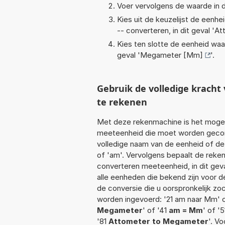
Voer vervolgens de waarde in d
Kies uit de keuzelijst de eenh
-- converteren, in dit geval '
At
Kies ten slotte de eenheid waa
geval '
Megameter [Mm]
'.
Gebruik de volledige krac
te rekenen
Met deze rekenmachine is het mogeli
meeteenheid die moet worden geconve
volledige naam van de eenheid of de
of 'am'. Vervolgens bepaalt de rek
converteren meeteenheid, in dit gev
alle eenheden die bekend zijn voor de
de conversie die u oorspronkelijk zo
worden ingevoerd: '21 am naar Mm' 
Megameter
' of '41
am = Mm
' of '
'81
Attometer to Megameter
'. V