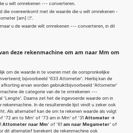
ie u wilt omrekenen --- converteren.
eid die overeenkomt met de waarde die u wilt omrekenen -
tometer [am]
'.
rnaar u de waarde wilt omrekenen --- converteren, in dit
ht van deze rekenmachine om am naar Mm om
jk om de waarde in te voeren met de oorspronkelijke
rteerd; bijvoorbeeld '633 Attometer'. Hierbij kan de
 afkorting ervan worden gebruiktbijvoorbeeld 'Attometer'
enmachine de categorie van de te omrekenen ---
al 'Lengte'. Daarna zet het de ingevoerde waarde om in
 rekenmachine. In de resulterende lijst vindt u zeker ook
cht. Als alternatief kan de om te rekenen waarde als volgt
of '72 am to Mm' of '73 am in Mm' of '31
Attometer ->
51
Attometer naar Mm
' of '61
am naar Megameter
' of
oor dit alternatief berekent de rekenmachine ook