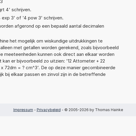
 3
rt 4' schrijven.
4 exp 3' of '4 pow 3' schrijven.
 worden afgerond op een bepaald aantal decimalen
ne het mogelijk om wiskundige uitdrukkingen te
t alleen met getallen worden gerekend, zoals bijvoorbeeld
nde meeteenheden kunnen ook direct aan elkaar worden
 kan er bijvoorbeeld zo uitzien: '12 Attometer + 22
x 72dm = ? cm^3'. De op deze manier gecombineerde
 bij elkaar passen en zinvol zijn in de betreffende
Impressum
-
Privacybeleid
- © 2005-2026 by Thomas Hainke