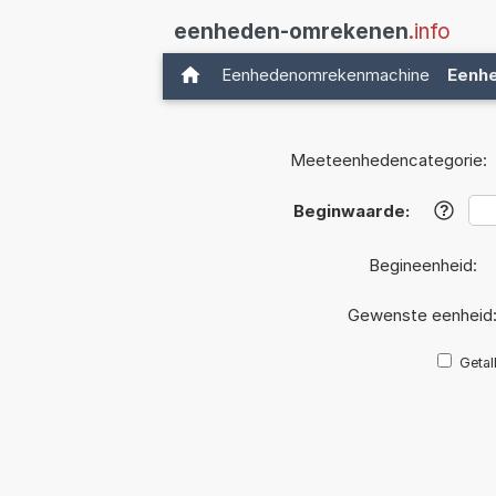
eenheden-omrekenen
.info
Eenhedenomrekenmachine
Eenh
Meeteenhedencategorie:
Beginwaarde:
?
Begineenheid:
Gewenste eenheid
Getal