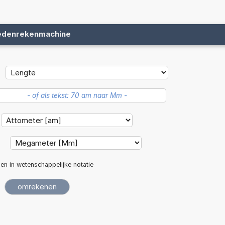
edenrekenmachine
:
len in wetenschappelijke notatie