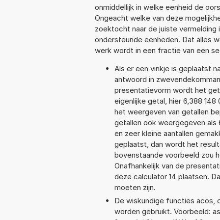
onmiddellijk in welke eenheid de oo
Ongeacht welke van deze mogelijkhe
zoektocht naar de juiste vermelding i
ondersteunde eenheden. Dat alles 
werk wordt in een fractie van een s
Als er een vinkje is geplaatst n
antwoord in zwevendekommanot
presentatievorm wordt het get
eigenlijke getal, hier 6,388 1
het weergeven van getallen bep
getallen ook weergegeven als 
en zeer kleine aantallen gemakk
geplaatst, dan wordt het resul
bovenstaande voorbeeld zou he
Onafhankelijk van de presentat
deze calculator 14 plaatsen. 
moeten zijn.
De wiskundige functies acos, co
worden gebruikt. Voorbeeld: asin