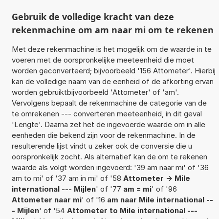
Gebruik de volledige kracht van deze
rekenmachine om am naar mi om te rekenen
Met deze rekenmachine is het mogelijk om de waarde in te
voeren met de oorspronkelijke meeteenheid die moet
worden geconverteerd; bijvoorbeeld '156 Attometer'. Hierbij
kan de volledige naam van de eenheid of de afkorting ervan
worden gebruiktbijvoorbeeld 'Attometer' of 'am'.
Vervolgens bepaalt de rekenmachine de categorie van de
te omrekenen --- converteren meeteenheid, in dit geval
'Lengte'. Daarna zet het de ingevoerde waarde om in alle
eenheden die bekend zijn voor de rekenmachine. In de
resulterende lijst vindt u zeker ook de conversie die u
oorspronkelijk zocht. Als alternatief kan de om te rekenen
waarde als volgt worden ingevoerd: '39 am naar mi' of '36
am to mi' of '37 am in mi' of '58
Attometer -> Mile
international --- Mijlen
' of '77
am = mi
' of '96
Attometer naar mi
' of '16
am naar Mile international --
- Mijlen
' of '54
Attometer to Mile international ---