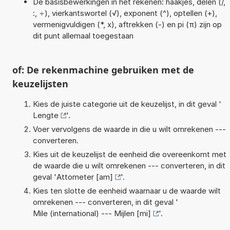
De basisbewerkingen in het rekenen: haakjes, delen (/,
:, ÷), vierkantswortel (√), exponent (^), optellen (+),
vermenigvuldigen (*, x), aftrekken (-) en pi (π) zijn op
dit punt allemaal toegestaan
of: De rekenmachine gebruiken met de
keuzelijsten
Kies de juiste categorie uit de keuzelijst, in dit geval '
Lengte
'.
Voer vervolgens de waarde in die u wilt omrekenen ---
converteren.
Kies uit de keuzelijst de eenheid die overeenkomt met
de waarde die u wilt omrekenen --- converteren, in dit
geval '
Attometer [am]
'.
Kies ten slotte de eenheid waarnaar u de waarde wilt
omrekenen --- converteren, in dit geval '
Mile (international) --- Mijlen [mi]
'.