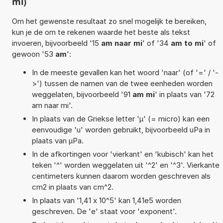
mi)
Om het gewenste resultaat zo snel mogelijk te bereiken,
kun je de om te rekenen waarde het beste als tekst
invoeren, bijvoorbeeld '15
am naar mi
' of '34
am to mi
' of
gewoon '53
am
':
In de meeste gevallen kan het woord 'naar' (of '=' / '-
>') tussen de namen van de twee eenheden worden
weggelaten, bijvoorbeeld '91
am mi
' in plaats van '72
am naar mi'.
In plaats van de Griekse letter 'µ' (= micro) kan een
eenvoudige 'u' worden gebruikt, bijvoorbeeld uPa in
plaats van µPa.
In de afkortingen voor 'vierkant' en 'kubisch' kan het
teken '^' worden weggelaten uit '^2' en '^3'. Vierkante
centimeters kunnen daarom worden geschreven als
cm2 in plaats van cm^2.
In plaats van '1,41 x 10^5' kan 1,41e5 worden
geschreven. De 'e' staat voor 'exponent'.