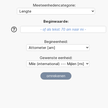
Meeteenhedencategorie:
Beginwaarde:
?
Begineenheid:
Gewenste eenheid: