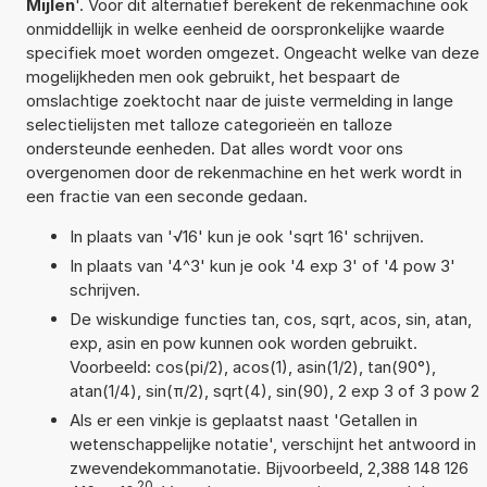
Mijlen
'. Voor dit alternatief berekent de rekenmachine ook
onmiddellijk in welke eenheid de oorspronkelijke waarde
specifiek moet worden omgezet. Ongeacht welke van deze
mogelijkheden men ook gebruikt, het bespaart de
omslachtige zoektocht naar de juiste vermelding in lange
selectielijsten met talloze categorieën en talloze
ondersteunde eenheden. Dat alles wordt voor ons
overgenomen door de rekenmachine en het werk wordt in
een fractie van een seconde gedaan.
In plaats van '√16' kun je ook 'sqrt 16' schrijven.
In plaats van '4^3' kun je ook '4 exp 3' of '4 pow 3'
schrijven.
De wiskundige functies tan, cos, sqrt, acos, sin, atan,
exp, asin en pow kunnen ook worden gebruikt.
Voorbeeld: cos(pi/2), acos(1), asin(1/2), tan(90°),
atan(1/4), sin(π/2), sqrt(4), sin(90), 2 exp 3 of 3 pow 2
Als er een vinkje is geplaatst naast 'Getallen in
wetenschappelijke notatie', verschijnt het antwoord in
zwevendekommanotatie. Bijvoorbeeld, 2,388 148 126
20