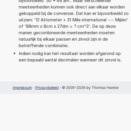
bijvoorbeeld '50 * 69 am'. Maar verschillende
meeteenheden kunnen ook direct aan elkaar worden
gekoppeld bij de conversie. Dat kan er bijvoorbeeld zo
uitzien: '12 Attometer + 31 Mile international --- Mijlen'
of '88mm x 8cm x 27dm = ? cm^3'. De op deze
manier gecombineerde meeteenheden moeten
natuurlijk bij elkaar passen en zinvol zijn in de
betreffende combinatie.
Indien nodig kan het resultaat worden afgerond op
een bepaald aantal decimalen wanneer dit zinvol is.
Impressum
-
Privacybeleid
- © 2005-2026 by Thomas Hainke