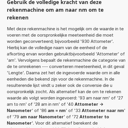
Gebruik de volledige kracht van deze
rekenmachine om am naar nm om te
rekenen
Met deze rekenmachine is het mogelijk om de waarde in te
voeren met de oorspronkelijke meeteenheid die moet
worden geconverteerd; bijvoorbeeld '930 Attometer'.
Hierbij kan de volledige naam van de eenheid of de
afkorting ervan worden gebruiktbijvoorbeeld 'Attometer' of
'am'. Vervolgens bepaalt de rekenmachine de categorie van
de te omrekenen --- converteren meeteenheid, in dit geval
'Lengte'. Daarna zet het de ingevoerde waarde om in alle
eenheden die bekend zijn voor de rekenmachine. In de
resulterende lijst vindt u zeker ook de conversie die u
oorspronkelijk zocht. Als alternatief kan de om te rekenen
waarde als volgt worden ingevoerd: '93 am naar nm' of '27
am to nm' of '28 am in nm' of '40
Attometer ->
Nanometer
' of '86
am = nm
' of '33
Attometer naar nm
'
of '79
am naar Nanometer
' of '72
Attometer to
Nanometer
'. Voor dit alternatief berekent de