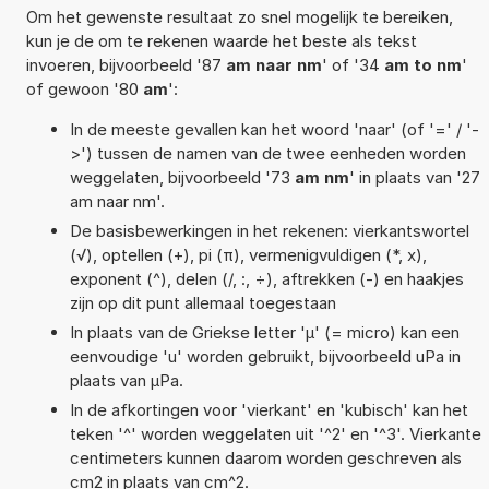
Om het gewenste resultaat zo snel mogelijk te bereiken,
kun je de om te rekenen waarde het beste als tekst
invoeren, bijvoorbeeld '87
am naar nm
' of '34
am to nm
'
of gewoon '80
am
':
In de meeste gevallen kan het woord 'naar' (of '=' / '-
>') tussen de namen van de twee eenheden worden
weggelaten, bijvoorbeeld '73
am nm
' in plaats van '27
am naar nm'.
De basisbewerkingen in het rekenen: vierkantswortel
(√), optellen (+), pi (π), vermenigvuldigen (*, x),
exponent (^), delen (/, :, ÷), aftrekken (-) en haakjes
zijn op dit punt allemaal toegestaan
In plaats van de Griekse letter 'µ' (= micro) kan een
eenvoudige 'u' worden gebruikt, bijvoorbeeld uPa in
plaats van µPa.
In de afkortingen voor 'vierkant' en 'kubisch' kan het
teken '^' worden weggelaten uit '^2' en '^3'. Vierkante
centimeters kunnen daarom worden geschreven als
cm2 in plaats van cm^2.