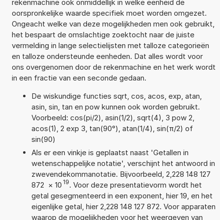
rekenmachine ook onmiddellijk in welke eenheid de
oorspronkelijke waarde specifiek moet worden omgezet.
Ongeacht welke van deze mogelijkheden men ook gebruikt,
het bespaart de omslachtige zoektocht naar de juiste
vermelding in lange selectielijsten met talloze categorieën
en talloze ondersteunde eenheden. Dat alles wordt voor
ons overgenomen door de rekenmachine en het werk wordt
in een fractie van een seconde gedaan.
De wiskundige functies sqrt, cos, acos, exp, atan,
asin, sin, tan en pow kunnen ook worden gebruikt.
Voorbeeld: cos(pi/2), asin(1/2), sqrt(4), 3 pow 2,
acos(1), 2 exp 3, tan(90°), atan(1/4), sin(π/2) of
sin(90)
Als er een vinkje is geplaatst naast 'Getallen in
wetenschappelijke notatie', verschijnt het antwoord in
zwevendekommanotatie. Bijvoorbeeld, 2,228 148 127
19
872
×
10
. Voor deze presentatievorm wordt het
getal gesegmenteerd in een exponent, hier 19, en het
eigenlijke getal, hier 2,228 148 127 872. Voor apparaten
waarop de mogelijkheden voor het weergeven van