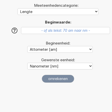
Meeteenhedencategorie:
Beginwaarde:
?
Begineenheid:
Gewenste eenheid: