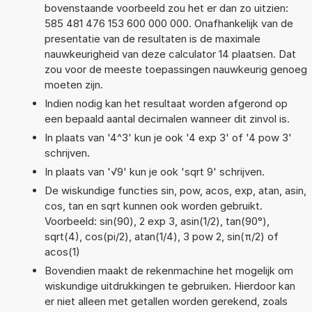
bovenstaande voorbeeld zou het er dan zo uitzien:
585 481 476 153 600 000 000. Onafhankelijk van de
presentatie van de resultaten is de maximale
nauwkeurigheid van deze calculator 14 plaatsen. Dat
zou voor de meeste toepassingen nauwkeurig genoeg
moeten zijn.
Indien nodig kan het resultaat worden afgerond op
een bepaald aantal decimalen wanneer dit zinvol is.
In plaats van '4^3' kun je ook '4 exp 3' of '4 pow 3'
schrijven.
In plaats van '√9' kun je ook 'sqrt 9' schrijven.
De wiskundige functies sin, pow, acos, exp, atan, asin,
cos, tan en sqrt kunnen ook worden gebruikt.
Voorbeeld: sin(90), 2 exp 3, asin(1/2), tan(90°),
sqrt(4), cos(pi/2), atan(1/4), 3 pow 2, sin(π/2) of
acos(1)
Bovendien maakt de rekenmachine het mogelijk om
wiskundige uitdrukkingen te gebruiken. Hierdoor kan
er niet alleen met getallen worden gerekend, zoals