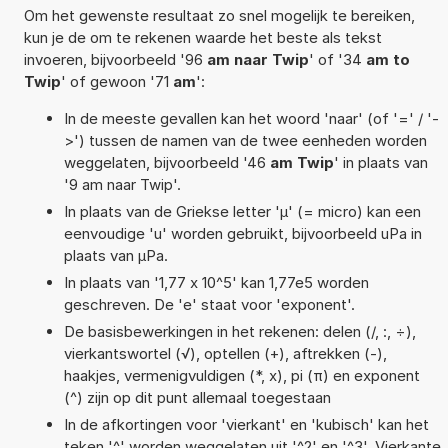
Om het gewenste resultaat zo snel mogelijk te bereiken,
kun je de om te rekenen waarde het beste als tekst
invoeren, bijvoorbeeld '96
am naar Twip
' of '34
am to
Twip
' of gewoon '71
am
':
In de meeste gevallen kan het woord 'naar' (of '=' / '-
>') tussen de namen van de twee eenheden worden
weggelaten, bijvoorbeeld '46
am Twip
' in plaats van
'9 am naar Twip'.
In plaats van de Griekse letter 'µ' (= micro) kan een
eenvoudige 'u' worden gebruikt, bijvoorbeeld uPa in
plaats van µPa.
In plaats van '1,77 x 10^5' kan 1,77e5 worden
geschreven. De 'e' staat voor 'exponent'.
De basisbewerkingen in het rekenen: delen (/, :, ÷),
vierkantswortel (√), optellen (+), aftrekken (-),
haakjes, vermenigvuldigen (*, x), pi (π) en exponent
(^) zijn op dit punt allemaal toegestaan
In de afkortingen voor 'vierkant' en 'kubisch' kan het
teken '^' worden weggelaten uit '^2' en '^3'. Vierkante