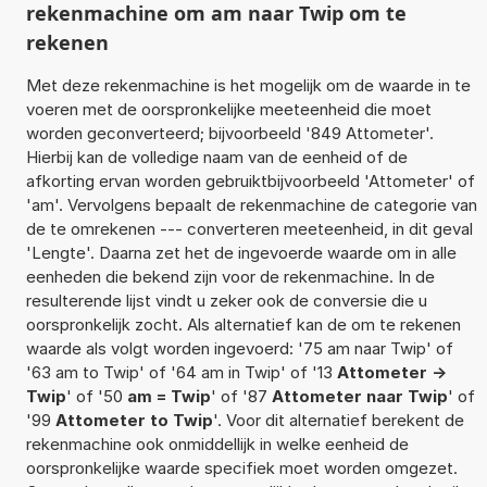
rekenmachine om am naar Twip om te
rekenen
Met deze rekenmachine is het mogelijk om de waarde in te
voeren met de oorspronkelijke meeteenheid die moet
worden geconverteerd; bijvoorbeeld '849 Attometer'.
Hierbij kan de volledige naam van de eenheid of de
afkorting ervan worden gebruiktbijvoorbeeld 'Attometer' of
'am'. Vervolgens bepaalt de rekenmachine de categorie van
de te omrekenen --- converteren meeteenheid, in dit geval
'Lengte'. Daarna zet het de ingevoerde waarde om in alle
eenheden die bekend zijn voor de rekenmachine. In de
resulterende lijst vindt u zeker ook de conversie die u
oorspronkelijk zocht. Als alternatief kan de om te rekenen
waarde als volgt worden ingevoerd: '75 am naar Twip' of
'63 am to Twip' of '64 am in Twip' of '13
Attometer ->
Twip
' of '50
am = Twip
' of '87
Attometer naar Twip
' of
'99
Attometer to Twip
'. Voor dit alternatief berekent de
rekenmachine ook onmiddellijk in welke eenheid de
oorspronkelijke waarde specifiek moet worden omgezet.