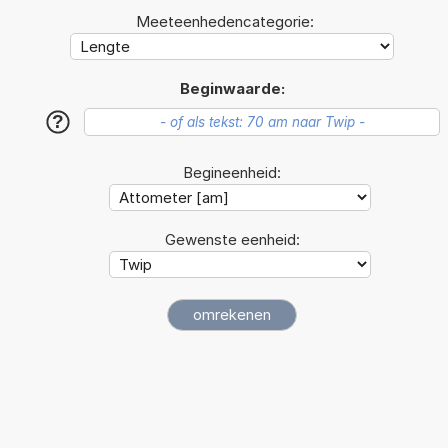
Meeteenhedencategorie:
Beginwaarde:
?
Begineenheid:
Gewenste eenheid: