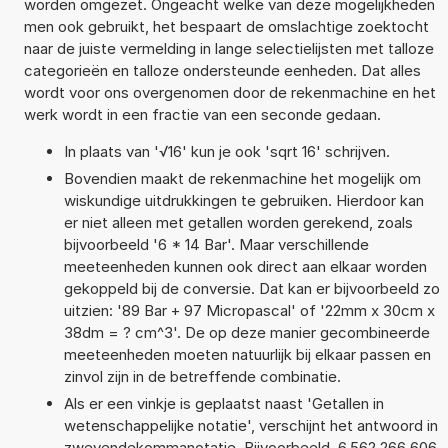
worden omgezet. Ongeacht welke van deze mogelijkheden
men ook gebruikt, het bespaart de omslachtige zoektocht
naar de juiste vermelding in lange selectielijsten met talloze
categorieën en talloze ondersteunde eenheden. Dat alles
wordt voor ons overgenomen door de rekenmachine en het
werk wordt in een fractie van een seconde gedaan.
In plaats van '√16' kun je ook 'sqrt 16' schrijven.
Bovendien maakt de rekenmachine het mogelijk om
wiskundige uitdrukkingen te gebruiken. Hierdoor kan
er niet alleen met getallen worden gerekend, zoals
bijvoorbeeld '6 * 14 Bar'. Maar verschillende
meeteenheden kunnen ook direct aan elkaar worden
gekoppeld bij de conversie. Dat kan er bijvoorbeeld zo
uitzien: '89 Bar + 97 Micropascal' of '22mm x 30cm x
38dm = ? cm^3'. De op deze manier gecombineerde
meeteenheden moeten natuurlijk bij elkaar passen en
zinvol zijn in de betreffende combinatie.
Als er een vinkje is geplaatst naast 'Getallen in
wetenschappelijke notatie', verschijnt het antwoord in
zwevendekommanotatie. Bijvoorbeeld, 6,562 266 606