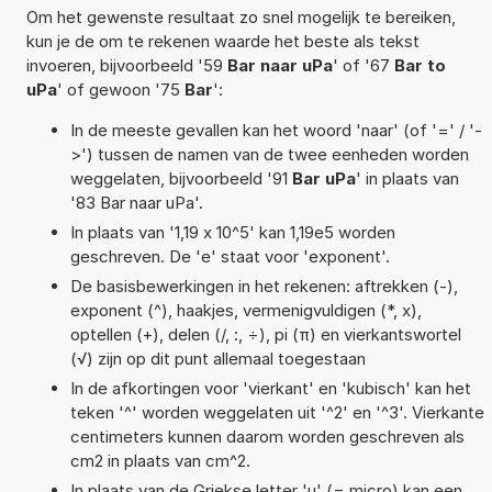
Om het gewenste resultaat zo snel mogelijk te bereiken,
kun je de om te rekenen waarde het beste als tekst
invoeren, bijvoorbeeld '59
Bar naar uPa
' of '67
Bar to
uPa
' of gewoon '75
Bar
':
In de meeste gevallen kan het woord 'naar' (of '=' / '-
>') tussen de namen van de twee eenheden worden
weggelaten, bijvoorbeeld '91
Bar uPa
' in plaats van
'83 Bar naar uPa'.
In plaats van '1,19 x 10^5' kan 1,19e5 worden
geschreven. De 'e' staat voor 'exponent'.
De basisbewerkingen in het rekenen: aftrekken (-),
exponent (^), haakjes, vermenigvuldigen (*, x),
optellen (+), delen (/, :, ÷), pi (π) en vierkantswortel
(√) zijn op dit punt allemaal toegestaan
In de afkortingen voor 'vierkant' en 'kubisch' kan het
teken '^' worden weggelaten uit '^2' en '^3'. Vierkante
centimeters kunnen daarom worden geschreven als
cm2 in plaats van cm^2.
In plaats van de Griekse letter 'µ' (= micro) kan een