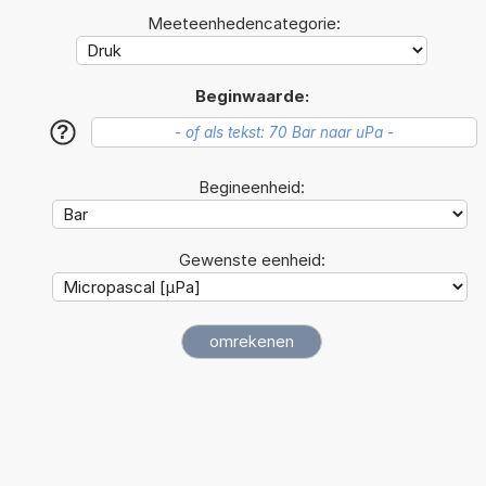
Meeteenhedencategorie:
Beginwaarde:
?
Begineenheid:
Gewenste eenheid: