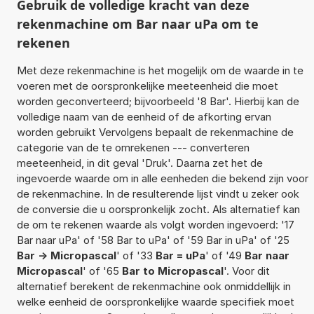
Gebruik de volledige kracht van deze
rekenmachine om Bar naar uPa om te
rekenen
Met deze rekenmachine is het mogelijk om de waarde in te
voeren met de oorspronkelijke meeteenheid die moet
worden geconverteerd; bijvoorbeeld '8 Bar'. Hierbij kan de
volledige naam van de eenheid of de afkorting ervan
worden gebruikt Vervolgens bepaalt de rekenmachine de
categorie van de te omrekenen --- converteren
meeteenheid, in dit geval 'Druk'. Daarna zet het de
ingevoerde waarde om in alle eenheden die bekend zijn voor
de rekenmachine. In de resulterende lijst vindt u zeker ook
de conversie die u oorspronkelijk zocht. Als alternatief kan
de om te rekenen waarde als volgt worden ingevoerd: '17
Bar naar uPa' of '58 Bar to uPa' of '59 Bar in uPa' of '25
Bar -> Micropascal
' of '33
Bar = uPa
' of '49
Bar naar
Micropascal
' of '65
Bar to Micropascal
'. Voor dit
alternatief berekent de rekenmachine ook onmiddellijk in
welke eenheid de oorspronkelijke waarde specifiek moet