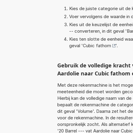
Kies de juiste categorie uit de k
Voer vervolgens de waarde in d
Kies uit de keuzelijst de eenh
-- converteren, in dit geval '
Bar
Kies ten slotte de eenheid waa
geval '
Cubic fathom
'.
Gebruik de volledige kracht
Aardolie naar Cubic fathom
Met deze rekenmachine is het mogeli
meeteenheid die moet worden geconve
Hierbij kan de volledige naam van de
bepaalt de rekenmachine de categor
dit geval 'Volume'. Daarna zet het d
voor de rekenmachine. In de resultere
oorspronkelijk zocht. Als alternatie
'20 Barrel --- vat Aardolie naar Cubi