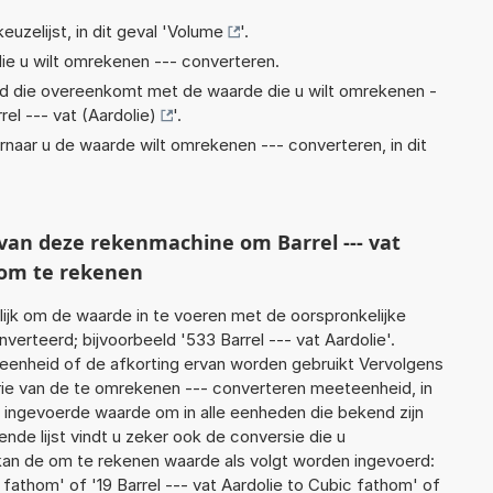
euzelijst, in dit geval '
Volume
'.
ie u wilt omrekenen --- converteren.
eid die overeenkomt met de waarde die u wilt omrekenen -
rel --- vat (Aardolie)
'.
rnaar u de waarde wilt omrekenen --- converteren, in dit
 van deze rekenmachine om Barrel --- vat
 om te rekenen
jk om de waarde in te voeren met de oorspronkelijke
rteerd; bijvoorbeeld '533 Barrel --- vat Aardolie'.
 eenheid of de afkorting ervan worden gebruikt Vervolgens
ie van de te omrekenen --- converteren meeteenheid, in
e ingevoerde waarde om in alle eenheden die bekend zijn
nde lijst vindt u zeker ook de conversie die u
f kan de om te rekenen waarde als volgt worden ingevoerd:
c fathom' of '19 Barrel --- vat Aardolie to Cubic fathom' of