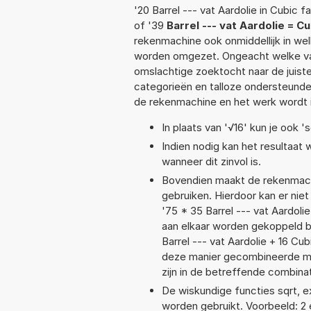
'20 Barrel --- vat Aardolie in Cubic 
of '39
Barrel --- vat Aardolie = C
rekenmachine ook onmiddellijk in we
worden omgezet. Ongeacht welke va
omslachtige zoektocht naar de juiste 
categorieën en talloze ondersteund
de rekenmachine en het werk wordt 
In plaats van '√16' kun je ook 's
Indien nodig kan het resultaat
wanneer dit zinvol is.
Bovendien maakt de rekenmachi
gebruiken. Hierdoor kan er nie
'75 * 35 Barrel --- vat Aardol
aan elkaar worden gekoppeld bij
Barrel --- vat Aardolie + 16 
deze manier gecombineerde mee
zijn in de betreffende combinat
De wiskundige functies sqrt, ex
worden gebruikt. Voorbeeld: 2 ex