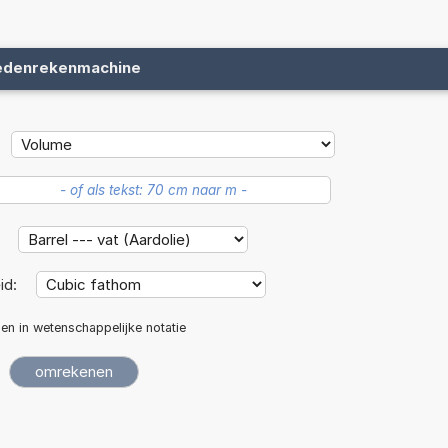
edenrekenmachine
:
id:
len in wetenschappelijke notatie