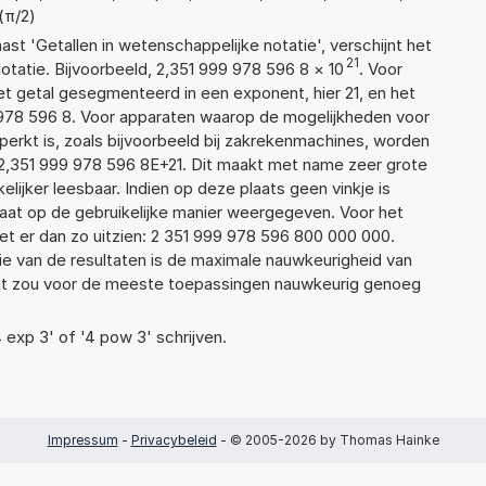
(π/2)
aast 'Getallen in wetenschappelijke notatie', verschijnt het
21
atie. Bijvoorbeeld, 2,351 999 978 596 8
×
10
. Voor
t getal gesegmenteerd in een exponent, hier 21, en het
99 978 596 8. Voor apparaten waarop de mogelijkheden voor
erkt is, zoals bijvoorbeeld bij zakrekenmachines, worden
2,351 999 978 596 8E+21. Dit maakt met name zeer grote
elijker leesbaar. Indien op deze plaats geen vinkje is
taat op de gebruikelijke manier weergegeven. Voor het
t er dan zo uitzien: 2 351 999 978 596 800 000 000.
ie van de resultaten is de maximale nauwkeurigheid van
Dat zou voor de meeste toepassingen nauwkeurig genoeg
4 exp 3' of '4 pow 3' schrijven.
Impressum
-
Privacybeleid
- © 2005-2026 by Thomas Hainke