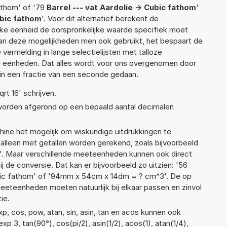
fathom' of '79
Barrel --- vat Aardolie -> Cubic fathom
'
ubic fathom
'. Voor dit alternatief berekent de
lke eenheid de oorspronkelijke waarde specifiek moet
n deze mogelijkheden men ook gebruikt, het bespaart de
vermelding in lange selectielijsten met talloze
e eenheden. Dat alles wordt voor ons overgenomen door
in een fractie van een seconde gedaan.
qrt 16' schrijven.
 worden afgerond op een bepaald aantal decimalen
ne het mogelijk om wiskundige uitdrukkingen te
t alleen met getallen worden gerekend, zoals bijvoorbeeld
ie'. Maar verschillende meeteenheden kunnen ook direct
 de conversie. Dat kan er bijvoorbeeld zo uitzien: '56
Cubic fathom' of '94mm x 54cm x 14dm = ? cm^3'. De op
teenheden moeten natuurlijk bij elkaar passen en zinvol
ie.
p, cos, pow, atan, sin, asin, tan en acos kunnen ook
p 3, tan(90°), cos(pi/2), asin(1/2), acos(1), atan(1/4),