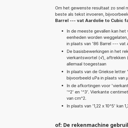
Om het gewenste resultaat zo snel m
beste als tekst invoeren, bijvoorbee
Barrel --- vat Aardolie to Cubic 
In de meeste gevallen kan het 
eenheden worden weggelaten, 
in plaats van '86 Barrel --- vat
De basisbewerkingen in het reke
vierkantswortel (√), aftrekken (
allemaal toegestaan
In plaats van de Griekse letter
bijvoorbeeld uPa in plaats van 
In de afkortingen voor 'vierkan
'^2' en '^3'. Vierkante centim
van cm^2.
In plaats van '1,22 x 10^5' kan
of: De rekenmachine gebrui