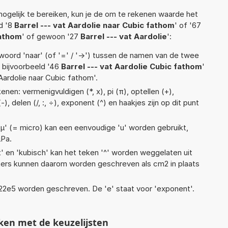
ogelijk te bereiken, kun je de om te rekenen waarde het
ld '8
Barrel --- vat Aardolie naar Cubic fathom
' of '67
fathom
' of gewoon '27
Barrel --- vat Aardolie
':
woord 'naar' (of '=' / '->') tussen de namen van de twee
bijvoorbeeld '46
Barrel --- vat Aardolie Cubic fathom
'
 Aardolie naar Cubic fathom'.
nen: vermenigvuldigen (*, x), pi (π), optellen (+),
-), delen (/, :, ÷), exponent (^) en haakjes zijn op dit punt
 'µ' (= micro) kan een eenvoudige 'u' worden gebruikt,
µPa.
t' en 'kubisch' kan het teken '^' worden weggelaten uit
eters kunnen daarom worden geschreven als cm2 in plaats
 1,22e5 worden geschreven. De 'e' staat voor 'exponent'.
ken met de keuzelijsten