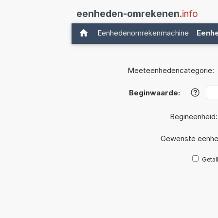
eenheden-omrekenen
.info
Eenhedenomrekenmachine
Eenh
Meeteenhedencategorie:
Beginwaarde:
?
Begineenheid
Gewenste eenhe
Getal