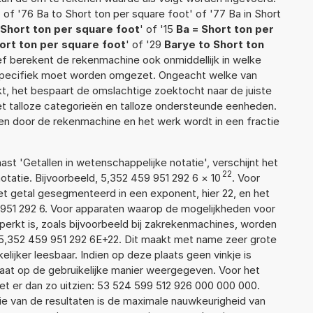
 of '76 Ba to Short ton per square foot' of '77 Ba in Short
 Short ton per square foot
' of '15
Ba = Short ton per
ort ton per square foot
' of '29
Barye to Short ton
tief berekent de rekenmachine ook onmiddellijk in welke
 specifiek moet worden omgezet. Ongeacht welke van
, het bespaart de omslachtige zoektocht naar de juiste
met talloze categorieën en talloze ondersteunde eenheden.
n door de rekenmachine en het werk wordt in een fractie
aast 'Getallen in wetenschappelijke notatie', verschijnt het
22
atie. Bijvoorbeeld, 5,352 459 951 292 6
×
10
. Voor
t getal gesegmenteerd in een exponent, hier 22, en het
59 951 292 6. Voor apparaten waarop de mogelijkheden voor
erkt is, zoals bijvoorbeeld bij zakrekenmachines, worden
5,352 459 951 292 6E+22. Dit maakt met name zeer grote
elijker leesbaar. Indien op deze plaats geen vinkje is
taat op de gebruikelijke manier weergegeven. Voor het
t er dan zo uitzien: 53 524 599 512 926 000 000 000.
ie van de resultaten is de maximale nauwkeurigheid van