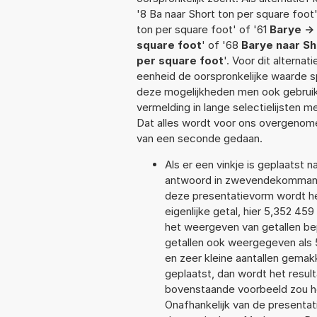
'8 Ba naar Short ton per square foot'
ton per square foot' of '61
Barye ->
square foot
' of '68
Barye naar Sh
per square foot
'. Voor dit alterna
eenheid de oorspronkelijke waarde
deze mogelijkheden men ook gebruikt
vermelding in lange selectielijsten 
Dat alles wordt voor ons overgenome
van een seconde gedaan.
Als er een vinkje is geplaatst n
antwoord in zwevendekommanot
deze presentatievorm wordt he
eigenlijke getal, hier 5,352 4
het weergeven van getallen bep
getallen ook weergegeven als 
en zeer kleine aantallen gemakk
geplaatst, dan wordt het resul
bovenstaande voorbeeld zou he
Onafhankelijk van de presentat