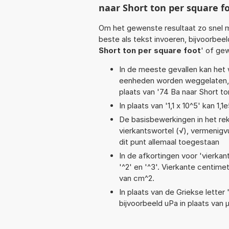
naar Short ton per square fo
Om het gewenste resultaat zo snel m
beste als tekst invoeren, bijvoorbeel
Short ton per square foot
' of ge
In de meeste gevallen kan het 
eenheden worden weggelaten, 
plaats van '74 Ba naar Short to
In plaats van '1,1 x 10^5' kan 
De basisbewerkingen in het reke
vierkantswortel (√), vermenigvul
dit punt allemaal toegestaan
In de afkortingen voor 'vierkan
'^2' en '^3'. Vierkante centim
van cm^2.
In plaats van de Griekse letter
bijvoorbeeld uPa in plaats van 