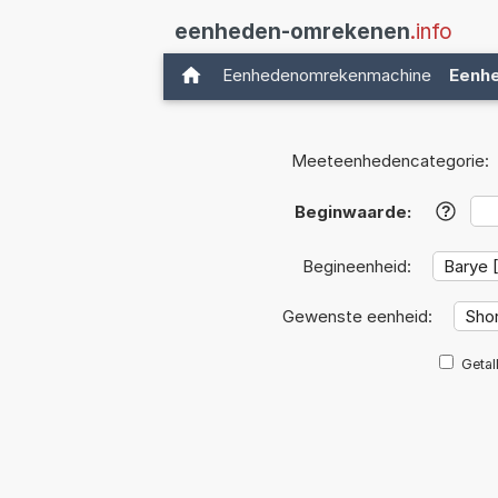
eenheden-omrekenen
.info
Eenhedenomrekenmachine
Eenh
Meeteenhedencategorie:
Beginwaarde:
?
Begineenheid:
Gewenste eenheid:
Getal