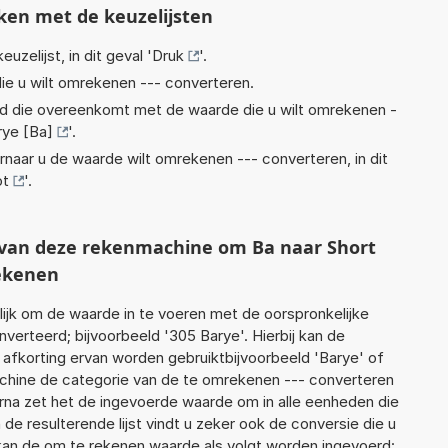
ken met de keuzelijsten
euzelijst, in dit geval '
Druk
'.
ie u wilt omrekenen --- converteren.
eid die overeenkomt met de waarde die u wilt omrekenen -
rye [Ba]
'.
rnaar u de waarde wilt omrekenen --- converteren, in dit
ot
'.
t van deze rekenmachine om Ba naar Short
rekenen
jk om de waarde in te voeren met de oorspronkelijke
rteerd; bijvoorbeeld '305 Barye'. Hierbij kan de
 afkorting ervan worden gebruiktbijvoorbeeld 'Barye' of
achine de categorie van de te omrekenen --- converteren
arna zet het de ingevoerde waarde om in alle eenheden die
de resulterende lijst vindt u zeker ook de conversie die u
f kan de om te rekenen waarde als volgt worden ingevoerd: