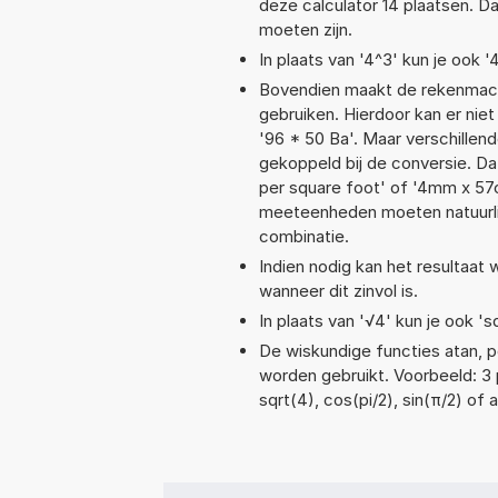
deze calculator 14 plaatsen. 
moeten zijn.
In plaats van '4^3' kun je ook '
Bovendien maakt de rekenmachi
gebruiken. Hierdoor kan er nie
'96 * 50 Ba'. Maar verschille
gekoppeld bij de conversie. Dat
per square foot' of '4mm x 5
meeteenheden moeten natuurlijk
combinatie.
Indien nodig kan het resultaat
wanneer dit zinvol is.
In plaats van '√4' kun je ook 'sq
De wiskundige functies atan, po
worden gebruikt. Voorbeeld: 3 p
sqrt(4), cos(pi/2), sin(π/2) of 