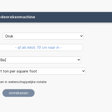
edenrekenmachine
len in wetenschappelijke notatie