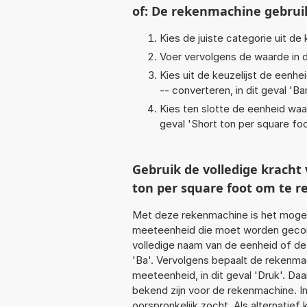
of: De rekenmachine gebrui
Kies de juiste categorie uit de k
Voer vervolgens de waarde in d
Kies uit de keuzelijst de eenh
-- converteren, in dit geval '
Ba
Kies ten slotte de eenheid waa
geval '
Short ton per square fo
Gebruik de volledige krach
ton per square foot om te 
Met deze rekenmachine is het mogeli
meeteenheid die moet worden geconve
volledige naam van de eenheid of de
'Ba'. Vervolgens bepaalt de rekenm
meeteenheid, in dit geval 'Druk'. Da
bekend zijn voor de rekenmachine. In 
oorspronkelijk zocht. Als alternatie