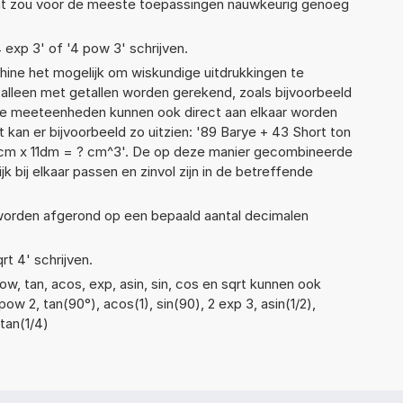
Dat zou voor de meeste toepassingen nauwkeurig genoeg
4 exp 3' of '4 pow 3' schrijven.
ne het mogelijk om wiskundige uitdrukkingen te
t alleen met getallen worden gerekend, zoals bijvoorbeeld
nde meeteenheden kunnen ook direct aan elkaar worden
 kan er bijvoorbeeld zo uitzien: '89 Barye + 43 Short ton
7cm x 11dm = ? cm^3'. De op deze manier gecombineerde
 bij elkaar passen en zinvol zijn in de betreffende
 worden afgerond op een bepaald aantal decimalen
rt 4' schrijven.
w, tan, acos, exp, asin, sin, cos en sqrt kunnen ook
ow 2, tan(90°), acos(1), sin(90), 2 exp 3, asin(1/2),
atan(1/4)