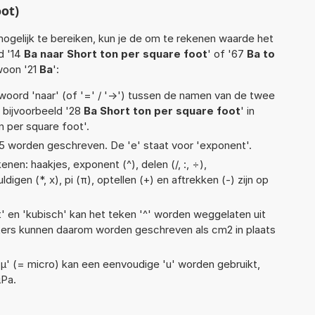
ot)
ogelijk te bereiken, kun je de om te rekenen waarde het
d '14
Ba naar Short ton per square foot
' of '67
Ba to
woon '21
Ba
':
woord 'naar' (of '=' / '->') tussen de namen van de twee
bijvoorbeeld '28
Ba Short ton per square foot
' in
n per square foot'.
1,1e5 worden geschreven. De 'e' staat voor 'exponent'.
nen: haakjes, exponent (^), delen (/, :, ÷),
digen (*, x), pi (π), optellen (+) en aftrekken (-) zijn op
t' en 'kubisch' kan het teken '^' worden weggelaten uit
eters kunnen daarom worden geschreven als cm2 in plaats
 'µ' (= micro) kan een eenvoudige 'u' worden gebruikt,
µPa.