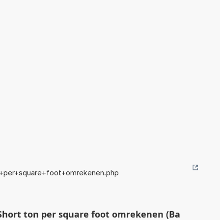
n+per+square+foot+omrekenen.php
hort ton per square foot omrekenen (Ba