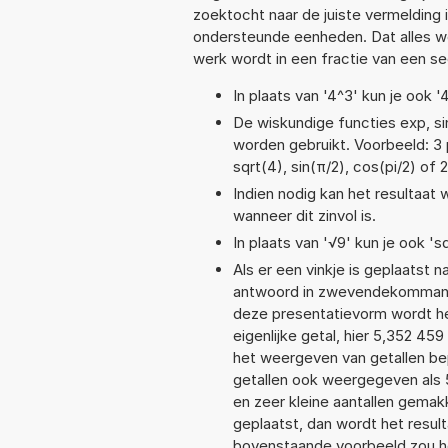
zoektocht naar de juiste vermelding i
ondersteunde eenheden. Dat alles 
werk wordt in een fractie van een s
In plaats van '4^3' kun je ook '
De wiskundige functies exp, sin
worden gebruikt. Voorbeeld: 3 po
sqrt(4), sin(π/2), cos(pi/2) of 
Indien nodig kan het resultaat
wanneer dit zinvol is.
In plaats van '√9' kun je ook 'sq
Als er een vinkje is geplaatst n
antwoord in zwevendekommanot
deze presentatievorm wordt he
eigenlijke getal, hier 5,352 4
het weergeven van getallen bep
getallen ook weergegeven als 
en zeer kleine aantallen gemakk
geplaatst, dan wordt het resul
bovenstaande voorbeeld zou he