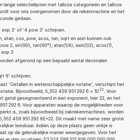
n lange selectielijsten met talloze categorieën en talloze
wordt voor ons overgenomen door de rekenmachine en het
econde gedaan.
4 exp 3' of '4 pow 3' schrijven.
, atan, cos, pow, acos, tan, sqrt en asin kunnen ook
w 2, sin(90), tan(90°), atan(1/4), asin(1/2), acos(1),
2 exp 3
 worden afgerond op een bepaald aantal decimalen
rt 9' schrijven.
aast 'Getallen in wetenschappelijke notatie', verschijnt het
22
atie. Bijvoorbeeld, 5,352 459 951 292 6
×
10
. Voor
t getal gesegmenteerd in een exponent, hier 22, en het
59 951 292 6. Voor apparaten waarop de mogelijkheden voor
erkt is, zoals bijvoorbeeld bij zakrekenmachines, worden
5,352 459 951 292 6E+22. Dit maakt met name zeer grote
elijker leesbaar. Indien op deze plaats geen vinkje is
taat op de gebruikelijke manier weergegeven. Voor het
t er dan zo uitzien: 53 524 599 512 926 000 000 000.