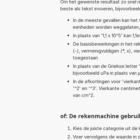
Om het gewenste resultaat zo snel m
beste als tekst invoeren, bijvoorbeel
In de meeste gevallen kan het 
eenheden worden weggelaten, 
In plaats van '1,1 x 10^5' kan 
De basisbewerkingen in het reken
(-), vermenigvuldigen (*, x), vi
toegestaan
In plaats van de Griekse letter
bijvoorbeeld uPa in plaats van 
In de afkortingen voor 'vierkan
'^2' en '^3'. Vierkante centim
van cm^2.
of: De rekenmachine gebrui
Kies de juiste categorie uit de k
Voer vervolgens de waarde in d