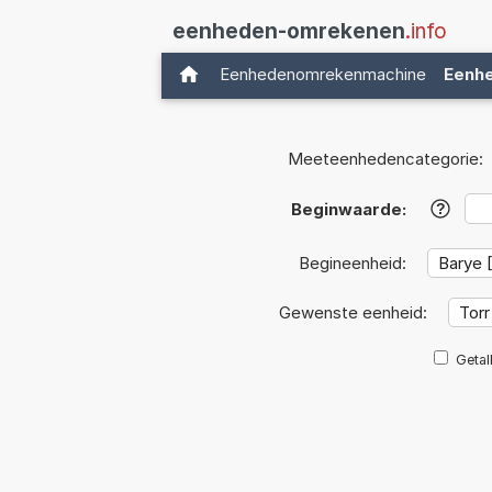
eenheden-omrekenen
.info
Eenhedenomrekenmachine
Eenh
Meeteenhedencategorie:
Beginwaarde:
?
Begineenheid:
Gewenste eenheid:
Getal