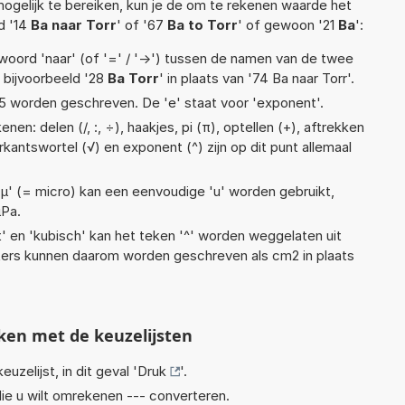
ogelijk te bereiken, kun je de om te rekenen waarde het
d '14
Ba naar Torr
' of '67
Ba to Torr
' of gewoon '21
Ba
':
woord 'naar' (of '=' / '->') tussen de namen van de twee
bijvoorbeeld '28
Ba Torr
' in plaats van '74 Ba naar Torr'.
1,1e5 worden geschreven. De 'e' staat voor 'exponent'.
en: delen (/, :, ÷), haakjes, pi (π), optellen (+), aftrekken
erkantswortel (√) en exponent (^) zijn op dit punt allemaal
 'µ' (= micro) kan een eenvoudige 'u' worden gebruikt,
µPa.
t' en 'kubisch' kan het teken '^' worden weggelaten uit
eters kunnen daarom worden geschreven als cm2 in plaats
ken met de keuzelijsten
euzelijst, in dit geval '
Druk
'.
ie u wilt omrekenen --- converteren.