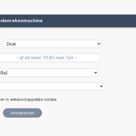
edenrekenmachine
len in wetenschappelijke notatie