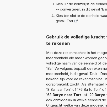
Kies uit de keuzelijst de eenh
-- converteren, in dit geval '
Ba
Kies ten slotte de eenheid waa
geval '
Torr
'.
Gebruik de volledige krach
te rekenen
Met deze rekenmachine is het mogeli
meeteenheid die moet worden geconve
volledige naam van de eenheid of de
'Ba'. Vervolgens bepaalt de rekenm
meeteenheid, in dit geval 'Druk'. Da
bekend zijn voor de rekenmachine. In 
oorspronkelijk zocht. Als alternatie
'8 Ba naar Torr' of '76 Ba to Torr' of
'68
Barye naar Torr
' of '29
Barye 
ook onmiddellijk in welke eenheid d
Ongeacht welke van deze mogelijkhe