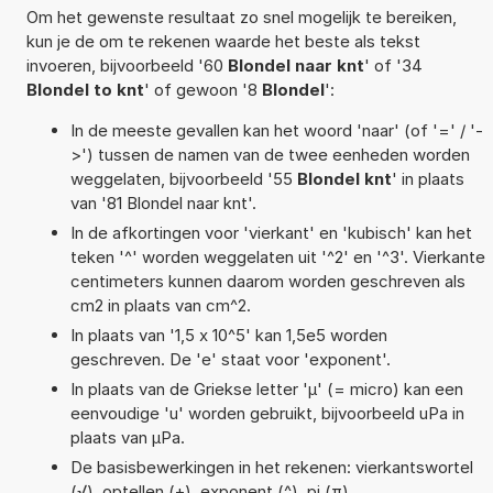
Om het gewenste resultaat zo snel mogelijk te bereiken,
kun je de om te rekenen waarde het beste als tekst
invoeren, bijvoorbeeld '60
Blondel naar knt
' of '34
Blondel to knt
' of gewoon '8
Blondel
':
In de meeste gevallen kan het woord 'naar' (of '=' / '-
>') tussen de namen van de twee eenheden worden
weggelaten, bijvoorbeeld '55
Blondel knt
' in plaats
van '81 Blondel naar knt'.
In de afkortingen voor 'vierkant' en 'kubisch' kan het
teken '^' worden weggelaten uit '^2' en '^3'. Vierkante
centimeters kunnen daarom worden geschreven als
cm2 in plaats van cm^2.
In plaats van '1,5 x 10^5' kan 1,5e5 worden
geschreven. De 'e' staat voor 'exponent'.
In plaats van de Griekse letter 'µ' (= micro) kan een
eenvoudige 'u' worden gebruikt, bijvoorbeeld uPa in
plaats van µPa.
De basisbewerkingen in het rekenen: vierkantswortel
(√), optellen (+), exponent (^), pi (π),