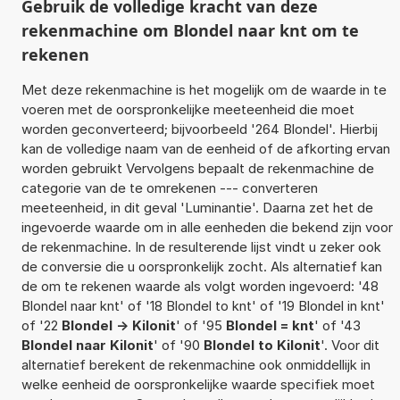
Gebruik de volledige kracht van deze
rekenmachine om Blondel naar knt om te
rekenen
Met deze rekenmachine is het mogelijk om de waarde in te
voeren met de oorspronkelijke meeteenheid die moet
worden geconverteerd; bijvoorbeeld '264 Blondel'. Hierbij
kan de volledige naam van de eenheid of de afkorting ervan
worden gebruikt Vervolgens bepaalt de rekenmachine de
categorie van de te omrekenen --- converteren
meeteenheid, in dit geval 'Luminantie'. Daarna zet het de
ingevoerde waarde om in alle eenheden die bekend zijn voor
de rekenmachine. In de resulterende lijst vindt u zeker ook
de conversie die u oorspronkelijk zocht. Als alternatief kan
de om te rekenen waarde als volgt worden ingevoerd: '48
Blondel naar knt' of '18 Blondel to knt' of '19 Blondel in knt'
of '22
Blondel -> Kilonit
' of '95
Blondel = knt
' of '43
Blondel naar Kilonit
' of '90
Blondel to Kilonit
'. Voor dit
alternatief berekent de rekenmachine ook onmiddellijk in
welke eenheid de oorspronkelijke waarde specifiek moet