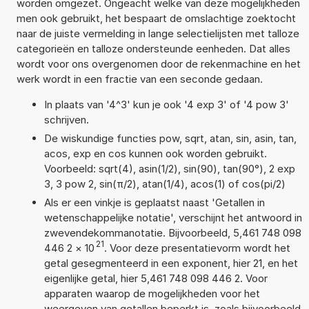
worden omgezet. Ongeacht welke van deze mogelijkheden
men ook gebruikt, het bespaart de omslachtige zoektocht
naar de juiste vermelding in lange selectielijsten met talloze
categorieën en talloze ondersteunde eenheden. Dat alles
wordt voor ons overgenomen door de rekenmachine en het
werk wordt in een fractie van een seconde gedaan.
In plaats van '4^3' kun je ook '4 exp 3' of '4 pow 3'
schrijven.
De wiskundige functies pow, sqrt, atan, sin, asin, tan,
acos, exp en cos kunnen ook worden gebruikt.
Voorbeeld: sqrt(4), asin(1/2), sin(90), tan(90°), 2 exp
3, 3 pow 2, sin(π/2), atan(1/4), acos(1) of cos(pi/2)
Als er een vinkje is geplaatst naast 'Getallen in
wetenschappelijke notatie', verschijnt het antwoord in
zwevendekommanotatie. Bijvoorbeeld, 5,461 748 098
21
446 2
×
10
. Voor deze presentatievorm wordt het
getal gesegmenteerd in een exponent, hier 21, en het
eigenlijke getal, hier 5,461 748 098 446 2. Voor
apparaten waarop de mogelijkheden voor het
weergeven van getallen beperkt is, zoals bijvoorbeeld