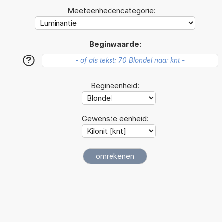
Meeteenhedencategorie:
Beginwaarde:
?
Begineenheid:
Gewenste eenheid: