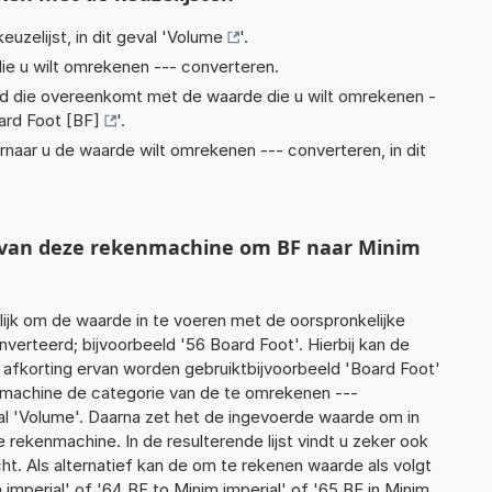
euzelijst, in dit geval '
Volume
'.
ie u wilt omrekenen --- converteren.
eid die overeenkomt met de waarde die u wilt omrekenen -
ard Foot [BF]
'.
rnaar u de waarde wilt omrekenen --- converteren, in dit
t van deze rekenmachine om BF naar Minim
jk om de waarde in te voeren met de oorspronkelijke
rteerd; bijvoorbeeld '56 Board Foot'. Hierbij kan de
 afkorting ervan worden gebruiktbijvoorbeeld 'Board Foot'
nmachine de categorie van de te omrekenen ---
al 'Volume'. Daarna zet het de ingevoerde waarde om in
 rekenmachine. In de resulterende lijst vindt u zeker ook
cht. Als alternatief kan de om te rekenen waarde als volgt
imperial' of '64 BF to Minim imperial' of '65 BF in Minim