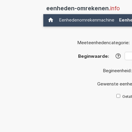
eenheden-omrekenen
.info
Eenhedenomrekenmachine
Eenh
Meeteenhedencategorie:
Beginwaarde:
?
Begineenheid
Gewenste eenhe
Getal