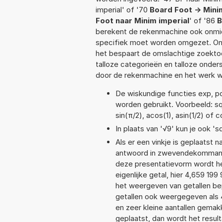
imperial' of '70
Board Foot -> Mini
Foot naar Minim imperial
' of '86
B
berekent de rekenmachine ook onmidd
specifiek moet worden omgezet. On
het bespaart de omslachtige zoektoch
talloze categorieën en talloze ond
door de rekenmachine en het werk w
De wiskundige functies exp, pow
worden gebruikt. Voorbeeld: sqr
sin(π/2), acos(1), asin(1/2) of c
In plaats van '√9' kun je ook 'sq
Als er een vinkje is geplaatst n
antwoord in zwevendekommanot
deze presentatievorm wordt he
eigenlijke getal, hier 4,659 1
het weergeven van getallen bep
getallen ook weergegeven als 
en zeer kleine aantallen gemakk
geplaatst, dan wordt het resul