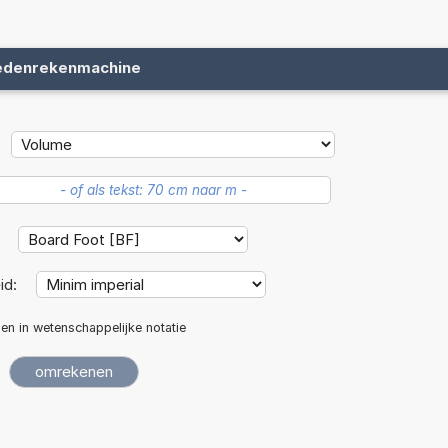
edenrekenmachine
:
id:
len in wetenschappelijke notatie