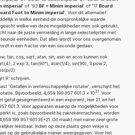
m imperial
' of '93
BF = Minim imperial
' of '17
Board
oard Foot to Minim imperial
'. Voor dit alternatief
ellijk in welke eenheid de oorspronkelijke waarde
geacht welke van deze mogelijkheden men ook gebruikt,
t naar de juiste vermelding in lange selectielijsten met
ersteunde eenheden. Dat alles wordt voor ons overgenomen
ordt in een fractie van een seconde gedaan.
, tan, cos, sqrt, atan, sin, asin en acos kunnen ook
t(4), 2 exp 3, tan(90°), atan(1/4), sin(90), 3 pow 2,
os(pi/2)
rt 9' schrijven.
aast 'Getallen in wetenschappelijke notatie', verschijnt het
21
atie. Bijvoorbeeld, 4,659 199 957 601 3
×
10
. Voor
t getal gesegmenteerd in een exponent, hier 21, en het
99 957 601 3. Voor apparaten waarop de mogelijkheden voor
erkt is, zoals bijvoorbeeld bij zakrekenmachines, worden
4,659 199 957 601 3E+21. Dit maakt met name zeer grote
elijker leesbaar. Indien op deze plaats geen vinkje is
taat op de gebruikelijke manier weergegeven. Voor het