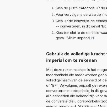
Kies de juiste categorie uit de k
Voer vervolgens de waarde in d
Kies uit de keuzelijst de eenh
-- converteren, in dit geval '
Bo
Kies ten slotte de eenheid waa
geval '
Minim imperial
'.
Gebruik de volledige krach
imperial om te rekenen
Met deze rekenmachine is het mogeli
meeteenheid die moet worden geconve
volledige naam van de eenheid of de
of 'BF'. Vervolgens bepaalt de reke
converteren meeteenheid, in dit gev
alle eenheden die bekend zijn voor de
de conversie die u oorspronkelijk zo
worden ingevoerd: '47 BF naar Minim 