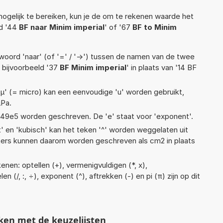
ogelijk te bereiken, kun je de om te rekenen waarde het
ld '44
BF naar Minim imperial
' of '67
BF to Minim
woord 'naar' (of '=' / '->') tussen de namen van de twee
bijvoorbeeld '37
BF Minim imperial
' in plaats van '14 BF
 'µ' (= micro) kan een eenvoudige 'u' worden gebruikt,
µPa.
 1,49e5 worden geschreven. De 'e' staat voor 'exponent'.
t' en 'kubisch' kan het teken '^' worden weggelaten uit
eters kunnen daarom worden geschreven als cm2 in plaats
nen: optellen (+), vermenigvuldigen (*, x),
en (/, :, ÷), exponent (^), aftrekken (-) en pi (π) zijn op dit
ken met de keuzelijsten