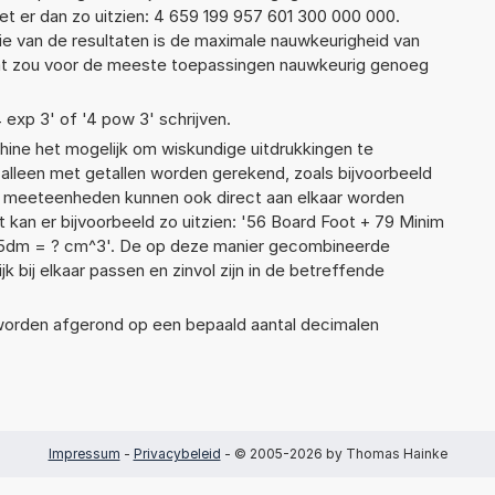
t er dan zo uitzien: 4 659 199 957 601 300 000 000.
ie van de resultaten is de maximale nauwkeurigheid van
Dat zou voor de meeste toepassingen nauwkeurig genoeg
4 exp 3' of '4 pow 3' schrijven.
ne het mogelijk om wiskundige uitdrukkingen te
t alleen met getallen worden gerekend, zoals bijvoorbeeld
de meeteenheden kunnen ook direct aan elkaar worden
 kan er bijvoorbeeld zo uitzien: '56 Board Foot + 79 Minim
95dm = ? cm^3'. De op deze manier gecombineerde
 bij elkaar passen en zinvol zijn in de betreffende
 worden afgerond op een bepaald aantal decimalen
Impressum
-
Privacybeleid
- © 2005-2026 by Thomas Hainke