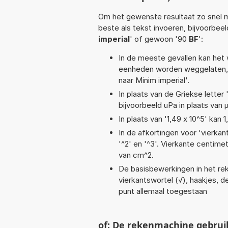
Om het gewenste resultaat zo snel m
beste als tekst invoeren, bijvoorbee
imperial
' of gewoon '90
BF
':
In de meeste gevallen kan het 
eenheden worden weggelaten, 
naar Minim imperial'.
In plaats van de Griekse letter
bijvoorbeeld uPa in plaats van 
In plaats van '1,49 x 10^5' kan
In de afkortingen voor 'vierkan
'^2' en '^3'. Vierkante centim
van cm^2.
De basisbewerkingen in het reke
vierkantswortel (√), haakjes, del
punt allemaal toegestaan
of: De rekenmachine gebrui