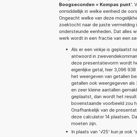
Boogseconden = Kompas punt
'. 
onmiddellijk in welke eenheid de oo
Ongeacht welke van deze mogelijkhe
zoektocht naar de juiste vermelding i
ondersteunde eenheden. Dat alles 
werk wordt in een fractie van een s
Als er een vinkje is geplaatst n
antwoord in zwevendekommanot
deze presentatievorm wordt he
eigenlijke getal, hier 3,096 9
het weergeven van getallen bep
getallen ook weergegeven als 
en zeer kleine aantallen gemakk
geplaatst, dan wordt het resul
bovenstaande voorbeeld zou he
Onafhankelijk van de presentat
deze calculator 14 plaatsen. 
moeten zijn.
In plaats van '√25' kun je ook 's