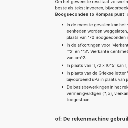
Om het gewenste resultaat zo snel m
beste als tekst invoeren, bijvoorbeel
Boogseconden to Kompas punt
'
In de meeste gevallen kan het 
eenheden worden weggelaten, 
plaats van '70 Boogseconden 
In de afkortingen voor 'vierkan
'^2' en '^3'. Vierkante centim
van cm^2.
In plaats van '1,72 x 10^5' kan
In plaats van de Griekse letter
bijvoorbeeld uPa in plaats van 
De basisbewerkingen in het reke
vermenigvuldigen (*, x), vierkan
toegestaan
of: De rekenmachine gebrui