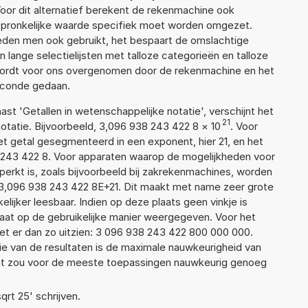
Voor dit alternatief berekent de rekenmachine ook
rspronkelijke waarde specifiek moet worden omgezet.
den men ook gebruikt, het bespaart de omslachtige
n lange selectielijsten met talloze categorieën en talloze
wordt voor ons overgenomen door de rekenmachine en het
econde gedaan.
aast 'Getallen in wetenschappelijke notatie', verschijnt het
21
atie. Bijvoorbeeld, 3,096 938 243 422 8
×
10
. Voor
t getal gesegmenteerd in een exponent, hier 21, en het
38 243 422 8. Voor apparaten waarop de mogelijkheden voor
erkt is, zoals bijvoorbeeld bij zakrekenmachines, worden
3,096 938 243 422 8E+21. Dit maakt met name zeer grote
elijker leesbaar. Indien op deze plaats geen vinkje is
taat op de gebruikelijke manier weergegeven. Voor het
t er dan zo uitzien: 3 096 938 243 422 800 000 000.
ie van de resultaten is de maximale nauwkeurigheid van
Dat zou voor de meeste toepassingen nauwkeurig genoeg
qrt 25' schrijven.