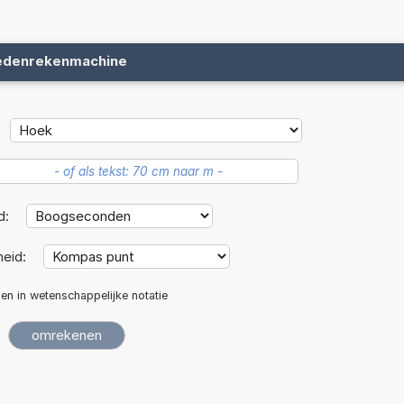
edenrekenmachine
d:
eid:
len in wetenschappelijke notatie