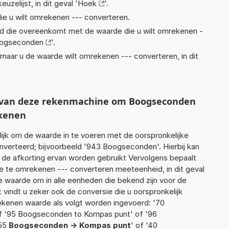
euzelijst, in dit geval '
Hoek
'.
ie u wilt omrekenen --- converteren.
eid die overeenkomt met de waarde die u wilt omrekenen -
ogseconden
'.
rnaar u de waarde wilt omrekenen --- converteren, in dit
ht van deze rekenmachine om Boogseconden
kenen
jk om de waarde in te voeren met de oorspronkelijke
erteerd; bijvoorbeeld '943 Boogseconden'. Hierbij kan
 de afkorting ervan worden gebruikt Vervolgens bepaalt
 te omrekenen --- converteren meeteenheid, in dit geval
e waarde om in alle eenheden die bekend zijn voor de
t vindt u zeker ook de conversie die u oorspronkelijk
rekenen waarde als volgt worden ingevoerd: '70
 '95 Boogseconden to Kompas punt' of '96
'55
Boogseconden -> Kompas punt
' of '40