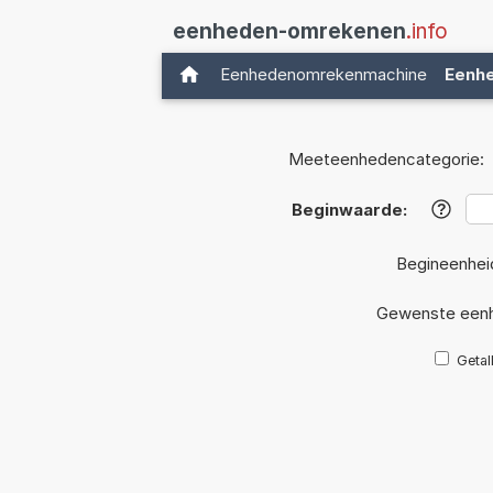
eenheden-omrekenen
.info
Eenhedenomrekenmachine
Eenh
Meeteenhedencategorie:
Beginwaarde:
?
Begineenhei
Gewenste eenh
Getal