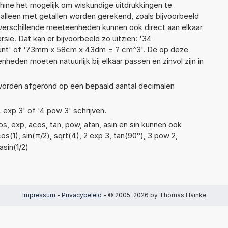
ne het mogelijk om wiskundige uitdrukkingen te
t alleen met getallen worden gerekend, zoals bijvoorbeeld
erschillende meeteenheden kunnen ook direct aan elkaar
ie. Dat kan er bijvoorbeeld zo uitzien: '34
nt' of '73mm x 58cm x 43dm = ? cm^3'. De op deze
den moeten natuurlijk bij elkaar passen en zinvol zijn in
 worden afgerond op een bepaald aantal decimalen
4 exp 3' of '4 pow 3' schrijven.
s, exp, acos, tan, pow, atan, asin en sin kunnen ook
s(1), sin(π/2), sqrt(4), 2 exp 3, tan(90°), 3 pow 2,
asin(1/2)
Impressum
-
Privacybeleid
- © 2005-2026 by Thomas Hainke