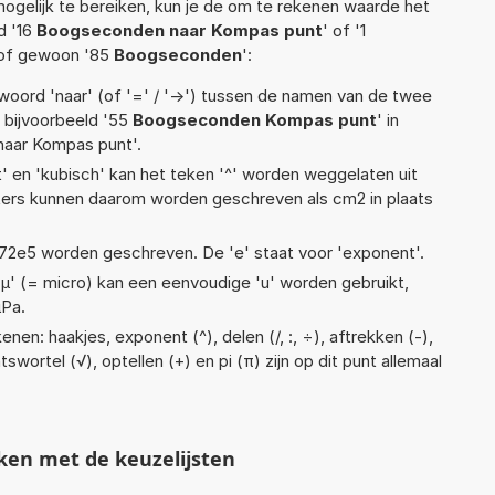
ogelijk te bereiken, kun je de om te rekenen waarde het
d '16
Boogseconden naar Kompas punt
' of '1
 of gewoon '85
Boogseconden
':
woord 'naar' (of '=' / '->') tussen de namen van de twee
bijvoorbeeld '55
Boogseconden Kompas punt
' in
naar Kompas punt'.
t' en 'kubisch' kan het teken '^' worden weggelaten uit
eters kunnen daarom worden geschreven als cm2 in plaats
 1,72e5 worden geschreven. De 'e' staat voor 'exponent'.
 'µ' (= micro) kan een eenvoudige 'u' worden gebruikt,
µPa.
nen: haakjes, exponent (^), delen (/, :, ÷), aftrekken (-),
tswortel (√), optellen (+) en pi (π) zijn op dit punt allemaal
ken met de keuzelijsten