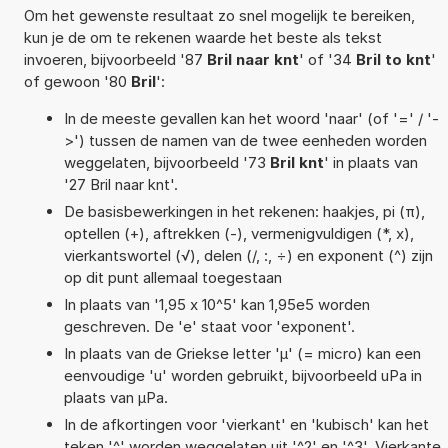
Om het gewenste resultaat zo snel mogelijk te bereiken,
kun je de om te rekenen waarde het beste als tekst
invoeren, bijvoorbeeld '87
Bril naar knt
' of '34
Bril to knt
'
of gewoon '80
Bril
':
In de meeste gevallen kan het woord 'naar' (of '=' / '-
>') tussen de namen van de twee eenheden worden
weggelaten, bijvoorbeeld '73
Bril knt
' in plaats van
'27 Bril naar knt'.
De basisbewerkingen in het rekenen: haakjes, pi (π),
optellen (+), aftrekken (-), vermenigvuldigen (*, x),
vierkantswortel (√), delen (/, :, ÷) en exponent (^) zijn
op dit punt allemaal toegestaan
In plaats van '1,95 x 10^5' kan 1,95e5 worden
geschreven. De 'e' staat voor 'exponent'.
In plaats van de Griekse letter 'µ' (= micro) kan een
eenvoudige 'u' worden gebruikt, bijvoorbeeld uPa in
plaats van µPa.
In de afkortingen voor 'vierkant' en 'kubisch' kan het
teken '^' worden weggelaten uit '^2' en '^3'. Vierkante