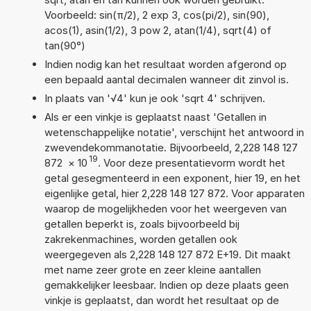
Voorbeeld: sin(π/2), 2 exp 3, cos(pi/2), sin(90),
acos(1), asin(1/2), 3 pow 2, atan(1/4), sqrt(4) of
tan(90°)
Indien nodig kan het resultaat worden afgerond op
een bepaald aantal decimalen wanneer dit zinvol is.
In plaats van '√4' kun je ook 'sqrt 4' schrijven.
Als er een vinkje is geplaatst naast 'Getallen in
wetenschappelijke notatie', verschijnt het antwoord in
zwevendekommanotatie. Bijvoorbeeld, 2,228 148 127
19
872
×
10
. Voor deze presentatievorm wordt het
getal gesegmenteerd in een exponent, hier 19, en het
eigenlijke getal, hier 2,228 148 127 872. Voor apparaten
waarop de mogelijkheden voor het weergeven van
getallen beperkt is, zoals bijvoorbeeld bij
zakrekenmachines, worden getallen ook
weergegeven als 2,228 148 127 872 E+19. Dit maakt
met name zeer grote en zeer kleine aantallen
gemakkelijker leesbaar. Indien op deze plaats geen
vinkje is geplaatst, dan wordt het resultaat op de