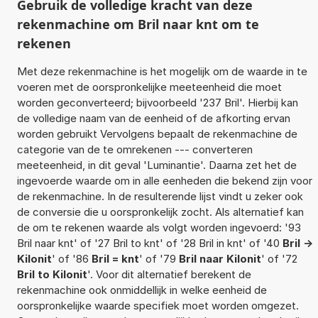
Gebruik de volledige kracht van deze
rekenmachine om Bril naar knt om te
rekenen
Met deze rekenmachine is het mogelijk om de waarde in te
voeren met de oorspronkelijke meeteenheid die moet
worden geconverteerd; bijvoorbeeld '237 Bril'. Hierbij kan
de volledige naam van de eenheid of de afkorting ervan
worden gebruikt Vervolgens bepaalt de rekenmachine de
categorie van de te omrekenen --- converteren
meeteenheid, in dit geval 'Luminantie'. Daarna zet het de
ingevoerde waarde om in alle eenheden die bekend zijn voor
de rekenmachine. In de resulterende lijst vindt u zeker ook
de conversie die u oorspronkelijk zocht. Als alternatief kan
de om te rekenen waarde als volgt worden ingevoerd: '93
Bril naar knt' of '27 Bril to knt' of '28 Bril in knt' of '40
Bril ->
Kilonit
' of '86
Bril = knt
' of '79
Bril naar Kilonit
' of '72
Bril to Kilonit
'. Voor dit alternatief berekent de
rekenmachine ook onmiddellijk in welke eenheid de
oorspronkelijke waarde specifiek moet worden omgezet.