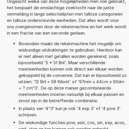
Ongeacht welke van deze mogelijkheden men ook gebruikt,
het bespaart de omslachtige zoektocht naar de juiste
vermelding in lange selectielijsten met talloze categorieën
en talloze ondersteunde eenheden. Dat alles wordt voor
ons overgenomen door de rekenmachine en het werk wordt
in een fractie van een seconde gedaan.
Bovendien maakt de rekenmachine het mogelijk om
wiskundige uitdrukkingen te gebruiken. Hierdoor kan
er niet alleen met getallen worden gerekend, zoals
bijvoorbeeld '5 * 51 Bril'. Maar verschillende
meeteenheden kunnen ook direct aan elkaar worden
gekoppeld bij de conversie. Dat kan er bijvoorbeeld zo
uitzien: '12 Bril + 58 Kilonit' of '97mm x 44cm x 90dm
= ? cm^3'. De op deze manier gecombineerde
meeteenheden moeten natuurlijk bij elkaar passen en
zinvol zijn in de betreffende combinatie.
In plaats van '4^3' kun je ook '4 exp 3' of '4 pow 3'
schrijven.
De wiskundige functies pow, asin, cos, sin, exp, acos,
sqrt, atan en tan kunnen ook worden gebruikt.