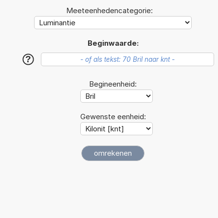
Meeteenhedencategorie:
Beginwaarde:
?
Begineenheid:
Gewenste eenheid: