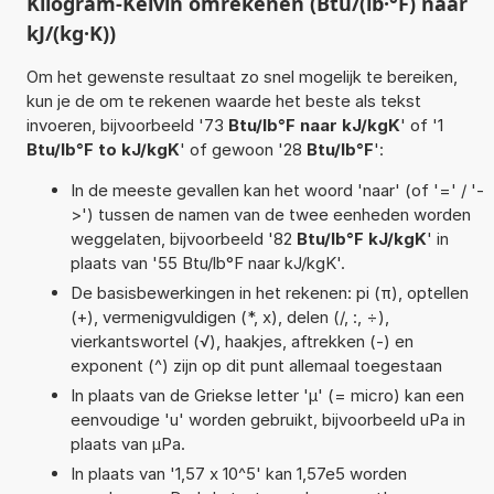
Kilogram-Kelvin omrekenen (Btu/(lb·°F) naar
kJ/(kg·K))
Om het gewenste resultaat zo snel mogelijk te bereiken,
kun je de om te rekenen waarde het beste als tekst
invoeren, bijvoorbeeld '73
Btu/lb°F naar kJ/kgK
' of '1
Btu/lb°F to kJ/kgK
' of gewoon '28
Btu/lb°F
':
In de meeste gevallen kan het woord 'naar' (of '=' / '-
>') tussen de namen van de twee eenheden worden
weggelaten, bijvoorbeeld '82
Btu/lb°F kJ/kgK
' in
plaats van '55 Btu/lb°F naar kJ/kgK'.
De basisbewerkingen in het rekenen: pi (π), optellen
(+), vermenigvuldigen (*, x), delen (/, :, ÷),
vierkantswortel (√), haakjes, aftrekken (-) en
exponent (^) zijn op dit punt allemaal toegestaan
In plaats van de Griekse letter 'µ' (= micro) kan een
eenvoudige 'u' worden gebruikt, bijvoorbeeld uPa in
plaats van µPa.
In plaats van '1,57 x 10^5' kan 1,57e5 worden