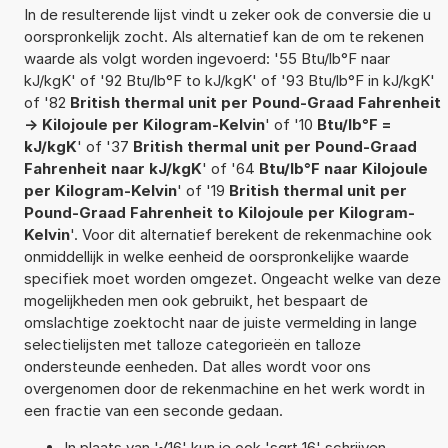
In de resulterende lijst vindt u zeker ook de conversie die u
oorspronkelijk zocht. Als alternatief kan de om te rekenen
waarde als volgt worden ingevoerd: '55 Btu/lb°F naar
kJ/kgK' of '92 Btu/lb°F to kJ/kgK' of '93 Btu/lb°F in kJ/kgK'
of '82
British thermal unit per Pound-Graad Fahrenheit
-> Kilojoule per Kilogram-Kelvin
' of '10
Btu/lb°F =
kJ/kgK
' of '37
British thermal unit per Pound-Graad
Fahrenheit naar kJ/kgK
' of '64
Btu/lb°F naar Kilojoule
per Kilogram-Kelvin
' of '19
British thermal unit per
Pound-Graad Fahrenheit to Kilojoule per Kilogram-
Kelvin
'. Voor dit alternatief berekent de rekenmachine ook
onmiddellijk in welke eenheid de oorspronkelijke waarde
specifiek moet worden omgezet. Ongeacht welke van deze
mogelijkheden men ook gebruikt, het bespaart de
omslachtige zoektocht naar de juiste vermelding in lange
selectielijsten met talloze categorieën en talloze
ondersteunde eenheden. Dat alles wordt voor ons
overgenomen door de rekenmachine en het werk wordt in
een fractie van een seconde gedaan.
In plaats van '√16' kun je ook 'sqrt 16' schrijven.