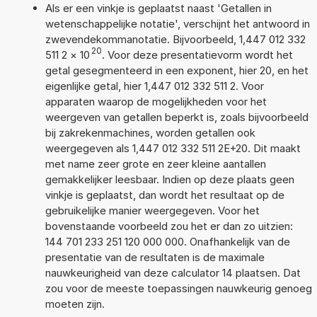
Als er een vinkje is geplaatst naast 'Getallen in
wetenschappelijke notatie', verschijnt het antwoord in
zwevendekommanotatie. Bijvoorbeeld, 1,447 012 332
20
511 2
×
10
. Voor deze presentatievorm wordt het
getal gesegmenteerd in een exponent, hier 20, en het
eigenlijke getal, hier 1,447 012 332 511 2. Voor
apparaten waarop de mogelijkheden voor het
weergeven van getallen beperkt is, zoals bijvoorbeeld
bij zakrekenmachines, worden getallen ook
weergegeven als 1,447 012 332 511 2E+20. Dit maakt
met name zeer grote en zeer kleine aantallen
gemakkelijker leesbaar. Indien op deze plaats geen
vinkje is geplaatst, dan wordt het resultaat op de
gebruikelijke manier weergegeven. Voor het
bovenstaande voorbeeld zou het er dan zo uitzien:
144 701 233 251 120 000 000. Onafhankelijk van de
presentatie van de resultaten is de maximale
nauwkeurigheid van deze calculator 14 plaatsen. Dat
zou voor de meeste toepassingen nauwkeurig genoeg
moeten zijn.