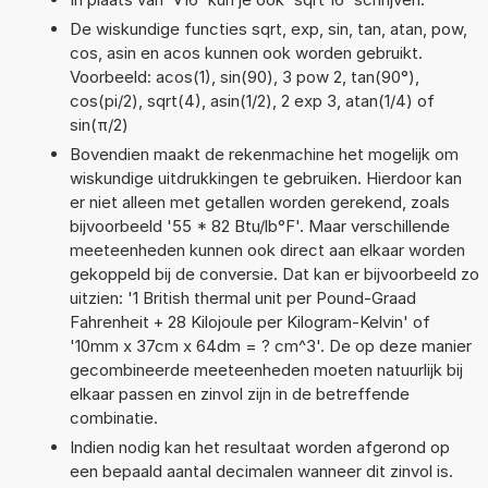
De wiskundige functies sqrt, exp, sin, tan, atan, pow,
cos, asin en acos kunnen ook worden gebruikt.
Voorbeeld: acos(1), sin(90), 3 pow 2, tan(90°),
cos(pi/2), sqrt(4), asin(1/2), 2 exp 3, atan(1/4) of
sin(π/2)
Bovendien maakt de rekenmachine het mogelijk om
wiskundige uitdrukkingen te gebruiken. Hierdoor kan
er niet alleen met getallen worden gerekend, zoals
bijvoorbeeld '55 * 82 Btu/lb°F'. Maar verschillende
meeteenheden kunnen ook direct aan elkaar worden
gekoppeld bij de conversie. Dat kan er bijvoorbeeld zo
uitzien: '1 British thermal unit per Pound-Graad
Fahrenheit + 28 Kilojoule per Kilogram-Kelvin' of
'10mm x 37cm x 64dm = ? cm^3'. De op deze manier
gecombineerde meeteenheden moeten natuurlijk bij
elkaar passen en zinvol zijn in de betreffende
combinatie.
Indien nodig kan het resultaat worden afgerond op
een bepaald aantal decimalen wanneer dit zinvol is.