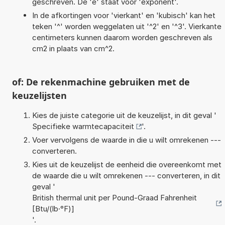
geschreven. De 'e' staat voor 'exponent'.
In de afkortingen voor 'vierkant' en 'kubisch' kan het
teken '^' worden weggelaten uit '^2' en '^3'. Vierkante
centimeters kunnen daarom worden geschreven als
cm2 in plaats van cm^2.
of: De rekenmachine gebruiken met de
keuzelijsten
Kies de juiste categorie uit de keuzelijst, in dit geval '
Specifieke warmtecapaciteit
'.
Voer vervolgens de waarde in die u wilt omrekenen ---
converteren.
Kies uit de keuzelijst de eenheid die overeenkomt met
de waarde die u wilt omrekenen --- converteren, in dit
geval '
British thermal unit per Pound-Graad Fahrenheit
[Btu/(lb·°F)]
'.