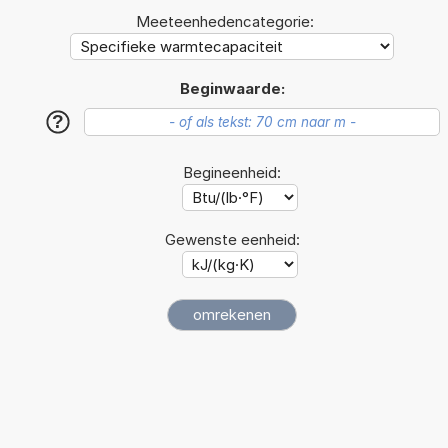
Meeteenhedencategorie:
Beginwaarde:
?
Begineenheid:
Gewenste eenheid: