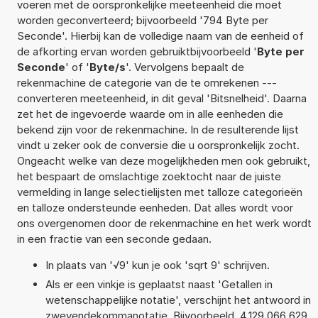
voeren met de oorspronkelijke meeteenheid die moet
worden geconverteerd; bijvoorbeeld '794 Byte per
Seconde'. Hierbij kan de volledige naam van de eenheid of
de afkorting ervan worden gebruiktbijvoorbeeld '
Byte per
Seconde
' of '
Byte/s
'. Vervolgens bepaalt de
rekenmachine de categorie van de te omrekenen ---
converteren meeteenheid, in dit geval 'Bitsnelheid'. Daarna
zet het de ingevoerde waarde om in alle eenheden die
bekend zijn voor de rekenmachine. In de resulterende lijst
vindt u zeker ook de conversie die u oorspronkelijk zocht.
Ongeacht welke van deze mogelijkheden men ook gebruikt,
het bespaart de omslachtige zoektocht naar de juiste
vermelding in lange selectielijsten met talloze categorieën
en talloze ondersteunde eenheden. Dat alles wordt voor
ons overgenomen door de rekenmachine en het werk wordt
in een fractie van een seconde gedaan.
In plaats van '√9' kun je ook 'sqrt 9' schrijven.
Als er een vinkje is geplaatst naast 'Getallen in
wetenschappelijke notatie', verschijnt het antwoord in
zwevendekommanotatie. Bijvoorbeeld, 4,129 066 629