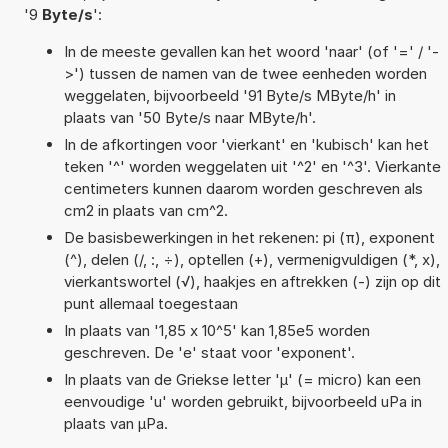
'9
Byte/s
':
In de meeste gevallen kan het woord 'naar' (of '=' / '-
>') tussen de namen van de twee eenheden worden
weggelaten, bijvoorbeeld '91 Byte/s MByte/h' in
plaats van '50 Byte/s naar MByte/h'.
In de afkortingen voor 'vierkant' en 'kubisch' kan het
teken '^' worden weggelaten uit '^2' en '^3'. Vierkante
centimeters kunnen daarom worden geschreven als
cm2 in plaats van cm^2.
De basisbewerkingen in het rekenen: pi (π), exponent
(^), delen (/, :, ÷), optellen (+), vermenigvuldigen (*, x),
vierkantswortel (√), haakjes en aftrekken (-) zijn op dit
punt allemaal toegestaan
In plaats van '1,85 x 10^5' kan 1,85e5 worden
geschreven. De 'e' staat voor 'exponent'.
In plaats van de Griekse letter 'µ' (= micro) kan een
eenvoudige 'u' worden gebruikt, bijvoorbeeld uPa in
plaats van µPa.