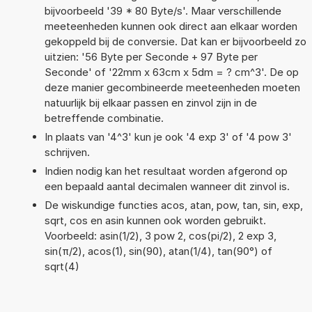
bijvoorbeeld '39 * 80 Byte/s'. Maar verschillende
meeteenheden kunnen ook direct aan elkaar worden
gekoppeld bij de conversie. Dat kan er bijvoorbeeld zo
uitzien: '56 Byte per Seconde + 97 Byte per
Seconde' of '22mm x 63cm x 5dm = ? cm^3'. De op
deze manier gecombineerde meeteenheden moeten
natuurlijk bij elkaar passen en zinvol zijn in de
betreffende combinatie.
In plaats van '4^3' kun je ook '4 exp 3' of '4 pow 3'
schrijven.
Indien nodig kan het resultaat worden afgerond op
een bepaald aantal decimalen wanneer dit zinvol is.
De wiskundige functies acos, atan, pow, tan, sin, exp,
sqrt, cos en asin kunnen ook worden gebruikt.
Voorbeeld: asin(1/2), 3 pow 2, cos(pi/2), 2 exp 3,
sin(π/2), acos(1), sin(90), atan(1/4), tan(90°) of
sqrt(4)