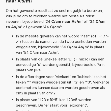
naar A·s/m)
Om het gewenste resultaat zo snel mogelijk te bereiken,
kun je de om te rekenen waarde het beste als tekst
invoeren, bijvoorbeeld '24
C/cm naar As/m
' of '34
C/cm
to As/m
' of gewoon '44
C/cm
':
In de meeste gevallen kan het woord 'naar' (of '=' / '-
>') tussen de namen van de twee eenheden worden
weggelaten, bijvoorbeeld '64
C/cm As/m
' in plaats
van '54 C/cm naar As/m'.
In plaats van de Griekse letter 'µ' (= micro) kan een
eenvoudige 'u' worden gebruikt, bijvoorbeeld uPa in
plaats van µPa.
In de afkortingen voor 'vierkant' en 'kubisch' kan het
teken '^' worden weggelaten uit '^2' en '^3'. Vierkante
centimeters kunnen daarom worden geschreven als
cm2 in plaats van cm^2.
In plaats van '1,23 x 10^5' kan 1,23e5 worden
geschreven. De 'e' staat voor 'exponent'.