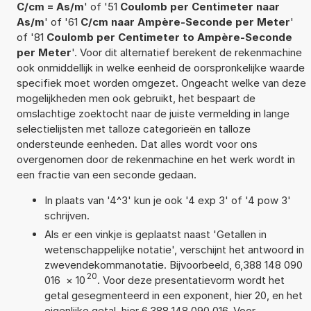
C/cm = As/m
' of '51
Coulomb per Centimeter naar
As/m
' of '61
C/cm naar Ampère-Seconde per Meter
'
of '81
Coulomb per Centimeter to Ampère-Seconde
per Meter
'. Voor dit alternatief berekent de rekenmachine
ook onmiddellijk in welke eenheid de oorspronkelijke waarde
specifiek moet worden omgezet. Ongeacht welke van deze
mogelijkheden men ook gebruikt, het bespaart de
omslachtige zoektocht naar de juiste vermelding in lange
selectielijsten met talloze categorieën en talloze
ondersteunde eenheden. Dat alles wordt voor ons
overgenomen door de rekenmachine en het werk wordt in
een fractie van een seconde gedaan.
In plaats van '4^3' kun je ook '4 exp 3' of '4 pow 3'
schrijven.
Als er een vinkje is geplaatst naast 'Getallen in
wetenschappelijke notatie', verschijnt het antwoord in
zwevendekommanotatie. Bijvoorbeeld, 6,388 148 090
20
016
×
10
. Voor deze presentatievorm wordt het
getal gesegmenteerd in een exponent, hier 20, en het
eigenlijke getal, hier 6,388 148 090 016. Voor