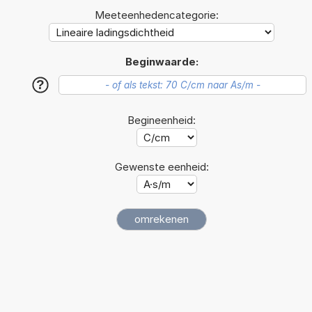
Meeteenhedencategorie:
Beginwaarde:
?
Begineenheid:
Gewenste eenheid: