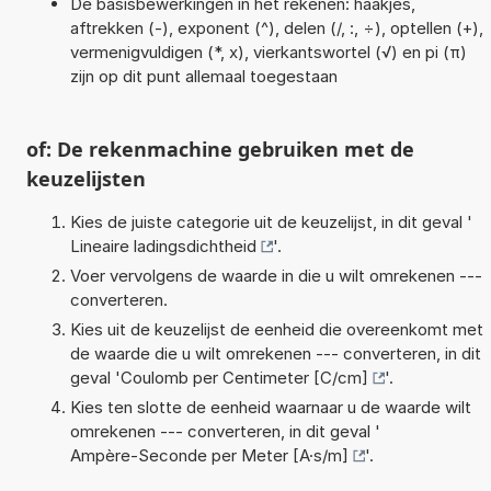
De basisbewerkingen in het rekenen: haakjes,
aftrekken (-), exponent (^), delen (/, :, ÷), optellen (+),
vermenigvuldigen (*, x), vierkantswortel (√) en pi (π)
zijn op dit punt allemaal toegestaan
of: De rekenmachine gebruiken met de
keuzelijsten
Kies de juiste categorie uit de keuzelijst, in dit geval '
Lineaire ladingsdichtheid
'.
Voer vervolgens de waarde in die u wilt omrekenen ---
converteren.
Kies uit de keuzelijst de eenheid die overeenkomt met
de waarde die u wilt omrekenen --- converteren, in dit
geval '
Coulomb per Centimeter [C/cm]
'.
Kies ten slotte de eenheid waarnaar u de waarde wilt
omrekenen --- converteren, in dit geval '
Ampère-Seconde per Meter [A·s/m]
'.