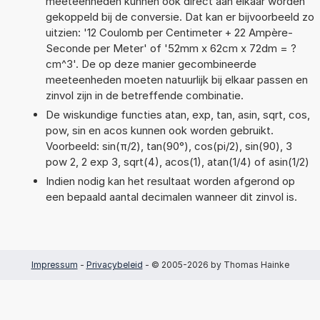
meeteenheden kunnen ook direct aan elkaar worden
gekoppeld bij de conversie. Dat kan er bijvoorbeeld zo
uitzien: '12 Coulomb per Centimeter + 22 Ampère-
Seconde per Meter' of '52mm x 62cm x 72dm = ?
cm^3'. De op deze manier gecombineerde
meeteenheden moeten natuurlijk bij elkaar passen en
zinvol zijn in de betreffende combinatie.
De wiskundige functies atan, exp, tan, asin, sqrt, cos,
pow, sin en acos kunnen ook worden gebruikt.
Voorbeeld: sin(π/2), tan(90°), cos(pi/2), sin(90), 3
pow 2, 2 exp 3, sqrt(4), acos(1), atan(1/4) of asin(1/2)
Indien nodig kan het resultaat worden afgerond op
een bepaald aantal decimalen wanneer dit zinvol is.
Impressum
-
Privacybeleid
- © 2005-2026 by Thomas Hainke