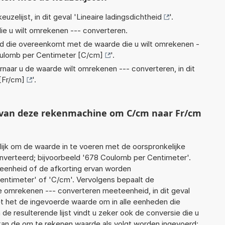
euzelijst, in dit geval '
Lineaire ladingsdichtheid
'.
ie u wilt omrekenen --- converteren.
eid die overeenkomt met de waarde die u wilt omrekenen -
ulomb per Centimeter [C/cm]
'.
rnaar u de waarde wilt omrekenen --- converteren, in dit
[Fr/cm]
'.
t van deze rekenmachine om C/cm naar Fr/cm
jk om de waarde in te voeren met de oorspronkelijke
erteerd; bijvoorbeeld '678 Coulomb per Centimeter'.
 eenheid of de afkorting ervan worden
entimeter' of 'C/cm'. Vervolgens bepaalt de
 omrekenen --- converteren meeteenheid, in dit geval
zet het de ingevoerde waarde om in alle eenheden die
de resulterende lijst vindt u zeker ook de conversie die u
f kan de om te rekenen waarde als volgt worden ingevoerd: