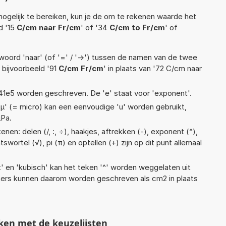
ogelijk te bereiken, kun je de om te rekenen waarde het
d '15
C/cm naar Fr/cm
' of '34
C/cm to Fr/cm
' of
woord 'naar' (of '=' / '->') tussen de namen van de twee
bijvoorbeeld '91
C/cm Fr/cm
' in plaats van '72 C/cm naar
 1,41e5 worden geschreven. De 'e' staat voor 'exponent'.
 'µ' (= micro) kan een eenvoudige 'u' worden gebruikt,
µPa.
nen: delen (/, :, ÷), haakjes, aftrekken (-), exponent (^),
tswortel (√), pi (π) en optellen (+) zijn op dit punt allemaal
t' en 'kubisch' kan het teken '^' worden weggelaten uit
eters kunnen daarom worden geschreven als cm2 in plaats
ken met de keuzelijsten