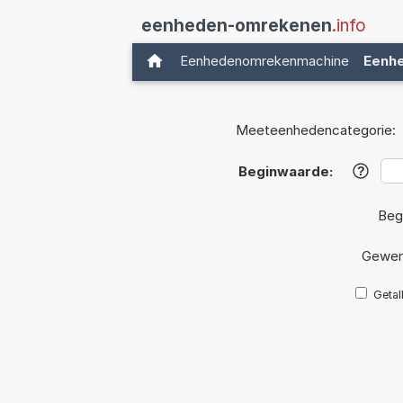
eenheden-omrekenen
.info
Eenhedenomrekenmachine
Eenh
Meeteenhedencategorie:
Beginwaarde:
?
Beg
Gewen
Getal