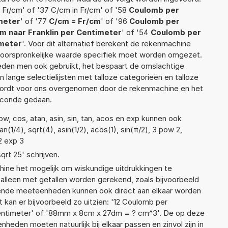
 Fr/cm' of '37 C/cm in Fr/cm' of '58
Coulomb per
imeter
' of '77
C/cm = Fr/cm
' of '96
Coulomb per
m naar Franklin per Centimeter
' of '54
Coulomb per
imeter
'. Voor dit alternatief berekent de rekenmachine
e oorspronkelijke waarde specifiek moet worden omgezet.
den men ook gebruikt, het bespaart de omslachtige
n lange selectielijsten met talloze categorieën en talloze
wordt voor ons overgenomen door de rekenmachine en het
econde gedaan.
w, cos, atan, asin, sin, tan, acos en exp kunnen ook
(1/4), sqrt(4), asin(1/2), acos(1), sin(π/2), 3 pow 2,
2 exp 3
qrt 25' schrijven.
ne het mogelijk om wiskundige uitdrukkingen te
t alleen met getallen worden gerekend, zoals bijvoorbeeld
lende meeteenheden kunnen ook direct aan elkaar worden
 kan er bijvoorbeeld zo uitzien: '12 Coulomb per
Centimeter' of '88mm x 8cm x 27dm = ? cm^3'. De op deze
den moeten natuurlijk bij elkaar passen en zinvol zijn in