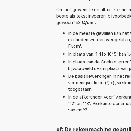
Om het gewenste resultaat zo snel m
beste als tekst invoeren, bijvoorbeel
gewoon '53
C/cm
':
In de meeste gevallen kan het 
eenheden worden weggelaten, 
Fr/cm'.
In plaats van '1,41 x 10^5' kan
In plaats van de Griekse letter
bijvoorbeeld uPa in plaats van 
De basisbewerkingen in het reke
vermenigvuldigen (*, x), vierkan
toegestaan
In de afkortingen voor 'vierkan
'^2' en '^3'. Vierkante centim
van cm^2.
of: De rekenmachine gebrui