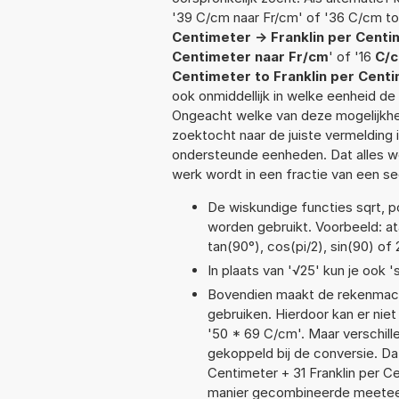
'39 C/cm naar Fr/cm' of '36 C/cm to
Centimeter -> Franklin per Cent
Centimeter naar Fr/cm
' of '16
C/c
Centimeter to Franklin per Cent
ook onmiddellijk in welke eenheid d
Ongeacht welke van deze mogelijkhe
zoektocht naar de juiste vermelding i
ondersteunde eenheden. Dat alles 
werk wordt in een fractie van een s
De wiskundige functies sqrt, po
worden gebruikt. Voorbeeld: atan
tan(90°), cos(pi/2), sin(90) of 
In plaats van '√25' kun je ook 's
Bovendien maakt de rekenmachi
gebruiken. Hierdoor kan er nie
'50 * 69 C/cm'. Maar verschil
gekoppeld bij de conversie. Dat
Centimeter + 31 Franklin per 
manier gecombineerde meeteenhe