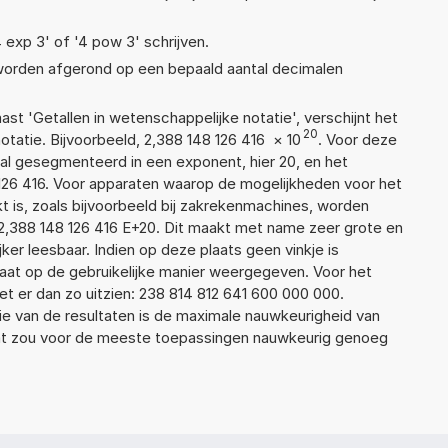
4 exp 3' of '4 pow 3' schrijven.
 worden afgerond op een bepaald aantal decimalen
aast 'Getallen in wetenschappelijke notatie', verschijnt het
20
atie. Bijvoorbeeld, 2,388 148 126 416
×
10
. Voor deze
al gesegmenteerd in een exponent, hier 20, en het
8 126 416. Voor apparaten waarop de mogelijkheden voor het
 is, zoals bijvoorbeeld bij zakrekenmachines, worden
2,388 148 126 416 E+20. Dit maakt met name zeer grote en
jker leesbaar. Indien op deze plaats geen vinkje is
taat op de gebruikelijke manier weergegeven. Voor het
 er dan zo uitzien: 238 814 812 641 600 000 000.
ie van de resultaten is de maximale nauwkeurigheid van
Dat zou voor de meeste toepassingen nauwkeurig genoeg