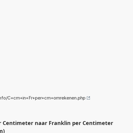
info/C+cm+in+Fr+per+cm+omrekenen.php
Centimeter naar Franklin per Centimeter
m)