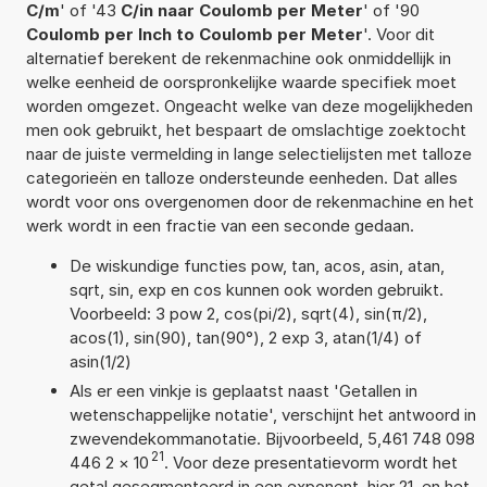
C/m
' of '43
C/in naar Coulomb per Meter
' of '90
Coulomb per Inch to Coulomb per Meter
'. Voor dit
alternatief berekent de rekenmachine ook onmiddellijk in
welke eenheid de oorspronkelijke waarde specifiek moet
worden omgezet. Ongeacht welke van deze mogelijkheden
men ook gebruikt, het bespaart de omslachtige zoektocht
naar de juiste vermelding in lange selectielijsten met talloze
categorieën en talloze ondersteunde eenheden. Dat alles
wordt voor ons overgenomen door de rekenmachine en het
werk wordt in een fractie van een seconde gedaan.
De wiskundige functies pow, tan, acos, asin, atan,
sqrt, sin, exp en cos kunnen ook worden gebruikt.
Voorbeeld: 3 pow 2, cos(pi/2), sqrt(4), sin(π/2),
acos(1), sin(90), tan(90°), 2 exp 3, atan(1/4) of
asin(1/2)
Als er een vinkje is geplaatst naast 'Getallen in
wetenschappelijke notatie', verschijnt het antwoord in
zwevendekommanotatie. Bijvoorbeeld, 5,461 748 098
21
446 2
×
10
. Voor deze presentatievorm wordt het
getal gesegmenteerd in een exponent, hier 21, en het