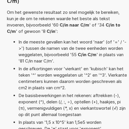
C/m)
Om het gewenste resultaat zo snel mogelijk te bereiken,
kun je de om te rekenen waarde het beste als tekst
invoeren, bijvoorbeeld '60
C/in naar C/m
' of '34
C/in to
C/m
' of gewoon '8
C/in
':
In de meeste gevallen kan het woord 'naar' (of '=' / '-
>') tussen de namen van de twee eenheden worden
weggelaten, bijvoorbeeld '55
C/in C/m
' in plaats van
'81 C/in naar C/m'.
In de afkortingen voor 'vierkant' en 'kubisch' kan het
teken '^' worden weggelaten uit '^2' en '^3'. Vierkante
centimeters kunnen daarom worden geschreven als
cm2 in plaats van cm^2.
De basisbewerkingen in het rekenen: aftrekken (-),
exponent (^), delen (/, :, ÷), optellen (+), haakjes, pi
(π), vermenigvuldigen (*, x) en vierkantswortel (√) zijn
op dit punt allemaal toegestaan
In plaats van '1,5 x 10^5' kan 1,5e5 worden
geschreven. De 'e' staat voor 'exponent'.