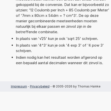
gekoppeld bij de conversie. Dat kan er bijvoorbeeld zo
uitzien: '12 Coulomb per Inch + 85 Coulomb per Meter'
of '7mm x 80cm x 54dm = ? cm^3'. De op deze
manier gecombineerde meeteenheden moeten
natuurlijk bij elkaar passen en zinvol zijn in de
betreffende combinatie.
In plaats van '√25' kun je ook 'sqrt 25' schrijven.
In plaats van '4^3' kun je ook '4 exp 3' of '4 pow 3'
schrijven.
Indien nodig kan het resultaat worden afgerond op
een bepaald aantal decimalen wanneer dit zinvol is.
Impressum
-
Privacybeleid
- © 2005-2026 by Thomas Hainke