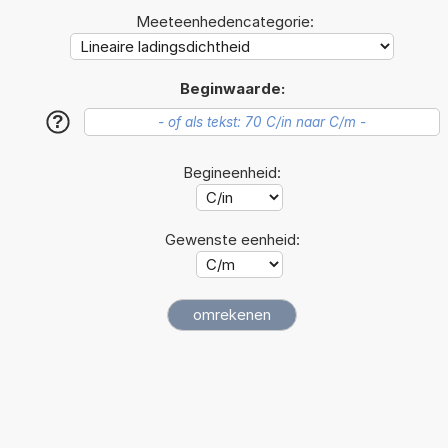
Meeteenhedencategorie:
Beginwaarde:
?
Begineenheid:
Gewenste eenheid: