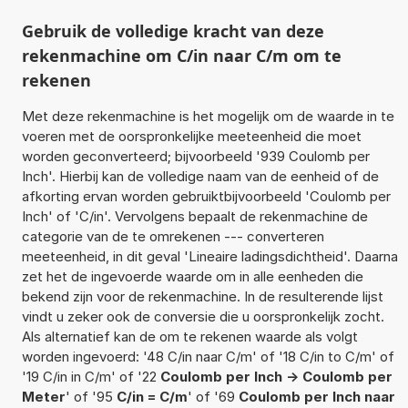
Gebruik de volledige kracht van deze
rekenmachine om C/in naar C/m om te
rekenen
Met deze rekenmachine is het mogelijk om de waarde in te
voeren met de oorspronkelijke meeteenheid die moet
worden geconverteerd; bijvoorbeeld '939 Coulomb per
Inch'. Hierbij kan de volledige naam van de eenheid of de
afkorting ervan worden gebruiktbijvoorbeeld 'Coulomb per
Inch' of 'C/in'. Vervolgens bepaalt de rekenmachine de
categorie van de te omrekenen --- converteren
meeteenheid, in dit geval 'Lineaire ladingsdichtheid'. Daarna
zet het de ingevoerde waarde om in alle eenheden die
bekend zijn voor de rekenmachine. In de resulterende lijst
vindt u zeker ook de conversie die u oorspronkelijk zocht.
Als alternatief kan de om te rekenen waarde als volgt
worden ingevoerd: '48 C/in naar C/m' of '18 C/in to C/m' of
'19 C/in in C/m' of '22
Coulomb per Inch -> Coulomb per
Meter
' of '95
C/in = C/m
' of '69
Coulomb per Inch naar