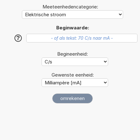
Meeteenhedencategorie:
Beginwaarde:
?
Begineenheid:
Gewenste eenheid: