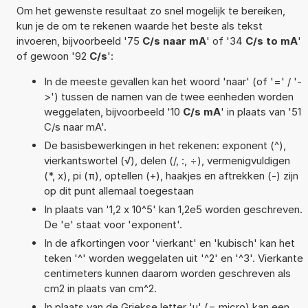
Om het gewenste resultaat zo snel mogelijk te bereiken,
kun je de om te rekenen waarde het beste als tekst
invoeren, bijvoorbeeld '75
C/s naar mA
' of '34
C/s to mA
'
of gewoon '92
C/s
':
In de meeste gevallen kan het woord 'naar' (of '=' / '-
>') tussen de namen van de twee eenheden worden
weggelaten, bijvoorbeeld '10
C/s mA
' in plaats van '51
C/s naar mA'.
De basisbewerkingen in het rekenen: exponent (^),
vierkantswortel (√), delen (/, :, ÷), vermenigvuldigen
(*, x), pi (π), optellen (+), haakjes en aftrekken (-) zijn
op dit punt allemaal toegestaan
In plaats van '1,2 x 10^5' kan 1,2e5 worden geschreven.
De 'e' staat voor 'exponent'.
In de afkortingen voor 'vierkant' en 'kubisch' kan het
teken '^' worden weggelaten uit '^2' en '^3'. Vierkante
centimeters kunnen daarom worden geschreven als
cm2 in plaats van cm^2.
In plaats van de Griekse letter 'µ' (= micro) kan een