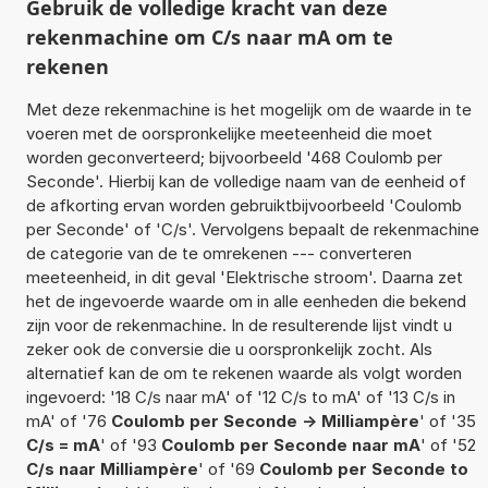
Gebruik de volledige kracht van deze
rekenmachine om C/s naar mA om te
rekenen
Met deze rekenmachine is het mogelijk om de waarde in te
voeren met de oorspronkelijke meeteenheid die moet
worden geconverteerd; bijvoorbeeld '468 Coulomb per
Seconde'. Hierbij kan de volledige naam van de eenheid of
de afkorting ervan worden gebruiktbijvoorbeeld 'Coulomb
per Seconde' of 'C/s'. Vervolgens bepaalt de rekenmachine
de categorie van de te omrekenen --- converteren
meeteenheid, in dit geval 'Elektrische stroom'. Daarna zet
het de ingevoerde waarde om in alle eenheden die bekend
zijn voor de rekenmachine. In de resulterende lijst vindt u
zeker ook de conversie die u oorspronkelijk zocht. Als
alternatief kan de om te rekenen waarde als volgt worden
ingevoerd: '18 C/s naar mA' of '12 C/s to mA' of '13 C/s in
mA' of '76
Coulomb per Seconde -> Milliampère
' of '35
C/s = mA
' of '93
Coulomb per Seconde naar mA
' of '52
C/s naar Milliampère
' of '69
Coulomb per Seconde to