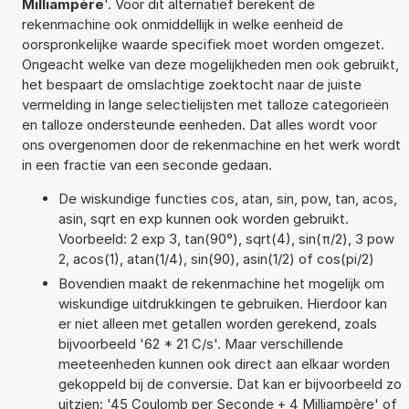
Milliampère
'. Voor dit alternatief berekent de
rekenmachine ook onmiddellijk in welke eenheid de
oorspronkelijke waarde specifiek moet worden omgezet.
Ongeacht welke van deze mogelijkheden men ook gebruikt,
het bespaart de omslachtige zoektocht naar de juiste
vermelding in lange selectielijsten met talloze categorieën
en talloze ondersteunde eenheden. Dat alles wordt voor
ons overgenomen door de rekenmachine en het werk wordt
in een fractie van een seconde gedaan.
De wiskundige functies cos, atan, sin, pow, tan, acos,
asin, sqrt en exp kunnen ook worden gebruikt.
Voorbeeld: 2 exp 3, tan(90°), sqrt(4), sin(π/2), 3 pow
2, acos(1), atan(1/4), sin(90), asin(1/2) of cos(pi/2)
Bovendien maakt de rekenmachine het mogelijk om
wiskundige uitdrukkingen te gebruiken. Hierdoor kan
er niet alleen met getallen worden gerekend, zoals
bijvoorbeeld '62 * 21 C/s'. Maar verschillende
meeteenheden kunnen ook direct aan elkaar worden
gekoppeld bij de conversie. Dat kan er bijvoorbeeld zo
uitzien: '45 Coulomb per Seconde + 4 Milliampère' of