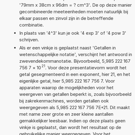
'79mm x 38cm x 96dm = ? cm^3'. De op deze manier
gecombineerde meeteenheden moeten natuurlijk bij
elkaar passen en zinvol zijn in de betreffende
combinatie.
In plaats van '4^3' kun je ook '4 exp 3' of '4 pow 3'
schrijven.
Als er een vinkje is geplaatst naast 'Getallen in
wetenschappelijke notatie', verschijnt het antwoord in
zwevendekommanotatie. Bijvoorbeeld, 5,985 222 167
21
756 7
×
10
. Voor deze presentatievorm wordt het
getal gesegmenteerd in een exponent, hier 21, en het
eigenlijke getal, hier 5,985 222 167 756 7. Voor
apparaten waarop de mogelijkheden voor het
weergeven van getallen beperkt is, zoals bijvoorbeeld
bij zakrekenmachines, worden getallen ook
weergegeven als 5,985 222 167 756 7E+21. Dit maakt
met name zeer grote en zeer kleine aantallen
gemakkelijker leesbaar. Indien op deze plaats geen
vinkje is geplaatst, dan wordt het resultaat op de
gebruikelijke manier weergegeven. Voor het