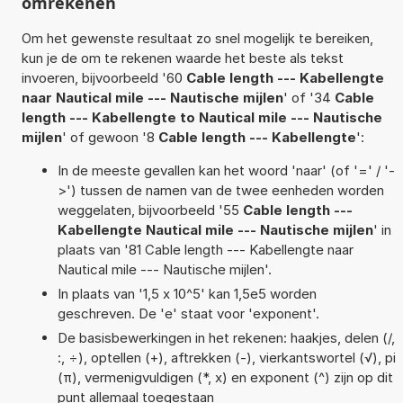
omrekenen
Om het gewenste resultaat zo snel mogelijk te bereiken,
kun je de om te rekenen waarde het beste als tekst
invoeren, bijvoorbeeld '60
Cable length --- Kabellengte
naar Nautical mile --- Nautische mijlen
' of '34
Cable
length --- Kabellengte to Nautical mile --- Nautische
mijlen
' of gewoon '8
Cable length --- Kabellengte
':
In de meeste gevallen kan het woord 'naar' (of '=' / '-
>') tussen de namen van de twee eenheden worden
weggelaten, bijvoorbeeld '55
Cable length ---
Kabellengte Nautical mile --- Nautische mijlen
' in
plaats van '81 Cable length --- Kabellengte naar
Nautical mile --- Nautische mijlen'.
In plaats van '1,5 x 10^5' kan 1,5e5 worden
geschreven. De 'e' staat voor 'exponent'.
De basisbewerkingen in het rekenen: haakjes, delen (/,
:, ÷), optellen (+), aftrekken (-), vierkantswortel (√), pi
(π), vermenigvuldigen (*, x) en exponent (^) zijn op dit
punt allemaal toegestaan