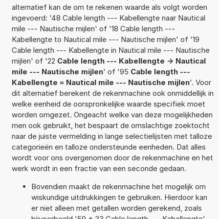
alternatief kan de om te rekenen waarde als volgt worden
ingevoerd: '48 Cable length --- Kabellengte naar Nautical
mile --- Nautische mijlen' of '18 Cable length ---
Kabellengte to Nautical mile --- Nautische mijlen' of '19
Cable length --- Kabellengte in Nautical mile --- Nautische
mijlen' of '22
Cable length --- Kabellengte -> Nautical
mile --- Nautische mijlen
' of '95
Cable length ---
Kabellengte = Nautical mile --- Nautische mijlen
'. Voor
dit alternatief berekent de rekenmachine ook onmiddellijk in
welke eenheid de oorspronkelijke waarde specifiek moet
worden omgezet. Ongeacht welke van deze mogelijkheden
men ook gebruikt, het bespaart de omslachtige zoektocht
naar de juiste vermelding in lange selectielijsten met talloze
categorieën en talloze ondersteunde eenheden. Dat alles
wordt voor ons overgenomen door de rekenmachine en het
werk wordt in een fractie van een seconde gedaan.
Bovendien maakt de rekenmachine het mogelijk om
wiskundige uitdrukkingen te gebruiken. Hierdoor kan
er niet alleen met getallen worden gerekend, zoals
bijvoorbeeld '59 * 33 Cable length --- Kabellengte'.