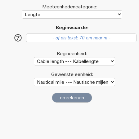
Meeteenhedencategorie:
Beginwaarde:
?
Begineenheid:
Gewenste eenheid: