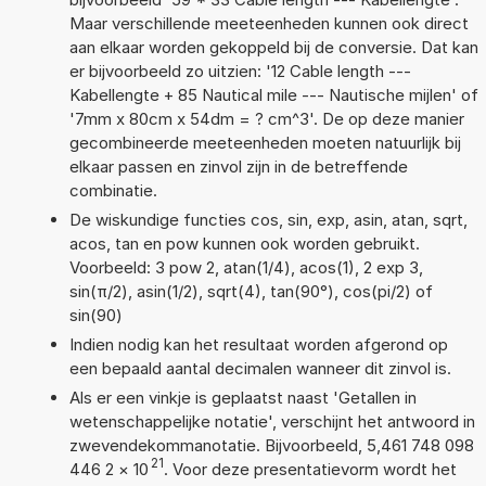
Maar verschillende meeteenheden kunnen ook direct
aan elkaar worden gekoppeld bij de conversie. Dat kan
er bijvoorbeeld zo uitzien: '12 Cable length ---
Kabellengte + 85 Nautical mile --- Nautische mijlen' of
'7mm x 80cm x 54dm = ? cm^3'. De op deze manier
gecombineerde meeteenheden moeten natuurlijk bij
elkaar passen en zinvol zijn in de betreffende
combinatie.
De wiskundige functies cos, sin, exp, asin, atan, sqrt,
acos, tan en pow kunnen ook worden gebruikt.
Voorbeeld: 3 pow 2, atan(1/4), acos(1), 2 exp 3,
sin(π/2), asin(1/2), sqrt(4), tan(90°), cos(pi/2) of
sin(90)
Indien nodig kan het resultaat worden afgerond op
een bepaald aantal decimalen wanneer dit zinvol is.
Als er een vinkje is geplaatst naast 'Getallen in
wetenschappelijke notatie', verschijnt het antwoord in
zwevendekommanotatie. Bijvoorbeeld, 5,461 748 098
21
446 2
×
10
. Voor deze presentatievorm wordt het