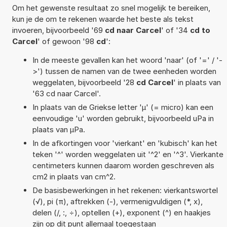
Om het gewenste resultaat zo snel mogelijk te bereiken,
kun je de om te rekenen waarde het beste als tekst
invoeren, bijvoorbeeld '69
cd naar Carcel
' of '34
cd to
Carcel
' of gewoon '98
cd
':
In de meeste gevallen kan het woord 'naar' (of '=' / '-
>') tussen de namen van de twee eenheden worden
weggelaten, bijvoorbeeld '28
cd Carcel
' in plaats van
'63 cd naar Carcel'.
In plaats van de Griekse letter 'µ' (= micro) kan een
eenvoudige 'u' worden gebruikt, bijvoorbeeld uPa in
plaats van µPa.
In de afkortingen voor 'vierkant' en 'kubisch' kan het
teken '^' worden weggelaten uit '^2' en '^3'. Vierkante
centimeters kunnen daarom worden geschreven als
cm2 in plaats van cm^2.
De basisbewerkingen in het rekenen: vierkantswortel
(√), pi (π), aftrekken (-), vermenigvuldigen (*, x),
delen (/, :, ÷), optellen (+), exponent (^) en haakjes
zijn op dit punt allemaal toegestaan