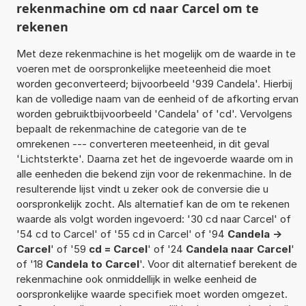
rekenmachine om cd naar Carcel om te
rekenen
Met deze rekenmachine is het mogelijk om de waarde in te
voeren met de oorspronkelijke meeteenheid die moet
worden geconverteerd; bijvoorbeeld '939 Candela'. Hierbij
kan de volledige naam van de eenheid of de afkorting ervan
worden gebruiktbijvoorbeeld 'Candela' of 'cd'. Vervolgens
bepaalt de rekenmachine de categorie van de te
omrekenen --- converteren meeteenheid, in dit geval
'Lichtsterkte'. Daarna zet het de ingevoerde waarde om in
alle eenheden die bekend zijn voor de rekenmachine. In de
resulterende lijst vindt u zeker ook de conversie die u
oorspronkelijk zocht. Als alternatief kan de om te rekenen
waarde als volgt worden ingevoerd: '30 cd naar Carcel' of
'54 cd to Carcel' of '55 cd in Carcel' of '94
Candela ->
Carcel
' of '59
cd = Carcel
' of '24
Candela naar Carcel
'
of '18
Candela to Carcel
'. Voor dit alternatief berekent de
rekenmachine ook onmiddellijk in welke eenheid de
oorspronkelijke waarde specifiek moet worden omgezet.