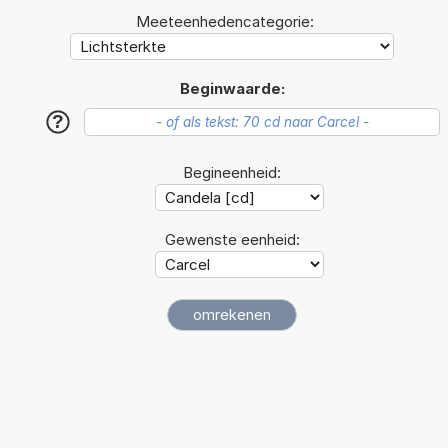
Meeteenhedencategorie:
Beginwaarde:
?
Begineenheid:
Gewenste eenheid: