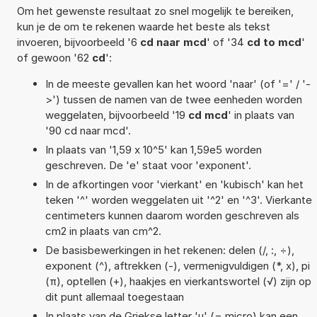
Om het gewenste resultaat zo snel mogelijk te bereiken,
kun je de om te rekenen waarde het beste als tekst
invoeren, bijvoorbeeld '6
cd naar mcd
' of '34
cd to mcd
'
of gewoon '62
cd
':
In de meeste gevallen kan het woord 'naar' (of '=' / '-
>') tussen de namen van de twee eenheden worden
weggelaten, bijvoorbeeld '19
cd mcd
' in plaats van
'90 cd naar mcd'.
In plaats van '1,59 x 10^5' kan 1,59e5 worden
geschreven. De 'e' staat voor 'exponent'.
In de afkortingen voor 'vierkant' en 'kubisch' kan het
teken '^' worden weggelaten uit '^2' en '^3'. Vierkante
centimeters kunnen daarom worden geschreven als
cm2 in plaats van cm^2.
De basisbewerkingen in het rekenen: delen (/, :, ÷),
exponent (^), aftrekken (-), vermenigvuldigen (*, x), pi
(π), optellen (+), haakjes en vierkantswortel (√) zijn op
dit punt allemaal toegestaan
In plaats van de Griekse letter 'µ' (= micro) kan een