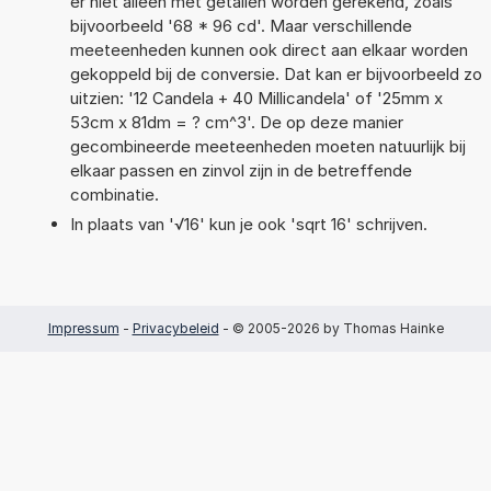
er niet alleen met getallen worden gerekend, zoals
bijvoorbeeld '68 * 96 cd'. Maar verschillende
meeteenheden kunnen ook direct aan elkaar worden
gekoppeld bij de conversie. Dat kan er bijvoorbeeld zo
uitzien: '12 Candela + 40 Millicandela' of '25mm x
53cm x 81dm = ? cm^3'. De op deze manier
gecombineerde meeteenheden moeten natuurlijk bij
elkaar passen en zinvol zijn in de betreffende
combinatie.
In plaats van '√16' kun je ook 'sqrt 16' schrijven.
Impressum
-
Privacybeleid
- © 2005-2026 by Thomas Hainke