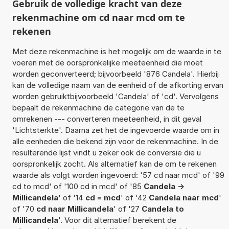
Gebruik de volledige kracht van deze
rekenmachine om cd naar mcd om te
rekenen
Met deze rekenmachine is het mogelijk om de waarde in te
voeren met de oorspronkelijke meeteenheid die moet
worden geconverteerd; bijvoorbeeld '876 Candela'. Hierbij
kan de volledige naam van de eenheid of de afkorting ervan
worden gebruiktbijvoorbeeld 'Candela' of 'cd'. Vervolgens
bepaalt de rekenmachine de categorie van de te
omrekenen --- converteren meeteenheid, in dit geval
'Lichtsterkte'. Daarna zet het de ingevoerde waarde om in
alle eenheden die bekend zijn voor de rekenmachine. In de
resulterende lijst vindt u zeker ook de conversie die u
oorspronkelijk zocht. Als alternatief kan de om te rekenen
waarde als volgt worden ingevoerd: '57 cd naar mcd' of '99
cd to mcd' of '100 cd in mcd' of '85
Candela ->
Millicandela
' of '14
cd = mcd
' of '42
Candela naar mcd
'
of '70
cd naar Millicandela
' of '27
Candela to
Millicandela
'. Voor dit alternatief berekent de