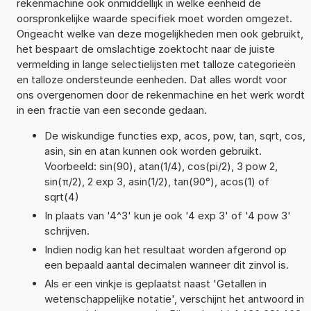
rekenmachine ook onmiddellijk in welke eenheid de
oorspronkelijke waarde specifiek moet worden omgezet.
Ongeacht welke van deze mogelijkheden men ook gebruikt,
het bespaart de omslachtige zoektocht naar de juiste
vermelding in lange selectielijsten met talloze categorieën
en talloze ondersteunde eenheden. Dat alles wordt voor
ons overgenomen door de rekenmachine en het werk wordt
in een fractie van een seconde gedaan.
De wiskundige functies exp, acos, pow, tan, sqrt, cos,
asin, sin en atan kunnen ook worden gebruikt.
Voorbeeld: sin(90), atan(1/4), cos(pi/2), 3 pow 2,
sin(π/2), 2 exp 3, asin(1/2), tan(90°), acos(1) of
sqrt(4)
In plaats van '4^3' kun je ook '4 exp 3' of '4 pow 3'
schrijven.
Indien nodig kan het resultaat worden afgerond op
een bepaald aantal decimalen wanneer dit zinvol is.
Als er een vinkje is geplaatst naast 'Getallen in
wetenschappelijke notatie', verschijnt het antwoord in