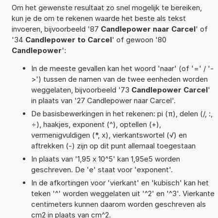
Om het gewenste resultaat zo snel mogelijk te bereiken,
kun je de om te rekenen waarde het beste als tekst
invoeren, bijvoorbeeld '87
Candlepower naar Carcel
' of
'34
Candlepower to Carcel
' of gewoon '80
Candlepower
':
In de meeste gevallen kan het woord 'naar' (of '=' / '-
>') tussen de namen van de twee eenheden worden
weggelaten, bijvoorbeeld '73
Candlepower Carcel
'
in plaats van '27 Candlepower naar Carcel'.
De basisbewerkingen in het rekenen: pi (π), delen (/, :,
÷), haakjes, exponent (^), optellen (+),
vermenigvuldigen (*, x), vierkantswortel (√) en
aftrekken (-) zijn op dit punt allemaal toegestaan
In plaats van '1,95 x 10^5' kan 1,95e5 worden
geschreven. De 'e' staat voor 'exponent'.
In de afkortingen voor 'vierkant' en 'kubisch' kan het
teken '^' worden weggelaten uit '^2' en '^3'. Vierkante
centimeters kunnen daarom worden geschreven als
cm2 in plaats van cm^2.