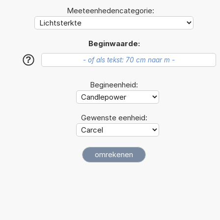
Meeteenhedencategorie:
Beginwaarde:
?
Begineenheid:
Gewenste eenheid: