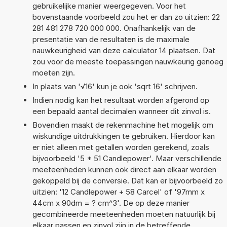
gebruikelijke manier weergegeven. Voor het
bovenstaande voorbeeld zou het er dan zo uitzien: 22
281 481 278 720 000 000. Onafhankelijk van de
presentatie van de resultaten is de maximale
nauwkeurigheid van deze calculator 14 plaatsen. Dat
zou voor de meeste toepassingen nauwkeurig genoeg
moeten zijn.
In plaats van '√16' kun je ook 'sqrt 16' schrijven.
Indien nodig kan het resultaat worden afgerond op
een bepaald aantal decimalen wanneer dit zinvol is.
Bovendien maakt de rekenmachine het mogelijk om
wiskundige uitdrukkingen te gebruiken. Hierdoor kan
er niet alleen met getallen worden gerekend, zoals
bijvoorbeeld '5 * 51 Candlepower'. Maar verschillende
meeteenheden kunnen ook direct aan elkaar worden
gekoppeld bij de conversie. Dat kan er bijvoorbeeld zo
uitzien: '12 Candlepower + 58 Carcel' of '97mm x
44cm x 90dm = ? cm^3'. De op deze manier
gecombineerde meeteenheden moeten natuurlijk bij
elkaar passen en zinvol zijn in de betreffende