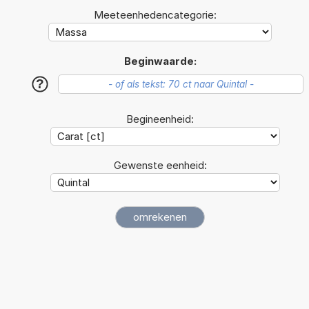
Meeteenhedencategorie:
Beginwaarde:
?
Begineenheid:
Gewenste eenheid: