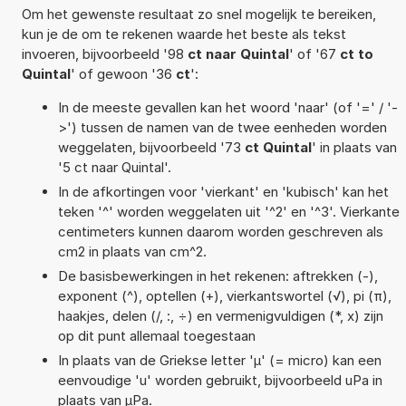
Om het gewenste resultaat zo snel mogelijk te bereiken,
kun je de om te rekenen waarde het beste als tekst
invoeren, bijvoorbeeld '98
ct naar Quintal
' of '67
ct to
Quintal
' of gewoon '36
ct
':
In de meeste gevallen kan het woord 'naar' (of '=' / '-
>') tussen de namen van de twee eenheden worden
weggelaten, bijvoorbeeld '73
ct Quintal
' in plaats van
'5 ct naar Quintal'.
In de afkortingen voor 'vierkant' en 'kubisch' kan het
teken '^' worden weggelaten uit '^2' en '^3'. Vierkante
centimeters kunnen daarom worden geschreven als
cm2 in plaats van cm^2.
De basisbewerkingen in het rekenen: aftrekken (-),
exponent (^), optellen (+), vierkantswortel (√), pi (π),
haakjes, delen (/, :, ÷) en vermenigvuldigen (*, x) zijn
op dit punt allemaal toegestaan
In plaats van de Griekse letter 'µ' (= micro) kan een
eenvoudige 'u' worden gebruikt, bijvoorbeeld uPa in
plaats van µPa.