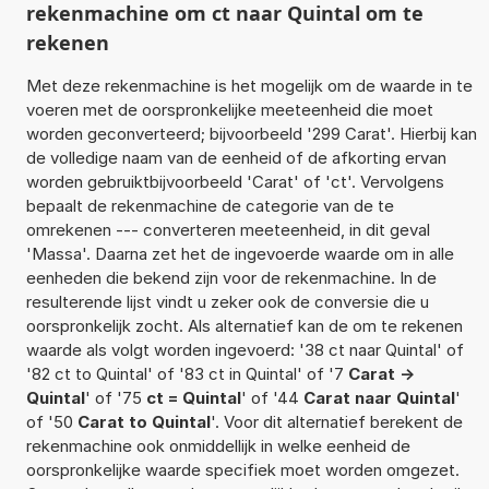
rekenmachine om ct naar Quintal om te
rekenen
Met deze rekenmachine is het mogelijk om de waarde in te
voeren met de oorspronkelijke meeteenheid die moet
worden geconverteerd; bijvoorbeeld '299 Carat'. Hierbij kan
de volledige naam van de eenheid of de afkorting ervan
worden gebruiktbijvoorbeeld 'Carat' of 'ct'. Vervolgens
bepaalt de rekenmachine de categorie van de te
omrekenen --- converteren meeteenheid, in dit geval
'Massa'. Daarna zet het de ingevoerde waarde om in alle
eenheden die bekend zijn voor de rekenmachine. In de
resulterende lijst vindt u zeker ook de conversie die u
oorspronkelijk zocht. Als alternatief kan de om te rekenen
waarde als volgt worden ingevoerd: '38 ct naar Quintal' of
'82 ct to Quintal' of '83 ct in Quintal' of '7
Carat ->
Quintal
' of '75
ct = Quintal
' of '44
Carat naar Quintal
'
of '50
Carat to Quintal
'. Voor dit alternatief berekent de
rekenmachine ook onmiddellijk in welke eenheid de
oorspronkelijke waarde specifiek moet worden omgezet.