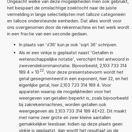
Ongeacht welke van deze mogelijkheden men ook gebruikt,
het bespaart de omslachtige zoektocht naar de juiste
vermelding in lange selectielijsten met talloze categorieën
en talloze ondersteunde eenheden. Dat alles wordt voor
ons overgenomen door de rekenmachine en het werk wordt
in een fractie van een seconde gedaan.
In plaats van '√36' kun je ook 'sqrt 36' schrijven.
Als er een vinkje is geplaatst naast 'Getallen in
wetenschappelijke notatie', verschijnt het antwoord in
zwevendekommanotatie. Bijvoorbeeld, 2,103 733 314
22
189 4
×
10
. Voor deze presentatievorm wordt het
getal gesegmenteerd in een exponent, hier 22, en het
eigenlijke getal, hier 2,103 733 314 189 4. Voor
apparaten waarop de mogelijkheden voor het
weergeven van getallen beperkt is, zoals bijvoorbeeld
bij zakrekenmachines, worden getallen ook
weergegeven als 2,103 733 314 189 4E+22. Dit maakt
met name zeer grote en zeer kleine aantallen
gemakkelijker leesbaar. Indien op deze plaats geen
vinkje is geplaatst, dan wordt het resultaat op de