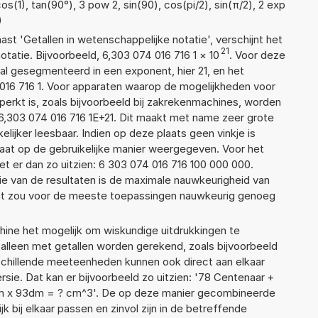
s(1), tan(90°), 3 pow 2, sin(90), cos(pi/2), sin(π/2), 2 exp
)
aast 'Getallen in wetenschappelijke notatie', verschijnt het
21
tie. Bijvoorbeeld, 6,303 074 016 716 1
×
10
. Voor deze
l gesegmenteerd in een exponent, hier 21, en het
4 016 716 1. Voor apparaten waarop de mogelijkheden voor
erkt is, zoals bijvoorbeeld bij zakrekenmachines, worden
6,303 074 016 716 1E+21. Dit maakt met name zeer grote
elijker leesbaar. Indien op deze plaats geen vinkje is
taat op de gebruikelijke manier weergegeven. Voor het
 er dan zo uitzien: 6 303 074 016 716 100 000 000.
ie van de resultaten is de maximale nauwkeurigheid van
Dat zou voor de meeste toepassingen nauwkeurig genoeg
ne het mogelijk om wiskundige uitdrukkingen te
t alleen met getallen worden gerekend, zoals bijvoorbeeld
schillende meeteenheden kunnen ook direct aan elkaar
sie. Dat kan er bijvoorbeeld zo uitzien: '78 Centenaar +
m x 93dm = ? cm^3'. De op deze manier gecombineerde
 bij elkaar passen en zinvol zijn in de betreffende