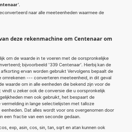
ntenaar
'.
econverteerd naar alle meeteenheden waarmee de
t van deze rekenmachine om Centenaar om
jk om de waarde in te voeren met de oorspronkelijke
rteerd; bijvoorbeeld '339 Centenaar'. Hierbij kan de
 afkorting ervan worden gebruikt Vervolgens bepaalt de
 omrekenen --- converteren meeteenheid, in dit geval
de waarde om in alle eenheden die bekend zijn voor de
t vindt u zeker ook de conversie die u oorspronkelijk
elijkheden men ook gebruikt, het bespaart de
vermelding in lange selectielijsten met talloze
e eenheden. Dat alles wordt voor ons overgenomen door
in een fractie van een seconde gedaan.
s, exp, asin, cos, sin, tan, sqrt en atan kunnen ook