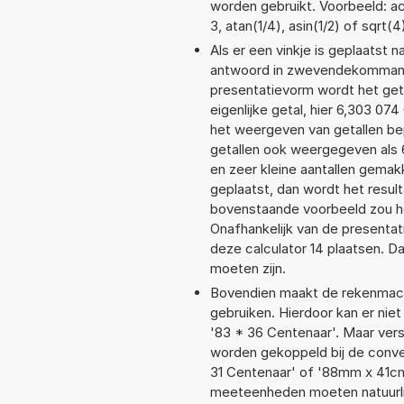
worden gebruikt. Voorbeeld: aco
3, atan(1/4), asin(1/2) of sqrt(4
Als er een vinkje is geplaatst n
antwoord in zwevendekommanota
presentatievorm wordt het geta
eigenlijke getal, hier 6,303 07
het weergeven van getallen bep
getallen ook weergegeven als 
en zeer kleine aantallen gemakk
geplaatst, dan wordt het resul
bovenstaande voorbeeld zou het
Onafhankelijk van de presentat
deze calculator 14 plaatsen. 
moeten zijn.
Bovendien maakt de rekenmachi
gebruiken. Hierdoor kan er nie
'83 * 36 Centenaar'. Maar ver
worden gekoppeld bij de conver
31 Centenaar' of '88mm x 41c
meeteenheden moeten natuurlijk