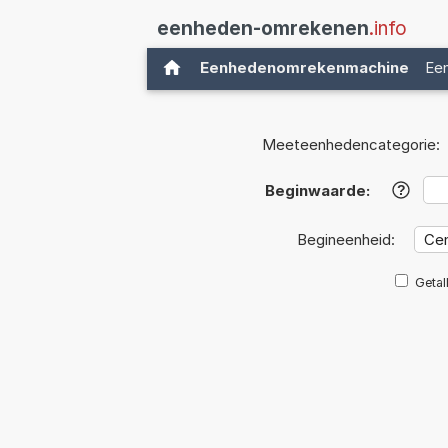
eenheden-omrekenen
.info
Eenhedenomrekenmachine
Ee
Meeteenhedencategorie:
Beginwaarde:
?
Begineenheid:
Getal