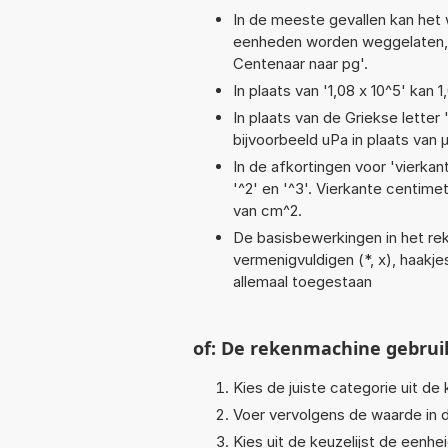
In de meeste gevallen kan het 
eenheden worden weggelaten, b
Centenaar naar pg'.
In plaats van '1,08 x 10^5' kan
In plaats van de Griekse letter
bijvoorbeeld uPa in plaats van 
In de afkortingen voor 'vierkan
'^2' en '^3'. Vierkante centim
van cm^2.
De basisbewerkingen in het rek
vermenigvuldigen (*, x), haakjes,
allemaal toegestaan
of: De rekenmachine gebrui
Kies de juiste categorie uit de k
Voer vervolgens de waarde in d
Kies uit de keuzelijst de eenh