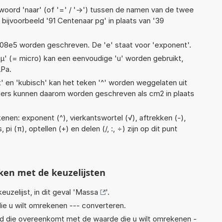
woord 'naar' (of '=' / '->') tussen de namen van de twee
ijvoorbeeld '91 Centenaar pg' in plaats van '39
 1,08e5 worden geschreven. De 'e' staat voor 'exponent'.
 'µ' (= micro) kan een eenvoudige 'u' worden gebruikt,
µPa.
t' en 'kubisch' kan het teken '^' worden weggelaten uit
eters kunnen daarom worden geschreven als cm2 in plaats
enen: exponent (^), vierkantswortel (√), aftrekken (-),
 pi (π), optellen (+) en delen (/, :, ÷) zijn op dit punt
ken met de keuzelijsten
euzelijst, in dit geval '
Massa
'.
ie u wilt omrekenen --- converteren.
eid die overeenkomt met de waarde die u wilt omrekenen -