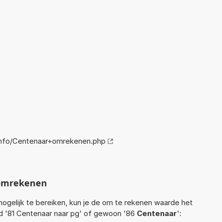
nfo/Centenaar+omrekenen.php
omrekenen
ogelijk te bereiken, kun je de om te rekenen waarde het
ld '81 Centenaar naar pg' of gewoon '86
Centenaar
':