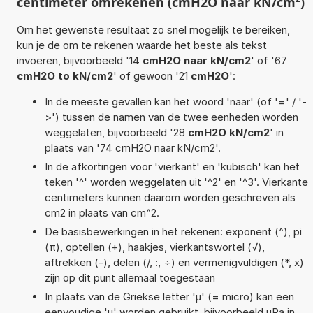
centimeter omrekenen (cmH2O naar kN/cm²)
Om het gewenste resultaat zo snel mogelijk te bereiken,
kun je de om te rekenen waarde het beste als tekst
invoeren, bijvoorbeeld '14
cmH2O naar kN/cm2
' of '67
cmH2O to kN/cm2
' of gewoon '21
cmH2O
':
In de meeste gevallen kan het woord 'naar' (of '=' / '-
>') tussen de namen van de twee eenheden worden
weggelaten, bijvoorbeeld '28
cmH2O kN/cm2
' in
plaats van '74 cmH2O naar kN/cm2'.
In de afkortingen voor 'vierkant' en 'kubisch' kan het
teken '^' worden weggelaten uit '^2' en '^3'. Vierkante
centimeters kunnen daarom worden geschreven als
cm2 in plaats van cm^2.
De basisbewerkingen in het rekenen: exponent (^), pi
(π), optellen (+), haakjes, vierkantswortel (√),
aftrekken (-), delen (/, :, ÷) en vermenigvuldigen (*, x)
zijn op dit punt allemaal toegestaan
In plaats van de Griekse letter 'µ' (= micro) kan een
eenvoudige 'u' worden gebruikt, bijvoorbeeld uPa in