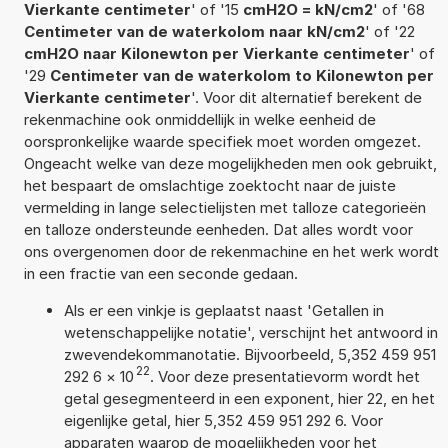
Vierkante centimeter
' of '15
cmH2O = kN/cm2
' of '68
Centimeter van de waterkolom naar kN/cm2
' of '22
cmH2O naar Kilonewton per Vierkante centimeter
' of
'29
Centimeter van de waterkolom to Kilonewton per
Vierkante centimeter
'. Voor dit alternatief berekent de
rekenmachine ook onmiddellijk in welke eenheid de
oorspronkelijke waarde specifiek moet worden omgezet.
Ongeacht welke van deze mogelijkheden men ook gebruikt,
het bespaart de omslachtige zoektocht naar de juiste
vermelding in lange selectielijsten met talloze categorieën
en talloze ondersteunde eenheden. Dat alles wordt voor
ons overgenomen door de rekenmachine en het werk wordt
in een fractie van een seconde gedaan.
Als er een vinkje is geplaatst naast 'Getallen in
wetenschappelijke notatie', verschijnt het antwoord in
zwevendekommanotatie. Bijvoorbeeld, 5,352 459 951
22
292 6
×
10
. Voor deze presentatievorm wordt het
getal gesegmenteerd in een exponent, hier 22, en het
eigenlijke getal, hier 5,352 459 951 292 6. Voor
apparaten waarop de mogelijkheden voor het