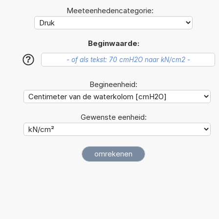
Meeteenhedencategorie:
Beginwaarde:
?
Begineenheid:
Gewenste eenheid: