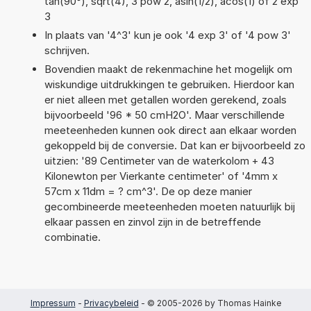
tan(90°), sqrt(4), 3 pow 2, asin(1/2), acos(1) of 2 exp
3
In plaats van '4^3' kun je ook '4 exp 3' of '4 pow 3'
schrijven.
Bovendien maakt de rekenmachine het mogelijk om
wiskundige uitdrukkingen te gebruiken. Hierdoor kan
er niet alleen met getallen worden gerekend, zoals
bijvoorbeeld '96 * 50 cmH2O'. Maar verschillende
meeteenheden kunnen ook direct aan elkaar worden
gekoppeld bij de conversie. Dat kan er bijvoorbeeld zo
uitzien: '89 Centimeter van de waterkolom + 43
Kilonewton per Vierkante centimeter' of '4mm x
57cm x 11dm = ? cm^3'. De op deze manier
gecombineerde meeteenheden moeten natuurlijk bij
elkaar passen en zinvol zijn in de betreffende
combinatie.
Impressum
-
Privacybeleid
- © 2005-2026 by Thomas Hainke