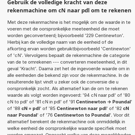
Gebruik de volledige kracht van deze
rekenmachine om cN naar pdl om te rekenen
Met deze rekenmachine is het mogelijk om de waarde in te
voeren met de oorspronkelijke meeteenheid die moet
worden geconverteerd; bijvoorbeeld '229 Centinewton'.
Hierbij kan de volledige naam van de eenheid of de
afkorting ervan worden gebruiktbijvoorbeeld 'Centinewton'
of 'cN'. Vervolgens bepaalt de rekenmachine de categorie
van de te omrekenen --- converteren meeteenheid, in dit
geval 'Kracht'. Daarna zet het de ingevoerde waarde om in
alle eenheden die bekend zijn voor de rekenmachine. In de
resulterende lijst vindt u zeker ook de conversie die u
oorspronkelijk zocht. Als alternatief kan de om te rekenen
waarde als volgt worden ingevoerd: '94 cN naar pdl' of '80
cN to pdl' of '81 cN in pdl' of '91
Centinewton -> Poundal
'
of '88
cN = pdl
' of '85
Centinewton naar pdl
' of '82
cN
naar Poundal
' of '76
Centinewton to Poundal
'. Voor dit
alternatief berekent de rekenmachine ook onmiddellijk in
welke eenheid de oorspronkelijke waarde specifiek moet
worden omgezet. Ongeacht welke van deze mogelijkheden