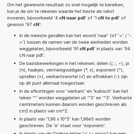
Om het gewenste resultaat zo snel mogelijk te bereiken,
kun je de om te rekenen waarde het beste als tekst
invoeren, bijvoorbeeld '4
cN naar pdl
' of '1
cN to pdl
' of
gewoon '97
cN
':
In de meeste gevallen kan het woord 'naar' (of '=' / '-
>') tussen de namen van de twee eenheden worden
weggelaten, bijvoorbeeld '91
cN pdl
' in plaats van '94
cN naar pdl'.
De basisbewerkingen in het rekenen: delen (/, :, ÷), pi
(π), haakjes, vermenigvuldigen (*, x), exponent (^),
optellen (+), vierkantswortel (√) en aftrekken (-) zijn
op dit punt allemaal toegestaan
In de afkortingen voor 'vierkant' en 'kubisch' kan het
teken '^' worden weggelaten uit '^2' en '^3'. Vierkante
centimeters kunnen daarom worden geschreven als
cm2 in plaats van cm^2.
In plaats van '1,96 x 10^5' kan 1,96e5 worden
geschreven. De 'e' staat voor 'exponent'.
In plaats van de Griekse letter 'µ' (= micro) kan een