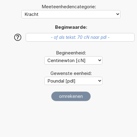
Meeteenhedencategorie:
Beginwaarde:
?
Begineenheid:
Gewenste eenheid: