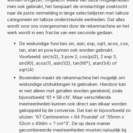
men ook gebruikt, het bespaart de omslachtige zoektocht
naar de juiste vermelding in lange selectielijsten met talloze
categorieën en talloze ondersteunde eenheden. Dat alles
wordt voor ons overgenomen door de rekenmachine en het
werk wordt in een fractie van een seconde gedaan.
De wiskundige functies sin, asin, exp, sqrt, acos, cos,
tan, atan en pow kunnen ook worden gebruikt.
Voorbeeld: sin(π/2), 3 pow 2, cos(pi/2), 2 exp 3,
sin(90), acos(1), asin(1/2), tan(90°), atan(1/4) of
sqrt(4)
Bovendien maakt de rekenmachine het mogelijk om
wiskundige uitdrukkingen te gebruiken. Hierdoor kan
er niet alleen met getallen worden gerekend, zoals
bijvoorbeeld '61 * 58 cN'. Maar verschillende
meeteenheden kunnen ook direct aan elkaar worden
gekoppeld bij de conversie. Dat kan er bijvoorbeeld zo
uitzien: '67 Centinewton + 64 Poundal' of '55mm x
52cm x 49dm = ? cm^3'. De op deze manier
gecombineerde meeteenheden moeten natuurlijk bij