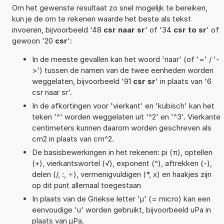
Om het gewenste resultaat zo snel mogelijk te bereiken,
kun je de om te rekenen waarde het beste als tekst
invoeren, bijvoorbeeld '48
csr naar sr
' of '34
csr to sr
' of
gewoon '20
csr
':
In de meeste gevallen kan het woord 'naar' (of '=' / '-
>') tussen de namen van de twee eenheden worden
weggelaten, bijvoorbeeld '91
csr sr
' in plaats van '6
csr naar sr'.
In de afkortingen voor 'vierkant' en 'kubisch' kan het
teken '^' worden weggelaten uit '^2' en '^3'. Vierkante
centimeters kunnen daarom worden geschreven als
cm2 in plaats van cm^2.
De basisbewerkingen in het rekenen: pi (π), optellen
(+), vierkantswortel (√), exponent (^), aftrekken (-),
delen (/, :, ÷), vermenigvuldigen (*, x) en haakjes zijn
op dit punt allemaal toegestaan
In plaats van de Griekse letter 'µ' (= micro) kan een
eenvoudige 'u' worden gebruikt, bijvoorbeeld uPa in
plaats van µPa.