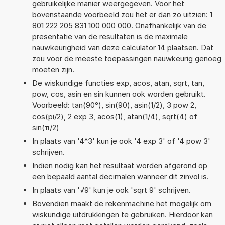
gebruikelijke manier weergegeven. Voor het
bovenstaande voorbeeld zou het er dan zo uitzien: 1
801 222 205 831 100 000 000. Onafhankelijk van de
presentatie van de resultaten is de maximale
nauwkeurigheid van deze calculator 14 plaatsen. Dat
zou voor de meeste toepassingen nauwkeurig genoeg
moeten zijn.
De wiskundige functies exp, acos, atan, sqrt, tan,
pow, cos, asin en sin kunnen ook worden gebruikt.
Voorbeeld: tan(90°), sin(90), asin(1/2), 3 pow 2,
cos(pi/2), 2 exp 3, acos(1), atan(1/4), sqrt(4) of
sin(π/2)
In plaats van '4^3' kun je ook '4 exp 3' of '4 pow 3'
schrijven.
Indien nodig kan het resultaat worden afgerond op
een bepaald aantal decimalen wanneer dit zinvol is.
In plaats van '√9' kun je ook 'sqrt 9' schrijven.
Bovendien maakt de rekenmachine het mogelijk om
wiskundige uitdrukkingen te gebruiken. Hierdoor kan