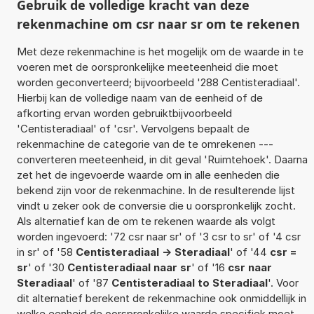
Gebruik de volledige kracht van deze
rekenmachine om csr naar sr om te rekenen
Met deze rekenmachine is het mogelijk om de waarde in te
voeren met de oorspronkelijke meeteenheid die moet
worden geconverteerd; bijvoorbeeld '288 Centisteradiaal'.
Hierbij kan de volledige naam van de eenheid of de
afkorting ervan worden gebruiktbijvoorbeeld
'Centisteradiaal' of 'csr'. Vervolgens bepaalt de
rekenmachine de categorie van de te omrekenen ---
converteren meeteenheid, in dit geval 'Ruimtehoek'. Daarna
zet het de ingevoerde waarde om in alle eenheden die
bekend zijn voor de rekenmachine. In de resulterende lijst
vindt u zeker ook de conversie die u oorspronkelijk zocht.
Als alternatief kan de om te rekenen waarde als volgt
worden ingevoerd: '72 csr naar sr' of '3 csr to sr' of '4 csr
in sr' of '58
Centisteradiaal -> Steradiaal
' of '44
csr =
sr
' of '30
Centisteradiaal naar sr
' of '16
csr naar
Steradiaal
' of '87
Centisteradiaal to Steradiaal
'. Voor
dit alternatief berekent de rekenmachine ook onmiddellijk in
welke eenheid de oorspronkelijke waarde specifiek moet