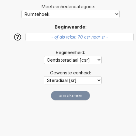
Meeteenhedencategorie:
Beginwaarde:
?
Begineenheid:
Gewenste eenheid: