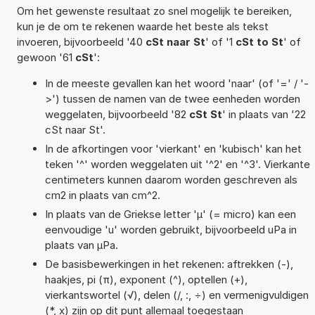
Om het gewenste resultaat zo snel mogelijk te bereiken,
kun je de om te rekenen waarde het beste als tekst
invoeren, bijvoorbeeld '40
cSt naar St
' of '1
cSt to St
' of
gewoon '61
cSt
':
In de meeste gevallen kan het woord 'naar' (of '=' / '-
>') tussen de namen van de twee eenheden worden
weggelaten, bijvoorbeeld '82
cSt St
' in plaats van '22
cSt naar St'.
In de afkortingen voor 'vierkant' en 'kubisch' kan het
teken '^' worden weggelaten uit '^2' en '^3'. Vierkante
centimeters kunnen daarom worden geschreven als
cm2 in plaats van cm^2.
In plaats van de Griekse letter 'µ' (= micro) kan een
eenvoudige 'u' worden gebruikt, bijvoorbeeld uPa in
plaats van µPa.
De basisbewerkingen in het rekenen: aftrekken (-),
haakjes, pi (π), exponent (^), optellen (+),
vierkantswortel (√), delen (/, :, ÷) en vermenigvuldigen
(*, x) zijn op dit punt allemaal toegestaan