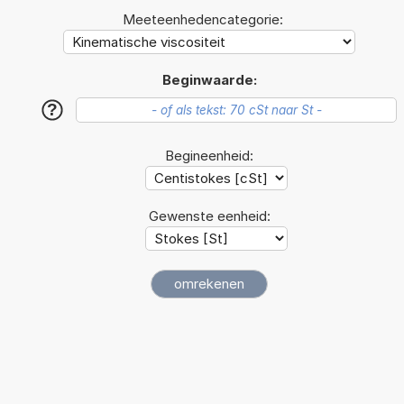
Meeteenhedencategorie:
Beginwaarde:
?
Begineenheid:
Gewenste eenheid: