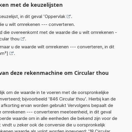
ken met de keuzelijsten
euzelijst, in dit geval '
Oppervlak
'.
ie u wilt omrekenen --- converteren.
eid die overeenkomt met de waarde die u wilt omrekenen -
cular thou
'.
rnaar u de waarde wilt omrekenen --- converteren, in dit
hm²]
'.
t van deze rekenmachine om Circular thou
jk om de waarde in te voeren met de oorspronkelijke
rteerd; bijvoorbeeld '846 Circular thou'. Hierbij kan de
 afkorting ervan worden gebruikt Vervolgens bepaalt de
 omrekenen --- converteren meeteenheid, in dit geval
voerde waarde om in alle eenheden die bekend zijn voor de
t vindt u zeker ook de conversie die u oorspronkelijk
rekenen waarde als volgt worden ingevoerd: '18 Circular