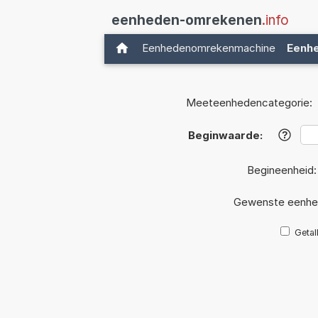
eenheden-omrekenen
.info
Eenhedenomrekenmachine
Eenh
Meeteenhedencategorie:
Beginwaarde:
?
Begineenheid
Gewenste eenhe
Getal