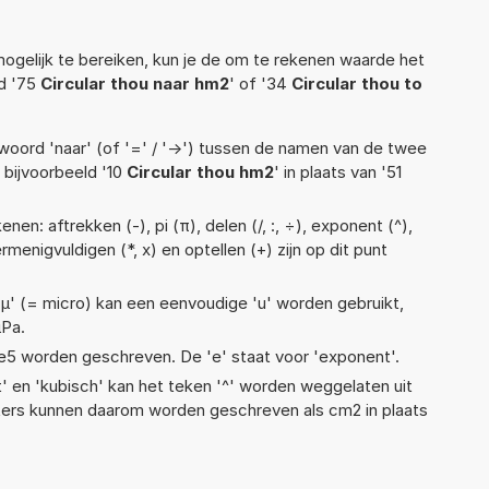
ogelijk te bereiken, kun je de om te rekenen waarde het
ld '75
Circular thou naar hm2
' of '34
Circular thou to
woord 'naar' (of '=' / '->') tussen de namen van de twee
bijvoorbeeld '10
Circular thou hm2
' in plaats van '51
en: aftrekken (-), pi (π), delen (/, :, ÷), exponent (^),
rmenigvuldigen (*, x) en optellen (+) zijn op dit punt
 'µ' (= micro) kan een eenvoudige 'u' worden gebruikt,
µPa.
1,2e5 worden geschreven. De 'e' staat voor 'exponent'.
t' en 'kubisch' kan het teken '^' worden weggelaten uit
eters kunnen daarom worden geschreven als cm2 in plaats