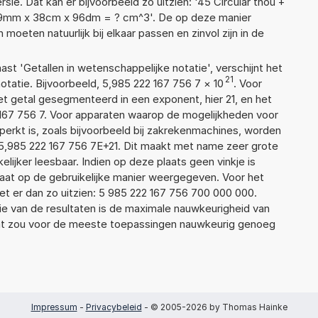
ie. Dat kan er bijvoorbeeld zo uitzien: '45 Circular thou +
79mm x 38cm x 96dm = ? cm^3'. De op deze manier
ten natuurlijk bij elkaar passen en zinvol zijn in de
aast 'Getallen in wetenschappelijke notatie', verschijnt het
21
atie. Bijvoorbeeld, 5,985 222 167 756 7
×
10
. Voor
t getal gesegmenteerd in een exponent, hier 21, en het
22 167 756 7. Voor apparaten waarop de mogelijkheden voor
erkt is, zoals bijvoorbeeld bij zakrekenmachines, worden
5,985 222 167 756 7E+21. Dit maakt met name zeer grote
elijker leesbaar. Indien op deze plaats geen vinkje is
taat op de gebruikelijke manier weergegeven. Voor het
t er dan zo uitzien: 5 985 222 167 756 700 000 000.
ie van de resultaten is de maximale nauwkeurigheid van
Dat zou voor de meeste toepassingen nauwkeurig genoeg
Impressum
-
Privacybeleid
- © 2005-2026 by Thomas Hainke