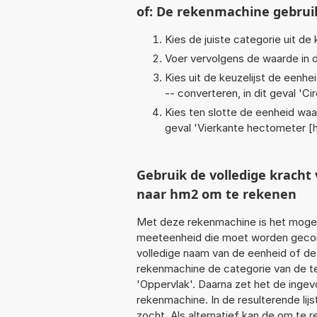
of: De rekenmachine gebrui
Kies de juiste categorie uit de k
Voer vervolgens de waarde in d
Kies uit de keuzelijst de eenh
-- converteren, in dit geval '
Cir
Kies ten slotte de eenheid waa
geval '
Vierkante hectometer [
Gebruik de volledige krach
naar hm2 om te rekenen
Met deze rekenmachine is het mogeli
meeteenheid die moet worden geconve
volledige naam van de eenheid of de
rekenmachine de categorie van de te
'Oppervlak'. Daarna zet het de inge
rekenmachine. In de resulterende lijs
zocht. Als alternatief kan de om te 