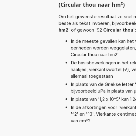
(Circular thou naar hm²)
Om het gewenste resultaat zo snel m
beste als tekst invoeren, bijvoorbee
hm2
' of gewoon '92
Circular thou
':
In de meeste gevallen kan het 
eenheden worden weggelaten, 
Circular thou naar hm2'.
De basisbewerkingen in het reken
haakjes, vierkantswortel (√), ve
allemaal toegestaan
In plaats van de Griekse letter
bijvoorbeeld uPa in plaats van 
In plaats van '1,2 x 10^5' kan 
In de afkortingen voor 'vierkan
'^2' en '^3'. Vierkante centim
van cm^2.