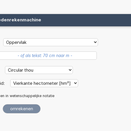
edenrekenmachine
:
id:
len in wetenschappelijke notatie