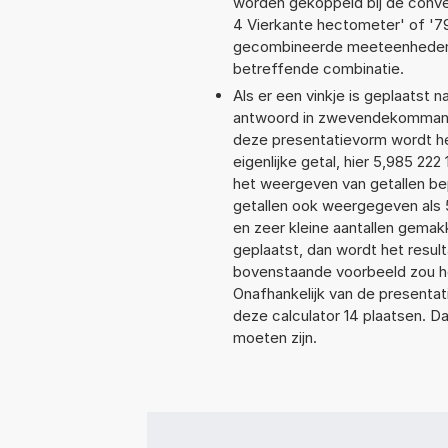
worden gekoppeld bij de convers
4 Vierkante hectometer' of '
gecombineerde meeteenheden moe
betreffende combinatie.
Als er een vinkje is geplaatst n
antwoord in zwevendekommanot
deze presentatievorm wordt he
eigenlijke getal, hier 5,985 2
het weergeven van getallen bep
getallen ook weergegeven als 
en zeer kleine aantallen gemakk
geplaatst, dan wordt het resul
bovenstaande voorbeeld zou he
Onafhankelijk van de presentat
deze calculator 14 plaatsen. 
moeten zijn.