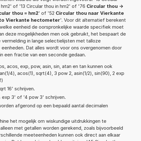
 hm2' of '13 Circular thou in hm2' of '76
Circular thou ->
cular thou = hm2
' of '52
Circular thou naar Vierkante
 to Vierkante hectometer
'. Voor dit alternatief berekent
 welke eenheid de oorspronkelijke waarde specifiek moet
n deze mogelijkheden men ook gebruikt, het bespaart de
vermelding in lange selectielijsten met talloze
e eenheden. Dat alles wordt voor ons overgenomen door
in een fractie van een seconde gedaan.
s, acos, exp, pow, asin, sin, atan en tan kunnen ook
(1/4), acos(1), sqrt(4), 3 pow 2, asin(1/2), sin(90), 2 exp
2)
qrt 16' schrijven.
4 exp 3' of '4 pow 3' schrijven.
 worden afgerond op een bepaald aantal decimalen
ne het mogelijk om wiskundige uitdrukkingen te
t alleen met getallen worden gerekend, zoals bijvoorbeeld
verschillende meeteenheden kunnen ook direct aan elkaar