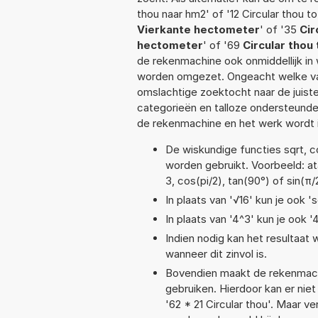
thou naar hm2' of '12 Circular thou to
Vierkante hectometer
' of '35
Cir
hectometer
' of '69
Circular thou
de rekenmachine ook onmiddellijk in
worden omgezet. Ongeacht welke va
omslachtige zoektocht naar de juiste 
categorieën en talloze ondersteund
de rekenmachine en het werk wordt 
De wiskundige functies sqrt, co
worden gebruikt. Voorbeeld: atan
3, cos(pi/2), tan(90°) of sin(π/
In plaats van '√16' kun je ook 's
In plaats van '4^3' kun je ook '
Indien nodig kan het resultaat
wanneer dit zinvol is.
Bovendien maakt de rekenmachi
gebruiken. Hierdoor kan er nie
'62 * 21 Circular thou'. Maar 