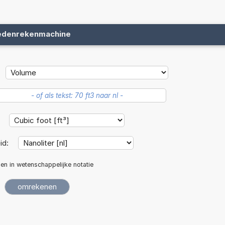
edenrekenmachine
:
id:
len in wetenschappelijke notatie