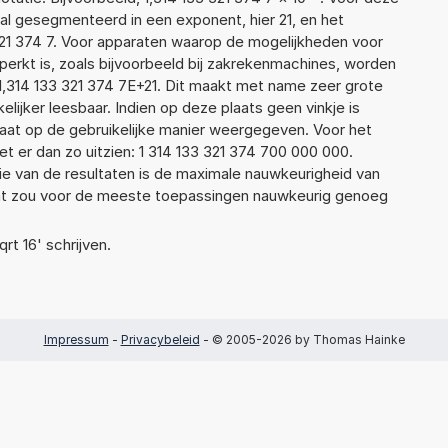
l gesegmenteerd in een exponent, hier 21, en het
3 321 374 7. Voor apparaten waarop de mogelijkheden voor
erkt is, zoals bijvoorbeeld bij zakrekenmachines, worden
1,314 133 321 374 7E+21. Dit maakt met name zeer grote
elijker leesbaar. Indien op deze plaats geen vinkje is
taat op de gebruikelijke manier weergegeven. Voor het
 er dan zo uitzien: 1 314 133 321 374 700 000 000.
ie van de resultaten is de maximale nauwkeurigheid van
Dat zou voor de meeste toepassingen nauwkeurig genoeg
qrt 16' schrijven.
Impressum
-
Privacybeleid
- © 2005-2026 by Thomas Hainke