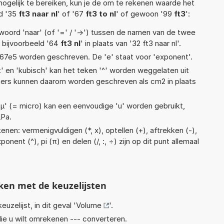
ogelijk te bereiken, kun je de om te rekenen waarde het
ld '35
ft3 naar nl
' of '67
ft3 to nl
' of gewoon '99
ft3
':
woord 'naar' (of '=' / '->') tussen de namen van de twee
bijvoorbeeld '64
ft3 nl
' in plaats van '32 ft3 naar nl'.
 1,67e5 worden geschreven. De 'e' staat voor 'exponent'.
t' en 'kubisch' kan het teken '^' worden weggelaten uit
eters kunnen daarom worden geschreven als cm2 in plaats
 'µ' (= micro) kan een eenvoudige 'u' worden gebruikt,
µPa.
nen: vermenigvuldigen (*, x), optellen (+), aftrekken (-),
onent (^), pi (π) en delen (/, :, ÷) zijn op dit punt allemaal
ken met de keuzelijsten
euzelijst, in dit geval '
Volume
'.
ie u wilt omrekenen --- converteren.