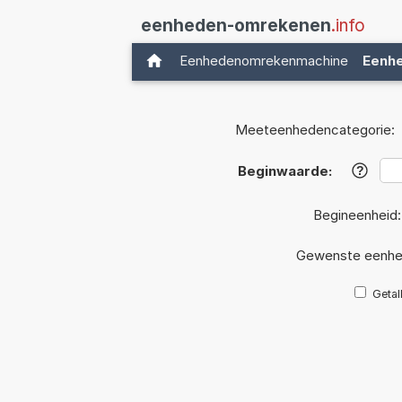
eenheden-omrekenen
.info
Eenhedenomrekenmachine
Eenh
Meeteenhedencategorie:
Beginwaarde:
?
Begineenheid
Gewenste eenhe
Getal