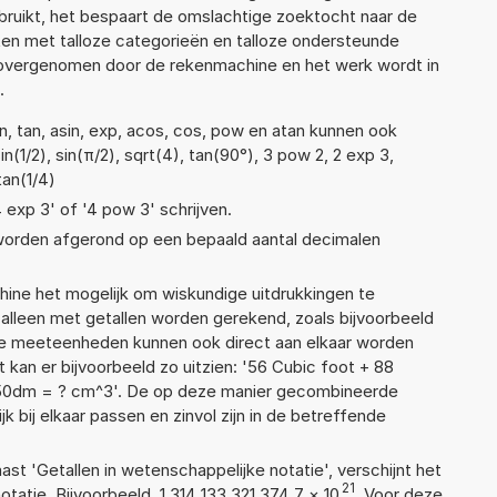
ruikt, het bespaart de omslachtige zoektocht naar de
jsten met talloze categorieën en talloze ondersteunde
 overgenomen door de rekenmachine en het werk wordt in
.
n, tan, asin, exp, acos, cos, pow en atan kunnen ook
(1/2), sin(π/2), sqrt(4), tan(90°), 3 pow 2, 2 exp 3,
tan(1/4)
4 exp 3' of '4 pow 3' schrijven.
 worden afgerond op een bepaald aantal decimalen
ne het mogelijk om wiskundige uitdrukkingen te
t alleen met getallen worden gerekend, zoals bijvoorbeeld
ende meeteenheden kunnen ook direct aan elkaar worden
 kan er bijvoorbeeld zo uitzien: '56 Cubic foot + 88
 50dm = ? cm^3'. De op deze manier gecombineerde
 bij elkaar passen en zinvol zijn in de betreffende
aast 'Getallen in wetenschappelijke notatie', verschijnt het
21
tie. Bijvoorbeeld, 1,314 133 321 374 7
×
10
. Voor deze