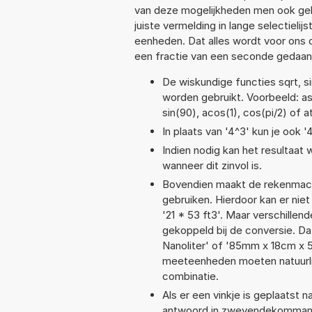
van deze mogelijkheden men ook geb
juiste vermelding in lange selectieli
eenheden. Dat alles wordt voor ons
een fractie van een seconde gedaan
De wiskundige functies sqrt, si
worden gebruikt. Voorbeeld: asin
sin(90), acos(1), cos(pi/2) of a
In plaats van '4^3' kun je ook '
Indien nodig kan het resultaat
wanneer dit zinvol is.
Bovendien maakt de rekenmachi
gebruiken. Hierdoor kan er nie
'21 * 53 ft3'. Maar verschill
gekoppeld bij de conversie. Dat
Nanoliter' of '85mm x 18cm x
meeteenheden moeten natuurlijk
combinatie.
Als er een vinkje is geplaatst n
antwoord in zwevendekommanota