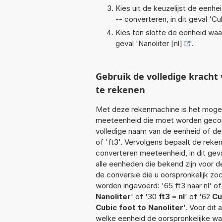
Kies uit de keuzelijst de eenh
-- converteren, in dit geval '
Cub
Kies ten slotte de eenheid waa
geval '
Nanoliter [nl]
'.
Gebruik de volledige krach
te rekenen
Met deze rekenmachine is het mogeli
meeteenheid die moet worden geconve
volledige naam van de eenheid of de
of 'ft3'. Vervolgens bepaalt de rek
converteren meeteenheid, in dit gev
alle eenheden die bekend zijn voor de
de conversie die u oorspronkelijk zo
worden ingevoerd: '65 ft3 naar nl' of '
Nanoliter
' of '30
ft3 = nl
' of '62
Cu
Cubic foot to Nanoliter
'. Voor dit
welke eenheid de oorspronkelijke 