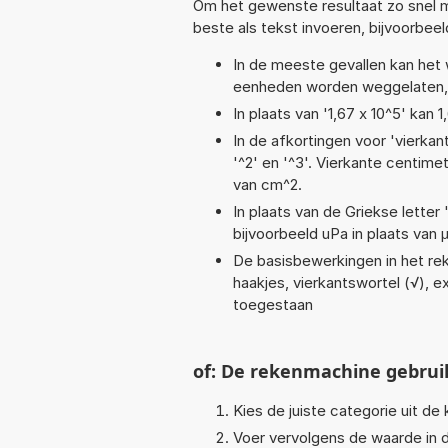
Om het gewenste resultaat zo snel m
beste als tekst invoeren, bijvoorbee
In de meeste gevallen kan het 
eenheden worden weggelaten, 
In plaats van '1,67 x 10^5' kan
In de afkortingen voor 'vierkan
'^2' en '^3'. Vierkante centim
van cm^2.
In plaats van de Griekse letter
bijvoorbeeld uPa in plaats van 
De basisbewerkingen in het reke
haakjes, vierkantswortel (√), exp
toegestaan
of: De rekenmachine gebrui
Kies de juiste categorie uit de k
Voer vervolgens de waarde in d