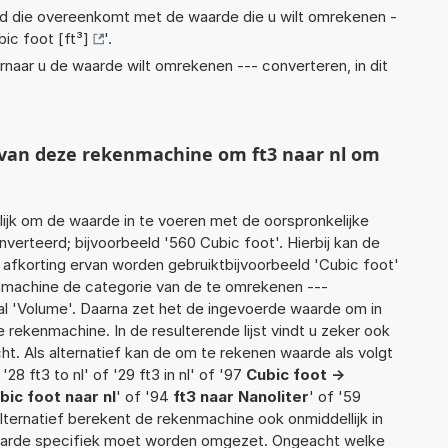
eid die overeenkomt met de waarde die u wilt omrekenen -
ic foot [ft³]
'.
rnaar u de waarde wilt omrekenen --- converteren, in dit
t van deze rekenmachine om ft3 naar nl om
jk om de waarde in te voeren met de oorspronkelijke
rteerd; bijvoorbeeld '560 Cubic foot'. Hierbij kan de
 afkorting ervan worden gebruiktbijvoorbeeld 'Cubic foot'
enmachine de categorie van de te omrekenen ---
al 'Volume'. Daarna zet het de ingevoerde waarde om in
 rekenmachine. In de resulterende lijst vindt u zeker ook
cht. Als alternatief kan de om te rekenen waarde als volgt
28 ft3 to nl' of '29 ft3 in nl' of '97
Cubic foot ->
bic foot naar nl
' of '94
ft3 naar Nanoliter
' of '59
 alternatief berekent de rekenmachine ook onmiddellijk in
waarde specifiek moet worden omgezet. Ongeacht welke