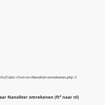
nfo/Cubic+foot+in+Nanoliter+omrekenen.php
ar Nanoliter omrekenen (ft³ naar nl)