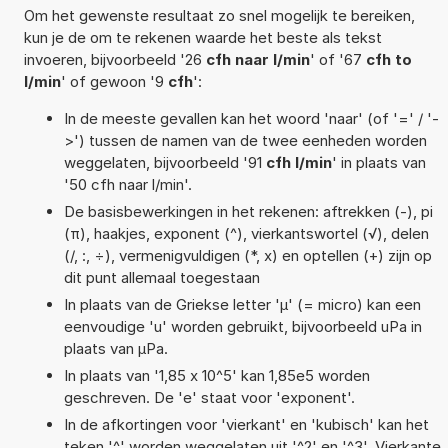
Om het gewenste resultaat zo snel mogelijk te bereiken,
kun je de om te rekenen waarde het beste als tekst
invoeren, bijvoorbeeld '26
cfh naar l/min
' of '67
cfh to
l/min
' of gewoon '9
cfh
':
In de meeste gevallen kan het woord 'naar' (of '=' / '-
>') tussen de namen van de twee eenheden worden
weggelaten, bijvoorbeeld '91
cfh l/min
' in plaats van
'50 cfh naar l/min'.
De basisbewerkingen in het rekenen: aftrekken (-), pi
(π), haakjes, exponent (^), vierkantswortel (√), delen
(/, :, ÷), vermenigvuldigen (*, x) en optellen (+) zijn op
dit punt allemaal toegestaan
In plaats van de Griekse letter 'µ' (= micro) kan een
eenvoudige 'u' worden gebruikt, bijvoorbeeld uPa in
plaats van µPa.
In plaats van '1,85 x 10^5' kan 1,85e5 worden
geschreven. De 'e' staat voor 'exponent'.
In de afkortingen voor 'vierkant' en 'kubisch' kan het
teken '^' worden weggelaten uit '^2' en '^3'. Vierkante