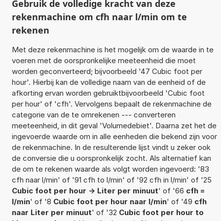
Gebruik de volledige kracht van deze
rekenmachine om cfh naar l/min om te
rekenen
Met deze rekenmachine is het mogelijk om de waarde in te
voeren met de oorspronkelijke meeteenheid die moet
worden geconverteerd; bijvoorbeeld '47 Cubic foot per
hour'. Hierbij kan de volledige naam van de eenheid of de
afkorting ervan worden gebruiktbijvoorbeeld 'Cubic foot
per hour' of 'cfh'. Vervolgens bepaalt de rekenmachine de
categorie van de te omrekenen --- converteren
meeteenheid, in dit geval 'Volumedebiet'. Daarna zet het de
ingevoerde waarde om in alle eenheden die bekend zijn voor
de rekenmachine. In de resulterende lijst vindt u zeker ook
de conversie die u oorspronkelijk zocht. Als alternatief kan
de om te rekenen waarde als volgt worden ingevoerd: '83
cfh naar l/min' of '91 cfh to l/min' of '92 cfh in l/min' of '25
Cubic foot per hour -> Liter per minuut
' of '66
cfh =
l/min
' of '8
Cubic foot per hour naar l/min
' of '49
cfh
naar Liter per minuut
' of '32
Cubic foot per hour to