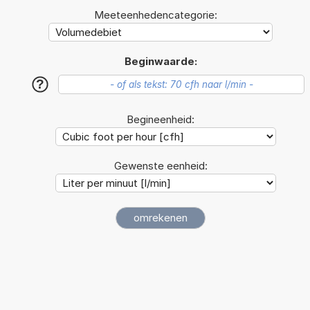
Meeteenhedencategorie:
Beginwaarde:
?
Begineenheid:
Gewenste eenheid: