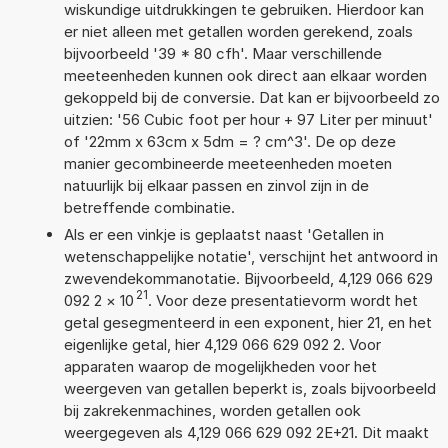
wiskundige uitdrukkingen te gebruiken. Hierdoor kan
er niet alleen met getallen worden gerekend, zoals
bijvoorbeeld '39 * 80 cfh'. Maar verschillende
meeteenheden kunnen ook direct aan elkaar worden
gekoppeld bij de conversie. Dat kan er bijvoorbeeld zo
uitzien: '56 Cubic foot per hour + 97 Liter per minuut'
of '22mm x 63cm x 5dm = ? cm^3'. De op deze
manier gecombineerde meeteenheden moeten
natuurlijk bij elkaar passen en zinvol zijn in de
betreffende combinatie.
Als er een vinkje is geplaatst naast 'Getallen in
wetenschappelijke notatie', verschijnt het antwoord in
zwevendekommanotatie. Bijvoorbeeld, 4,129 066 629
21
092 2
×
10
. Voor deze presentatievorm wordt het
getal gesegmenteerd in een exponent, hier 21, en het
eigenlijke getal, hier 4,129 066 629 092 2. Voor
apparaten waarop de mogelijkheden voor het
weergeven van getallen beperkt is, zoals bijvoorbeeld
bij zakrekenmachines, worden getallen ook
weergegeven als 4,129 066 629 092 2E+21. Dit maakt