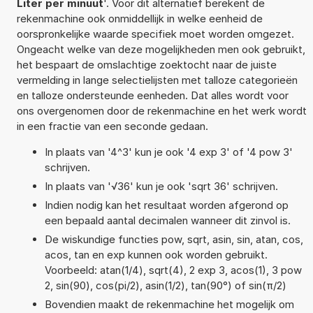
Liter per minuut
'. Voor dit alternatief berekent de
rekenmachine ook onmiddellijk in welke eenheid de
oorspronkelijke waarde specifiek moet worden omgezet.
Ongeacht welke van deze mogelijkheden men ook gebruikt,
het bespaart de omslachtige zoektocht naar de juiste
vermelding in lange selectielijsten met talloze categorieën
en talloze ondersteunde eenheden. Dat alles wordt voor
ons overgenomen door de rekenmachine en het werk wordt
in een fractie van een seconde gedaan.
In plaats van '4^3' kun je ook '4 exp 3' of '4 pow 3'
schrijven.
In plaats van '√36' kun je ook 'sqrt 36' schrijven.
Indien nodig kan het resultaat worden afgerond op
een bepaald aantal decimalen wanneer dit zinvol is.
De wiskundige functies pow, sqrt, asin, sin, atan, cos,
acos, tan en exp kunnen ook worden gebruikt.
Voorbeeld: atan(1/4), sqrt(4), 2 exp 3, acos(1), 3 pow
2, sin(90), cos(pi/2), asin(1/2), tan(90°) of sin(π/2)
Bovendien maakt de rekenmachine het mogelijk om