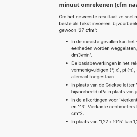
minuut omrekenen (cfm na
Om het gewenste resultaat zo snel m
beste als tekst invoeren, bijvoorbee
gewoon '27
cfm
':
In de meeste gevallen kan het 
eenheden worden weggelaten, 
dm3/min'.
De basisbewerkingen in het reken
vermenigvuldigen (*, x), pi (π),
allemaal toegestaan
In plaats van de Griekse letter
bijvoorbeeld uPa in plaats van 
In de afkortingen voor 'vierkan
en '^3'. Vierkante centimeter
cm^2.
In plaats van '1,22 x 10^5' kan