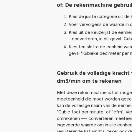
of: De rekenmachine gebrui
Kies de juiste categorie uit de k
Voer vervolgens de waarde in d
Kies uit de keuzelijst de eenh
- converteren, in dit geval '
Cub
Kies ten slotte de eenheid waa
geval '
Kubieke decimeter per 
Gebruik de volledige krach
dm3/min om te rekenen
Met deze rekenmachine is het mogeli
meeteenheid die moet worden geconve
kan de volledige naam van de eenhei
'Cubic foot per minute' of 'cfm'. V
omrekenen --- converteren meeteenhe
ingevoerde waarde om in alle eenhed
resulterende lijst vindt u zeker ook d