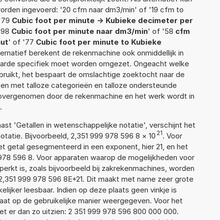
orden ingevoerd: '20 cfm naar dm3/min' of '19 cfm to
 '79
Cubic foot per minute -> Kubieke decimeter per
 '98
Cubic foot per minute naar dm3/min
' of '58
cfm
uut
' of '77
Cubic foot per minute to Kubieke
alternatief berekent de rekenmachine ook onmiddellijk in
waarde specifiek moet worden omgezet. Ongeacht welke
ruikt, het bespaart de omslachtige zoektocht naar de
jsten met talloze categorieën en talloze ondersteunde
 overgenomen door de rekenmachine en het werk wordt in
.
aast 'Getallen in wetenschappelijke notatie', verschijnt het
21
atie. Bijvoorbeeld, 2,351 999 978 596 8
×
10
. Voor
t getal gesegmenteerd in een exponent, hier 21, en het
99 978 596 8. Voor apparaten waarop de mogelijkheden voor
erkt is, zoals bijvoorbeeld bij zakrekenmachines, worden
2,351 999 978 596 8E+21. Dit maakt met name zeer grote
elijker leesbaar. Indien op deze plaats geen vinkje is
taat op de gebruikelijke manier weergegeven. Voor het
t er dan zo uitzien: 2 351 999 978 596 800 000 000.