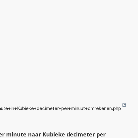
nute+in+Kubieke+decimeter+per+minuut+omrekenen.php
er minute naar Kubieke decimeter per