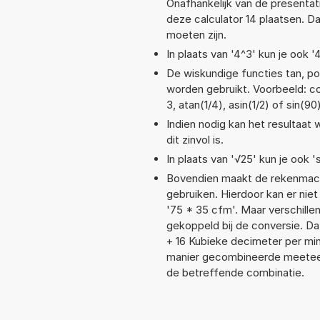
Onafhankelijk van de presentat
deze calculator 14 plaatsen. 
moeten zijn.
In plaats van '4^3' kun je ook '
De wiskundige functies tan, pow
worden gebruikt. Voorbeeld: cos
3, atan(1/4), asin(1/2) of sin(90
Indien nodig kan het resultaa
dit zinvol is.
In plaats van '√25' kun je ook 's
Bovendien maakt de rekenmachi
gebruiken. Hierdoor kan er nie
'75 * 35 cfm'. Maar verschill
gekoppeld bij de conversie. Dat
+ 16 Kubieke decimeter per m
manier gecombineerde meeteenhe
de betreffende combinatie.