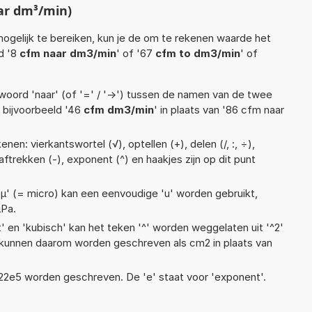
ar dm³/min)
ogelijk te bereiken, kun je de om te rekenen waarde het
ld '8
cfm naar dm3/min
' of '67
cfm to dm3/min
' of
woord 'naar' (of '=' / '->') tussen de namen van de twee
bijvoorbeeld '46
cfm dm3/min
' in plaats van '86 cfm naar
en: vierkantswortel (√), optellen (+), delen (/, :, ÷),
 aftrekken (-), exponent (^) en haakjes zijn op dit punt
 'µ' (= micro) kan een eenvoudige 'u' worden gebruikt,
µPa.
t' en 'kubisch' kan het teken '^' worden weggelaten uit '^2'
s kunnen daarom worden geschreven als cm2 in plaats van
 1,22e5 worden geschreven. De 'e' staat voor 'exponent'.