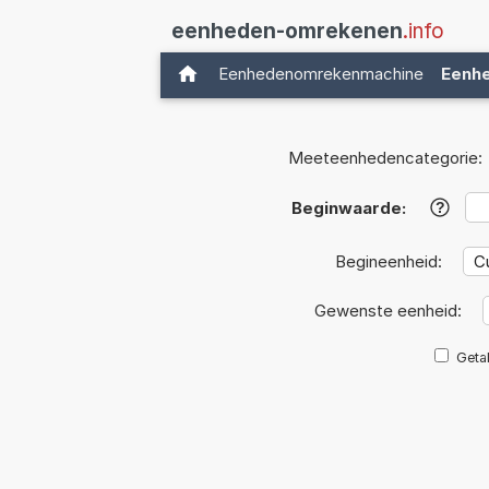
eenheden-omrekenen
.info
Eenhedenomrekenmachine
Eenh
Meeteenhedencategorie:
Beginwaarde:
?
Begineenheid:
Gewenste eenheid:
Getal