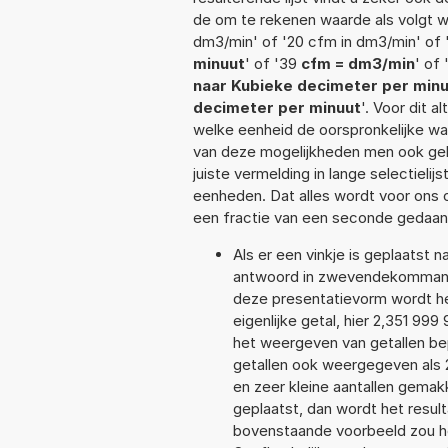
de om te rekenen waarde als volgt w
dm3/min' of '20 cfm in dm3/min' of
minuut
' of '39
cfm = dm3/min
' of
naar Kubieke decimeter per min
decimeter per minuut
'. Voor dit 
welke eenheid de oorspronkelijke 
van deze mogelijkheden men ook geb
juiste vermelding in lange selectieli
eenheden. Dat alles wordt voor ons
een fractie van een seconde gedaan
Als er een vinkje is geplaatst n
antwoord in zwevendekommanot
deze presentatievorm wordt he
eigenlijke getal, hier 2,351 9
het weergeven van getallen bep
getallen ook weergegeven als 
en zeer kleine aantallen gemakk
geplaatst, dan wordt het resul
bovenstaande voorbeeld zou he