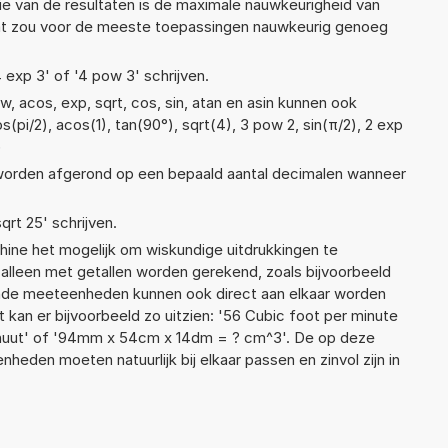
ie van de resultaten is de maximale nauwkeurigheid van
Dat zou voor de meeste toepassingen nauwkeurig genoeg
4 exp 3' of '4 pow 3' schrijven.
, acos, exp, sqrt, cos, sin, atan en asin kunnen ook
(pi/2), acos(1), tan(90°), sqrt(4), 3 pow 2, sin(π/2), 2 exp
)
t worden afgerond op een bepaald aantal decimalen wanneer
qrt 25' schrijven.
ne het mogelijk om wiskundige uitdrukkingen te
t alleen met getallen worden gerekend, zoals bijvoorbeeld
ende meeteenheden kunnen ook direct aan elkaar worden
 kan er bijvoorbeeld zo uitzien: '56 Cubic foot per minute
inuut' of '94mm x 54cm x 14dm = ? cm^3'. De op deze
den moeten natuurlijk bij elkaar passen en zinvol zijn in