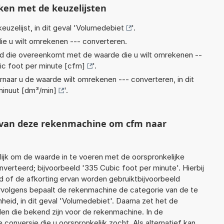
ken met de keuzelijsten
euzelijst, in dit geval '
Volumedebiet
'.
ie u wilt omrekenen --- converteren.
eid die overeenkomt met de waarde die u wilt omrekenen --
ic foot per minute [cfm]
'.
rnaar u de waarde wilt omrekenen --- converteren, in dit
minuut [dm³/min]
'.
t van deze rekenmachine om cfm naar
jk om de waarde in te voeren met de oorspronkelijke
rteerd; bijvoorbeeld '335 Cubic foot per minute'. Hierbij
d of de afkorting ervan worden gebruiktbijvoorbeeld
ervolgens bepaalt de rekenmachine de categorie van de te
id, in dit geval 'Volumedebiet'. Daarna zet het de
en die bekend zijn voor de rekenmachine. In de
e conversie die u oorspronkelijk zocht. Als alternatief kan