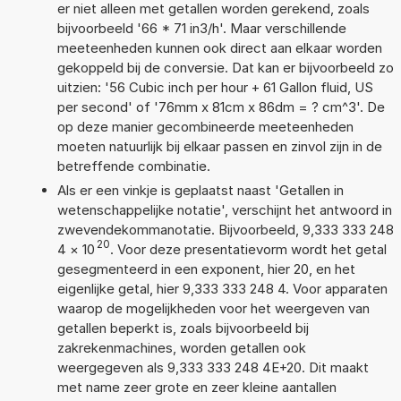
er niet alleen met getallen worden gerekend, zoals
bijvoorbeeld '66 * 71 in3/h'. Maar verschillende
meeteenheden kunnen ook direct aan elkaar worden
gekoppeld bij de conversie. Dat kan er bijvoorbeeld zo
uitzien: '56 Cubic inch per hour + 61 Gallon fluid, US
per second' of '76mm x 81cm x 86dm = ? cm^3'. De
op deze manier gecombineerde meeteenheden
moeten natuurlijk bij elkaar passen en zinvol zijn in de
betreffende combinatie.
Als er een vinkje is geplaatst naast 'Getallen in
wetenschappelijke notatie', verschijnt het antwoord in
zwevendekommanotatie. Bijvoorbeeld, 9,333 333 248
20
4
×
10
. Voor deze presentatievorm wordt het getal
gesegmenteerd in een exponent, hier 20, en het
eigenlijke getal, hier 9,333 333 248 4. Voor apparaten
waarop de mogelijkheden voor het weergeven van
getallen beperkt is, zoals bijvoorbeeld bij
zakrekenmachines, worden getallen ook
weergegeven als 9,333 333 248 4E+20. Dit maakt
met name zeer grote en zeer kleine aantallen