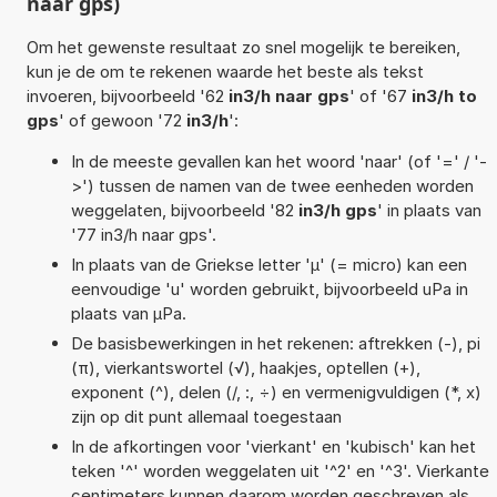
naar gps)
Om het gewenste resultaat zo snel mogelijk te bereiken,
kun je de om te rekenen waarde het beste als tekst
invoeren, bijvoorbeeld '62
in3/h naar gps
' of '67
in3/h to
gps
' of gewoon '72
in3/h
':
In de meeste gevallen kan het woord 'naar' (of '=' / '-
>') tussen de namen van de twee eenheden worden
weggelaten, bijvoorbeeld '82
in3/h gps
' in plaats van
'77 in3/h naar gps'.
In plaats van de Griekse letter 'µ' (= micro) kan een
eenvoudige 'u' worden gebruikt, bijvoorbeeld uPa in
plaats van µPa.
De basisbewerkingen in het rekenen: aftrekken (-), pi
(π), vierkantswortel (√), haakjes, optellen (+),
exponent (^), delen (/, :, ÷) en vermenigvuldigen (*, x)
zijn op dit punt allemaal toegestaan
In de afkortingen voor 'vierkant' en 'kubisch' kan het
teken '^' worden weggelaten uit '^2' en '^3'. Vierkante
centimeters kunnen daarom worden geschreven als