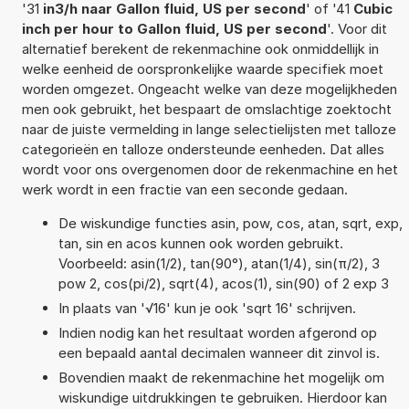
'31
in3/h naar Gallon fluid, US per second
' of '41
Cubic
inch per hour to Gallon fluid, US per second
'. Voor dit
alternatief berekent de rekenmachine ook onmiddellijk in
welke eenheid de oorspronkelijke waarde specifiek moet
worden omgezet. Ongeacht welke van deze mogelijkheden
men ook gebruikt, het bespaart de omslachtige zoektocht
naar de juiste vermelding in lange selectielijsten met talloze
categorieën en talloze ondersteunde eenheden. Dat alles
wordt voor ons overgenomen door de rekenmachine en het
werk wordt in een fractie van een seconde gedaan.
De wiskundige functies asin, pow, cos, atan, sqrt, exp,
tan, sin en acos kunnen ook worden gebruikt.
Voorbeeld: asin(1/2), tan(90°), atan(1/4), sin(π/2), 3
pow 2, cos(pi/2), sqrt(4), acos(1), sin(90) of 2 exp 3
In plaats van '√16' kun je ook 'sqrt 16' schrijven.
Indien nodig kan het resultaat worden afgerond op
een bepaald aantal decimalen wanneer dit zinvol is.
Bovendien maakt de rekenmachine het mogelijk om
wiskundige uitdrukkingen te gebruiken. Hierdoor kan