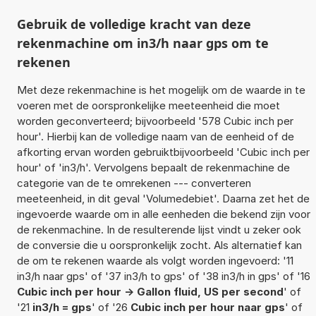
Gebruik de volledige kracht van deze
rekenmachine om in3/h naar gps om te
rekenen
Met deze rekenmachine is het mogelijk om de waarde in te
voeren met de oorspronkelijke meeteenheid die moet
worden geconverteerd; bijvoorbeeld '578 Cubic inch per
hour'. Hierbij kan de volledige naam van de eenheid of de
afkorting ervan worden gebruiktbijvoorbeeld 'Cubic inch per
hour' of 'in3/h'. Vervolgens bepaalt de rekenmachine de
categorie van de te omrekenen --- converteren
meeteenheid, in dit geval 'Volumedebiet'. Daarna zet het de
ingevoerde waarde om in alle eenheden die bekend zijn voor
de rekenmachine. In de resulterende lijst vindt u zeker ook
de conversie die u oorspronkelijk zocht. Als alternatief kan
de om te rekenen waarde als volgt worden ingevoerd: '11
in3/h naar gps' of '37 in3/h to gps' of '38 in3/h in gps' of '16
Cubic inch per hour -> Gallon fluid, US per second
' of
'21
in3/h = gps
' of '26
Cubic inch per hour naar gps
' of