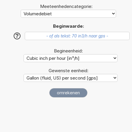
Meeteenhedencategorie:
Beginwaarde:
?
Begineenheid:
Gewenste eenheid: