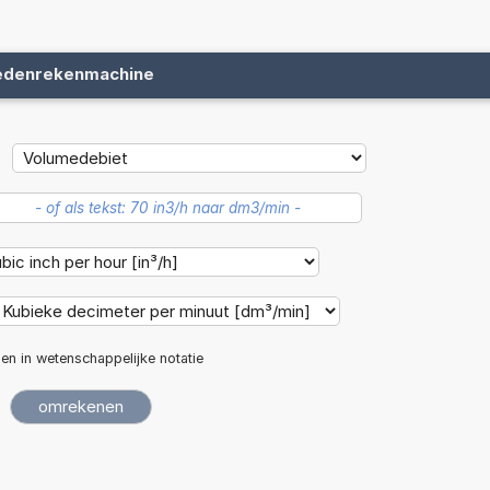
edenrekenmachine
len in wetenschappelijke notatie