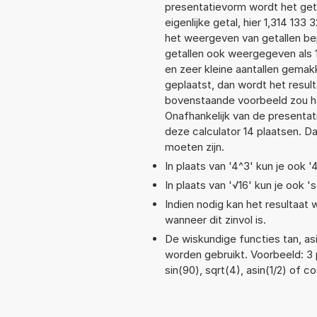
presentatievorm wordt het geta
eigenlijke getal, hier 1,314 13
het weergeven van getallen bep
getallen ook weergegeven als 
en zeer kleine aantallen gemakk
geplaatst, dan wordt het resul
bovenstaande voorbeeld zou het
Onafhankelijk van de presentat
deze calculator 14 plaatsen. 
moeten zijn.
In plaats van '4^3' kun je ook '
In plaats van '√16' kun je ook 's
Indien nodig kan het resultaat
wanneer dit zinvol is.
De wiskundige functies tan, asi
worden gebruikt. Voorbeeld: 3 p
sin(90), sqrt(4), asin(1/2) of co