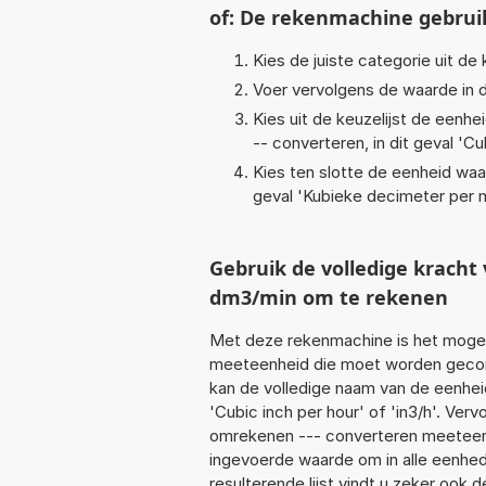
of: De rekenmachine gebrui
Kies de juiste categorie uit de k
Voer vervolgens de waarde in d
Kies uit de keuzelijst de eenh
-- converteren, in dit geval '
Cub
Kies ten slotte de eenheid waa
geval '
Kubieke decimeter per 
Gebruik de volledige krach
dm3/min om te rekenen
Met deze rekenmachine is het mogeli
meeteenheid die moet worden geconve
kan de volledige naam van de eenhei
'Cubic inch per hour' of 'in3/h'. Ve
omrekenen --- converteren meeteenhe
ingevoerde waarde om in alle eenhed
resulterende lijst vindt u zeker ook d