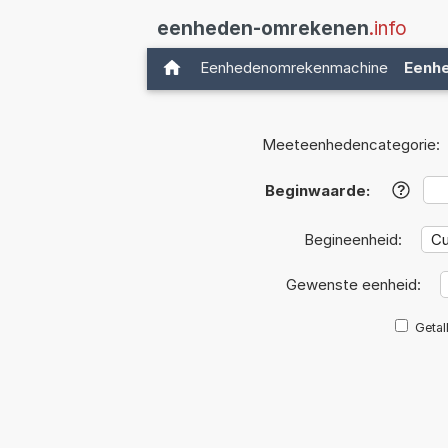
eenheden-omrekenen
.info
Eenhedenomrekenmachine
Eenh
Meeteenhedencategorie:
Beginwaarde:
?
Begineenheid:
Gewenste eenheid:
Getal