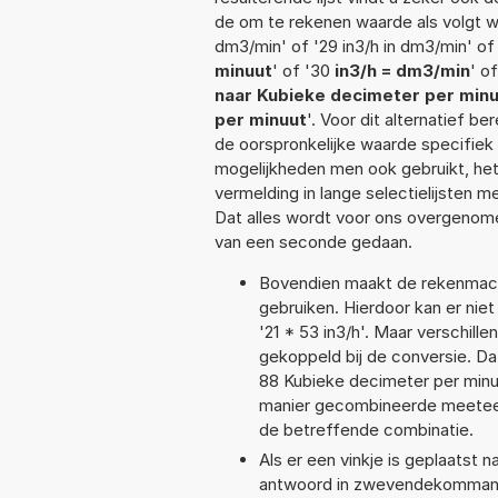
de om te rekenen waarde als volgt wo
dm3/min' of '29 in3/h in dm3/min' of
minuut
' of '30
in3/h = dm3/min
' o
naar Kubieke decimeter per min
per minuut
'. Voor dit alternatief 
de oorspronkelijke waarde specifi
mogelijkheden men ook gebruikt, het
vermelding in lange selectielijsten 
Dat alles wordt voor ons overgenome
van een seconde gedaan.
Bovendien maakt de rekenmachi
gebruiken. Hierdoor kan er nie
'21 * 53 in3/h'. Maar verschil
gekoppeld bij de conversie. Dat
88 Kubieke decimeter per min
manier gecombineerde meeteenhe
de betreffende combinatie.
Als er een vinkje is geplaatst n
antwoord in zwevendekommanota