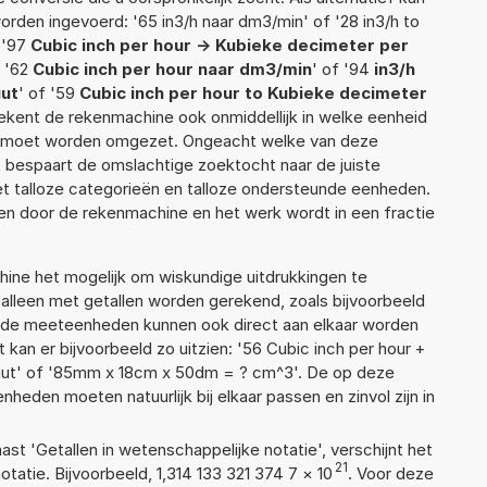
rden ingevoerd: '65 in3/h naar dm3/min' of '28 in3/h to
 '97
Cubic inch per hour -> Kubieke decimeter per
f '62
Cubic inch per hour naar dm3/min
' of '94
in3/h
uut
' of '59
Cubic inch per hour to Kubieke decimeter
berekent de rekenmachine ook onmiddellijk in welke eenheid
ek moet worden omgezet. Ongeacht welke van deze
 bespaart de omslachtige zoektocht naar de juiste
met talloze categorieën en talloze ondersteunde eenheden.
n door de rekenmachine en het werk wordt in een fractie
ne het mogelijk om wiskundige uitdrukkingen te
t alleen met getallen worden gerekend, zoals bijvoorbeeld
lende meeteenheden kunnen ook direct aan elkaar worden
 kan er bijvoorbeeld zo uitzien: '56 Cubic inch per hour +
uut' of '85mm x 18cm x 50dm = ? cm^3'. De op deze
den moeten natuurlijk bij elkaar passen en zinvol zijn in
aast 'Getallen in wetenschappelijke notatie', verschijnt het
21
tie. Bijvoorbeeld, 1,314 133 321 374 7
×
10
. Voor deze