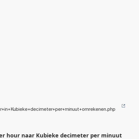
ur+in+Kubieke+decimeter+per+minuut+omrekenen.php
er hour naar Kubieke decimeter per minuut