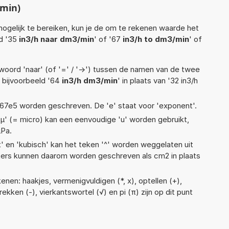
/min)
ogelijk te bereiken, kun je de om te rekenen waarde het
ld '35
in3/h naar dm3/min
' of '67
in3/h to dm3/min
' of
woord 'naar' (of '=' / '->') tussen de namen van de twee
bijvoorbeeld '64
in3/h dm3/min
' in plaats van '32 in3/h
 1,67e5 worden geschreven. De 'e' staat voor 'exponent'.
 'µ' (= micro) kan een eenvoudige 'u' worden gebruikt,
µPa.
t' en 'kubisch' kan het teken '^' worden weggelaten uit
eters kunnen daarom worden geschreven als cm2 in plaats
nen: haakjes, vermenigvuldigen (*, x), optellen (+),
trekken (-), vierkantswortel (√) en pi (π) zijn op dit punt