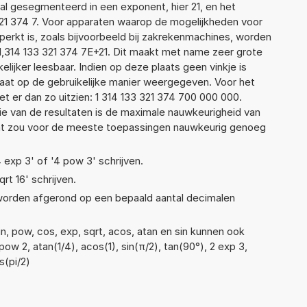
l gesegmenteerd in een exponent, hier 21, en het
3 321 374 7. Voor apparaten waarop de mogelijkheden voor
erkt is, zoals bijvoorbeeld bij zakrekenmachines, worden
1,314 133 321 374 7E+21. Dit maakt met name zeer grote
elijker leesbaar. Indien op deze plaats geen vinkje is
taat op de gebruikelijke manier weergegeven. Voor het
 er dan zo uitzien: 1 314 133 321 374 700 000 000.
ie van de resultaten is de maximale nauwkeurigheid van
Dat zou voor de meeste toepassingen nauwkeurig genoeg
4 exp 3' of '4 pow 3' schrijven.
qrt 16' schrijven.
 worden afgerond op een bepaald aantal decimalen
n, pow, cos, exp, sqrt, acos, atan en sin kunnen ook
ow 2, atan(1/4), acos(1), sin(π/2), tan(90°), 2 exp 3,
s(pi/2)