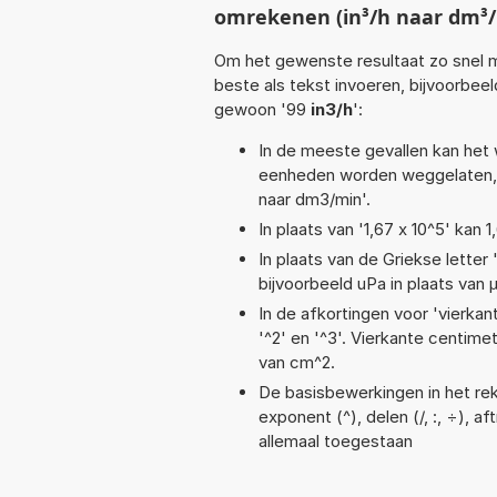
omrekenen (in³/h naar dm³
Om het gewenste resultaat zo snel m
beste als tekst invoeren, bijvoorbee
gewoon '99
in3/h
':
In de meeste gevallen kan het 
eenheden worden weggelaten, 
naar dm3/min'.
In plaats van '1,67 x 10^5' kan
In plaats van de Griekse letter
bijvoorbeeld uPa in plaats van 
In de afkortingen voor 'vierkan
'^2' en '^3'. Vierkante centim
van cm^2.
De basisbewerkingen in het reke
exponent (^), delen (/, :, ÷), af
allemaal toegestaan