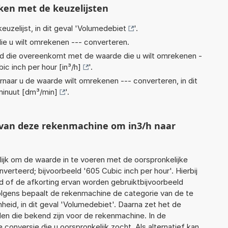
ken met de keuzelijsten
euzelijst, in dit geval '
Volumedebiet
'.
ie u wilt omrekenen --- converteren.
eid die overeenkomt met de waarde die u wilt omrekenen -
ic inch per hour [in³/h]
'.
rnaar u de waarde wilt omrekenen --- converteren, in dit
minuut [dm³/min]
'.
t van deze rekenmachine om in3/h naar
jk om de waarde in te voeren met de oorspronkelijke
rteerd; bijvoorbeeld '605 Cubic inch per hour'. Hierbij
d of de afkorting ervan worden gebruiktbijvoorbeeld
rvolgens bepaalt de rekenmachine de categorie van de te
id, in dit geval 'Volumedebiet'. Daarna zet het de
en die bekend zijn voor de rekenmachine. In de
e conversie die u oorspronkelijk zocht. Als alternatief kan