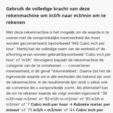
Gebruik de volledige kracht van deze
rekenmachine om in3/h naar m3/min om te
rekenen
Met deze rekenmachine is het mogelijk om de waarde in te
voeren met de oorspronkelijke meeteenheid die moet
worden geconverteerd; bijvoorbeeld '992 Cubic inch per
hour'. Hierbij kan de volledige naam van de eenheid of de
afkorting ervan worden gebruiktbijvoorbeeld 'Cubic inch per
hour' of 'in3/h'. Vervolgens bepaalt de rekenmachine de
categorie van de te omrekenen --- converteren
meeteenheid, in dit geval 'Volumedebiet'. Daarna zet het de
ingevoerde waarde om in alle eenheden die bekend zijn voor
de rekenmachine. In de resulterende lijst vindt u zeker ook
de conversie die u oorspronkelijk zocht. Als alternatief kan
de om te rekenen waarde als volgt worden ingevoerd: '38
in3/h naar m3/min' of '82 in3/h to m3/min' of '83 in3/h in
m3/min' of '7
Cubic inch per hour -> Kubieke meter per
minuut
' of '75
in3/h = m3/min
' of '44
Cubic inch per