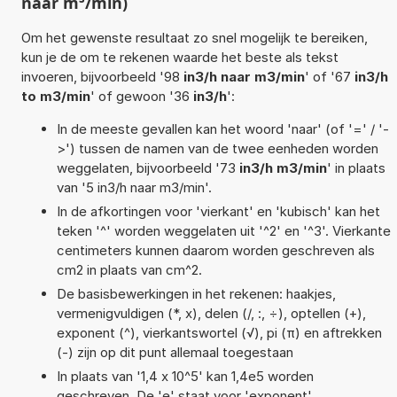
naar m³/min)
Om het gewenste resultaat zo snel mogelijk te bereiken,
kun je de om te rekenen waarde het beste als tekst
invoeren, bijvoorbeeld '98
in3/h naar m3/min
' of '67
in3/h
to m3/min
' of gewoon '36
in3/h
':
In de meeste gevallen kan het woord 'naar' (of '=' / '-
>') tussen de namen van de twee eenheden worden
weggelaten, bijvoorbeeld '73
in3/h m3/min
' in plaats
van '5 in3/h naar m3/min'.
In de afkortingen voor 'vierkant' en 'kubisch' kan het
teken '^' worden weggelaten uit '^2' en '^3'. Vierkante
centimeters kunnen daarom worden geschreven als
cm2 in plaats van cm^2.
De basisbewerkingen in het rekenen: haakjes,
vermenigvuldigen (*, x), delen (/, :, ÷), optellen (+),
exponent (^), vierkantswortel (√), pi (π) en aftrekken
(-) zijn op dit punt allemaal toegestaan
In plaats van '1,4 x 10^5' kan 1,4e5 worden
geschreven. De 'e' staat voor 'exponent'.