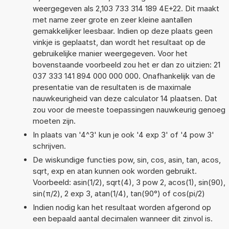
weergegeven als 2,103 733 314 189 4E+22. Dit maakt
met name zeer grote en zeer kleine aantallen
gemakkelijker leesbaar. Indien op deze plaats geen
vinkje is geplaatst, dan wordt het resultaat op de
gebruikelijke manier weergegeven. Voor het
bovenstaande voorbeeld zou het er dan zo uitzien: 21
037 333 141 894 000 000 000. Onafhankelijk van de
presentatie van de resultaten is de maximale
nauwkeurigheid van deze calculator 14 plaatsen. Dat
zou voor de meeste toepassingen nauwkeurig genoeg
moeten zijn.
In plaats van '4^3' kun je ook '4 exp 3' of '4 pow 3'
schrijven.
De wiskundige functies pow, sin, cos, asin, tan, acos,
sqrt, exp en atan kunnen ook worden gebruikt.
Voorbeeld: asin(1/2), sqrt(4), 3 pow 2, acos(1), sin(90),
sin(π/2), 2 exp 3, atan(1/4), tan(90°) of cos(pi/2)
Indien nodig kan het resultaat worden afgerond op
een bepaald aantal decimalen wanneer dit zinvol is.