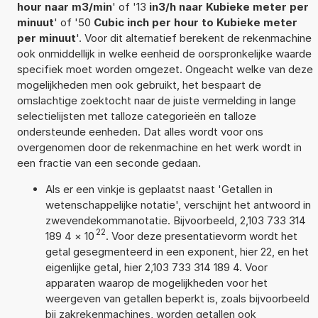
hour naar m3/min
' of '13
in3/h naar Kubieke meter per
minuut
' of '50
Cubic inch per hour to Kubieke meter
per minuut
'. Voor dit alternatief berekent de rekenmachine
ook onmiddellijk in welke eenheid de oorspronkelijke waarde
specifiek moet worden omgezet. Ongeacht welke van deze
mogelijkheden men ook gebruikt, het bespaart de
omslachtige zoektocht naar de juiste vermelding in lange
selectielijsten met talloze categorieën en talloze
ondersteunde eenheden. Dat alles wordt voor ons
overgenomen door de rekenmachine en het werk wordt in
een fractie van een seconde gedaan.
Als er een vinkje is geplaatst naast 'Getallen in
wetenschappelijke notatie', verschijnt het antwoord in
zwevendekommanotatie. Bijvoorbeeld, 2,103 733 314
22
189 4
×
10
. Voor deze presentatievorm wordt het
getal gesegmenteerd in een exponent, hier 22, en het
eigenlijke getal, hier 2,103 733 314 189 4. Voor
apparaten waarop de mogelijkheden voor het
weergeven van getallen beperkt is, zoals bijvoorbeeld
bij zakrekenmachines, worden getallen ook