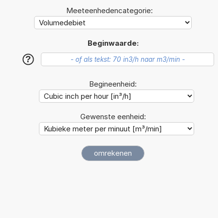
Meeteenhedencategorie:
Beginwaarde:
?
Begineenheid:
Gewenste eenheid: