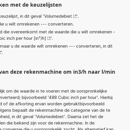
ken met de keuzelijsten
euzelijst, in dit geval '
Volumedebiet
'.
ie u wilt omrekenen --- converteren.
eid die overeenkomt met de waarde die u wilt omrekenen -
ic inch per hour [in³/h]
'.
rnaar u de waarde wilt omrekenen --- converteren, in dit
'.
t van deze rekenmachine om in3/h naar l/min
jk om de waarde in te voeren met de oorspronkelijke
rteerd; bijvoorbeeld '488 Cubic inch per hour'. Hierbij
d of de afkorting ervan worden gebruiktbijvoorbeeld
rvolgens bepaalt de rekenmachine de categorie van de te
id, in dit geval 'Volumedebiet'. Daarna zet het de
en die bekend zijn voor de rekenmachine. In de
e conversie die u oorspronkelijk zocht. Als alternatief kan