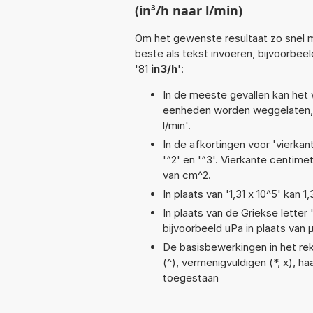
(in³/h naar l/min)
Om het gewenste resultaat zo snel m
beste als tekst invoeren, bijvoorbee
'81
in3/h
':
In de meeste gevallen kan het 
eenheden worden weggelaten, 
l/min'.
In de afkortingen voor 'vierkan
'^2' en '^3'. Vierkante centim
van cm^2.
In plaats van '1,31 x 10^5' kan
In plaats van de Griekse letter
bijvoorbeeld uPa in plaats van 
De basisbewerkingen in het reke
(^), vermenigvuldigen (*, x), ha
toegestaan