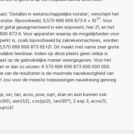
aast 'Getallen in wetenschappelijke notatie', verschijnt het
21
atie. Bijvoorbeeld, 6,570 666 606 873 6
×
10
. Voor
t getal gesegmenteerd in een exponent, hier 21, en het
66 606 873 6. Voor apparaten waarop de mogelijkheden voor
erkt is, zoals bijvoorbeeld bij zakrekenmachines, worden
6,570 666 606 873 6E+21. Dit maakt met name zeer grote
elijker leesbaar. Indien op deze plaats geen vinkje is
taat op de gebruikelijke manier weergegeven. Voor het
t er dan zo uitzien: 6 570 666 606 873 600 000 000.
ie van de resultaten is de maximale nauwkeurigheid van
Dat zou voor de meeste toepassingen nauwkeurig genoeg
, sin, tan, acos, pow, sqrt, atan en asin kunnen ook
90), asin(1/2), cos(pi/2), tan(90°), 2 exp 3, acos(1),
sqrt(4)