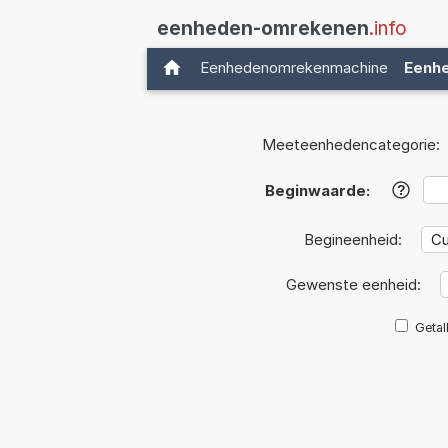
eenheden-omrekenen
.info
Eenhedenomrekenmachine
Eenh
Meeteenhedencategorie:
Beginwaarde:
?
Begineenheid:
Gewenste eenheid:
Getal