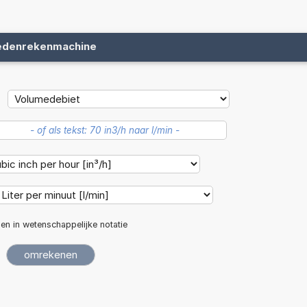
edenrekenmachine
len in wetenschappelijke notatie