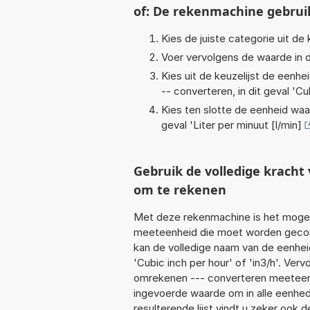
of: De rekenmachine gebrui
Kies de juiste categorie uit de k
Voer vervolgens de waarde in d
Kies uit de keuzelijst de eenh
-- converteren, in dit geval '
Cub
Kies ten slotte de eenheid waa
geval '
Liter per minuut [l/min]
Gebruik de volledige krach
om te rekenen
Met deze rekenmachine is het mogeli
meeteenheid die moet worden geconve
kan de volledige naam van de eenhei
'Cubic inch per hour' of 'in3/h'. Ve
omrekenen --- converteren meeteenhe
ingevoerde waarde om in alle eenhed
resulterende lijst vindt u zeker ook d