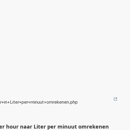
r+in+Liter+per+minuut+omrekenen.php
er hour naar Liter per minuut omrekenen