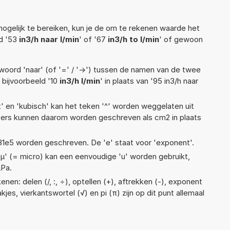
ogelijk te bereiken, kun je de om te rekenen waarde het
ld '53
in3/h naar l/min
' of '67
in3/h to l/min
' of gewoon
woord 'naar' (of '=' / '->') tussen de namen van de twee
bijvoorbeeld '10
in3/h l/min
' in plaats van '95 in3/h naar
t' en 'kubisch' kan het teken '^' worden weggelaten uit
eters kunnen daarom worden geschreven als cm2 in plaats
 1,31e5 worden geschreven. De 'e' staat voor 'exponent'.
 'µ' (= micro) kan een eenvoudige 'u' worden gebruikt,
µPa.
nen: delen (/, :, ÷), optellen (+), aftrekken (-), exponent
akjes, vierkantswortel (√) en pi (π) zijn op dit punt allemaal