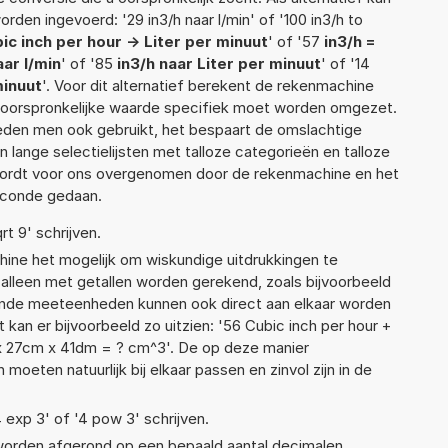
den ingevoerd: '29 in3/h naar l/min' of '100 in3/h to
ic inch per hour -> Liter per minuut
' of '57
in3/h =
aar l/min
' of '85
in3/h naar Liter per minuut
' of '14
minuut
'. Voor dit alternatief berekent de rekenmachine
e oorspronkelijke waarde specifiek moet worden omgezet.
den men ook gebruikt, het bespaart de omslachtige
n lange selectielijsten met talloze categorieën en talloze
wordt voor ons overgenomen door de rekenmachine en het
econde gedaan.
rt 9' schrijven.
ne het mogelijk om wiskundige uitdrukkingen te
t alleen met getallen worden gerekend, zoals bijvoorbeeld
llende meeteenheden kunnen ook direct aan elkaar worden
 kan er bijvoorbeeld zo uitzien: '56 Cubic inch per hour +
 x 27cm x 41dm = ? cm^3'. De op deze manier
ten natuurlijk bij elkaar passen en zinvol zijn in de
4 exp 3' of '4 pow 3' schrijven.
 worden afgerond op een bepaald aantal decimalen