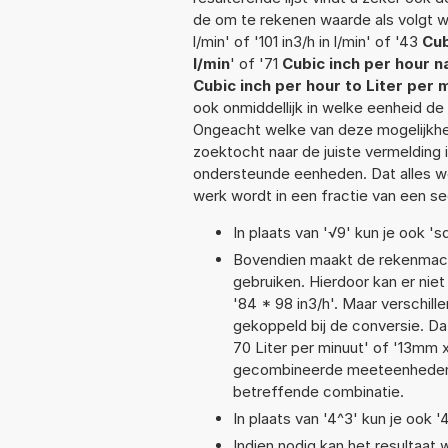
de om te rekenen waarde als volgt wor
l/min' of '101 in3/h in l/min' of '43
Cub
l/min
' of '71
Cubic inch per hour n
Cubic inch per hour to Liter per 
ook onmiddellijk in welke eenheid d
Ongeacht welke van deze mogelijkhe
zoektocht naar de juiste vermelding i
ondersteunde eenheden. Dat alles 
werk wordt in een fractie van een s
In plaats van '√9' kun je ook 'sq
Bovendien maakt de rekenmachi
gebruiken. Hierdoor kan er nie
'84 * 98 in3/h'. Maar verschi
gekoppeld bij de conversie. Dat
70 Liter per minuut' of '13mm
gecombineerde meeteenheden moe
betreffende combinatie.
In plaats van '4^3' kun je ook '
Indien nodig kan het resultaat